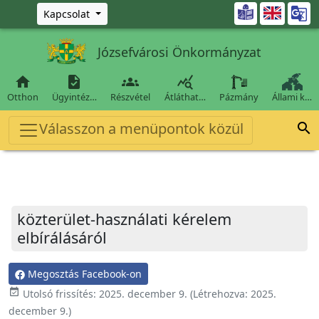
Ugrás a fő tartalomra

Kapcsolat
Józsefvárosi Önkormányzat




Otthon
Ügyintéz…
Részvétel
Átláthat…
Pázmány
Állami k…
Válasszon a menüpontok közül

közterület-használati kérelem
elbírálásáról
Megosztás Facebook-on
event_available
Utolsó frissítés:
2025. december 9.
(Létrehozva:
2025.
december 9.
)