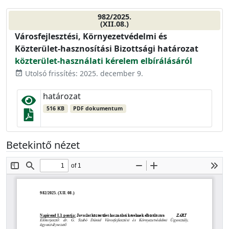
982/2025.
(XII.08.)
Városfejlesztési, Környezetvédelmi és
Közterület-hasznosítási Bizottsági határozat
közterület-használati kérelem elbírálásáról
Utolsó frissítés: 2025. december 9.
event_available
határozat
516 KB
PDF dokumentum
Betekintő nézet