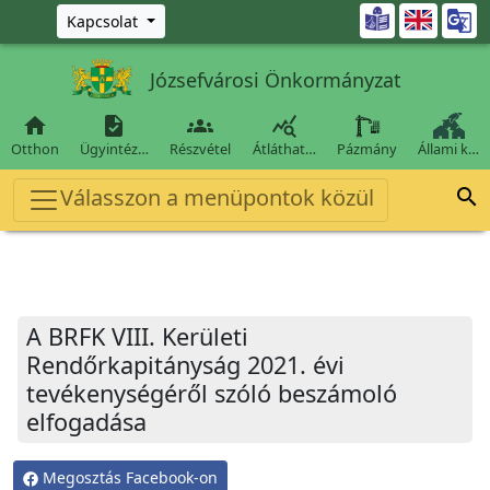
Ugrás a fő tartalomra

Kapcsolat
Józsefvárosi Önkormányzat




Otthon
Ügyintéz…
Részvétel
Átláthat…
Pázmány
Állami k…
Válasszon a menüpontok közül

A BRFK VIII. Kerületi
Rendőrkapitányság 2021. évi
tevékenységéről szóló beszámoló
elfogadása
Megosztás Facebook-on