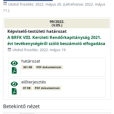
event_available
Utolsó frissítés:
2022. május 20.
(Létrehozva:
2022. május
11.
)
99/2022.
(V.05.)
Képviselő-testületi határozat
A BRFK VIII. Kerületi Rendőrkapitányság 2021.
évi tevékenységéről szóló beszámoló elfogadása
Utolsó frissítés: 2022. május 19.
event_available
határozat
361 KB
PDF dokumentum
előterjesztés
87 KB
PDF dokumentum
Betekintő nézet