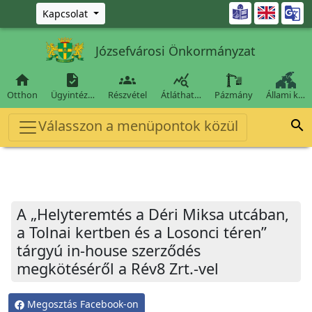
Ugrás a fő tartalomra

Kapcsolat
Józsefvárosi Önkormányzat




Otthon
Ügyintéz…
Részvétel
Átláthat…
Pázmány
Állami k…
Válasszon a menüpontok közül

A „Helyteremtés a Déri Miksa utcában,
a Tolnai kertben és a Losonci téren”
tárgyú in-house szerződés
megkötéséről a Rév8 Zrt.-vel
Megosztás Facebook-on