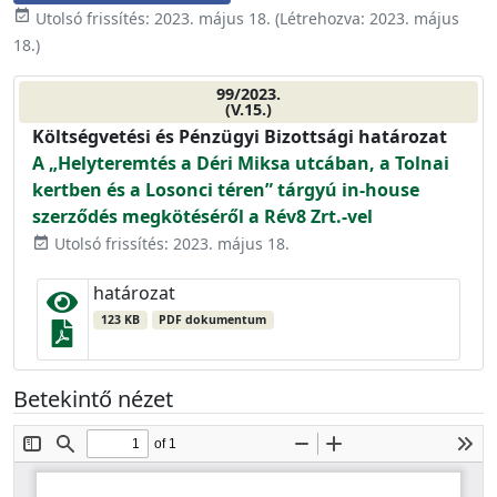
event_available
Utolsó frissítés:
2023. május 18.
(Létrehozva:
2023. május
18.
)
99/2023.
(V.15.)
Költségvetési és Pénzügyi Bizottsági határozat
A „Helyteremtés a Déri Miksa utcában, a Tolnai
kertben és a Losonci téren” tárgyú in-house
szerződés megkötéséről a Rév8 Zrt.-vel
Utolsó frissítés: 2023. május 18.
event_available
határozat
123 KB
PDF dokumentum
Betekintő nézet