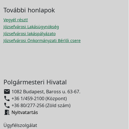
További honlapok
Vegyél részt!
Józsefvárosi Lakásügynökség
Józsefvárosi lakáspályázato
Józsefvárosi Önkormányzati Bérlői csere
Polgármesteri Hivatal

1082 Budapest, Baross u. 63-67.

+36 1/459-2100 (Központ)

+36 80/277-256 (Zöld szám)

Nyitvatartás
Ügyfélszolgálat