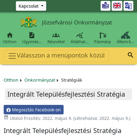
Ugrás a fő tartalomra

Kapcsolat
Józsefvárosi Önkormányzat




Otthon
Ügyintéz…
Részvétel
Átláthat…
Pázmány
Állami k…
Válasszon a menüpontok közül

Otthon
Önkormányzat
Stratégiák
Integrált Településfejlesztési Stratégia
Megosztás Facebook-on
event_available
Utolsó frissítés:
2022. május 9.
(Létrehozva:
2022. május 9.
)
Integrált Településfejlesztési Stratégia