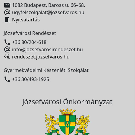

1082 Budapest, Baross u. 66–68.

ugyfelszolgalat@jozsefvaros.hu

Nyitvatartás
Józsefvárosi Rendészet

+36 80/204-618

info@jozsefvarosirendeszet.hu
rendeszet.jozsefvaros.hu
Gyermekvédelmi Készenléti Szolgálat

+36 30/493-1925
Józsefvárosi Önkormányzat