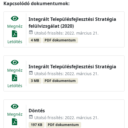
Kapcsolódó dokumentumok:
Integrált Településfejlesztési Stratégia
felülvizsgálat (2020)
Megnéz
event_available
Utolsó frissítés: 2022. március 21.
4 MB
PDF dokumentum
Letöltés
Integrált Településfejlesztési Stratégia
Megnéz
event_available
Utolsó frissítés: 2022. március 21.
3 MB
PDF dokumentum
Letöltés
Döntés
Megnéz
event_available
Utolsó frissítés: 2022. március 21.
197 KB
PDF dokumentum