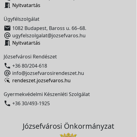

Nyitvatartás
Ügyfélszolgálat

1082 Budapest, Baross u. 66–68.

ugyfelszolgalat@jozsefvaros.hu

Nyitvatartás
Józsefvárosi Rendészet

+36 80/204-618

info@jozsefvarosirendeszet.hu
rendeszet.jozsefvaros.hu
Gyermekvédelmi Készenléti Szolgálat

+36 30/493-1925
Józsefvárosi Önkormányzat