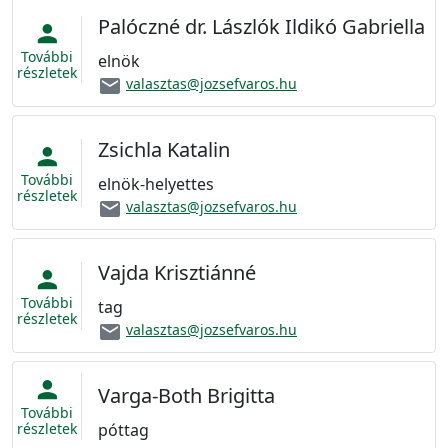
Palóczné dr. Lászlók Ildikó Gabriella
person
További
elnök
részletek
email
valasztas@jozsefvaros.hu
Zsichla Katalin
person
További
elnök-helyettes
részletek
email
valasztas@jozsefvaros.hu
Vajda Krisztiánné
person
További
tag
részletek
email
valasztas@jozsefvaros.hu
person
Varga-Both Brigitta
További
részletek
póttag