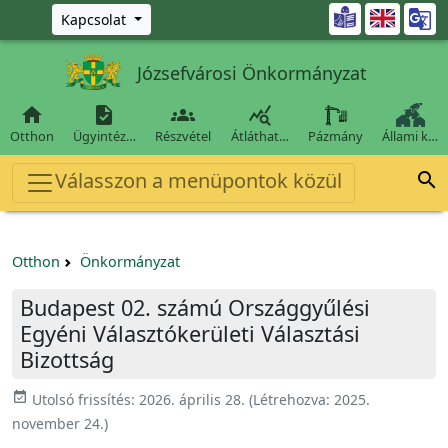
Ugrás a fő tartalomra

Kapcsolat
Józsefvárosi Önkormányzat




Otthon
Ügyintéz…
Részvétel
Átláthat…
Pázmány
Állami k…
Válasszon a menüpontok közül

Otthon
Önkormányzat
Budapest 02. számú Országgyűlési
Egyéni Választókerületi Választási
Bizottság
event_available
Utolsó frissítés:
2026. április 28.
(Létrehozva:
2025.
november 24.
)