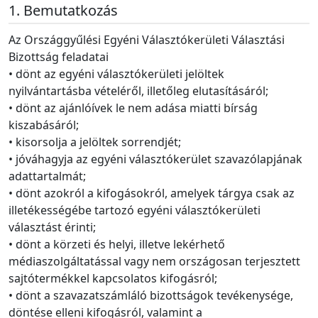
Bemutatkozás
Az Országgyűlési Egyéni Választókerületi Választási
Bizottság feladatai
• dönt az egyéni választókerületi jelöltek
nyilvántartásba vételéről, illetőleg elutasításáról;
• dönt az ajánlóívek le nem adása miatti bírság
kiszabásáról;
• kisorsolja a jelöltek sorrendjét;
• jóváhagyja az egyéni választókerület szavazólapjának
adattartalmát;
• dönt azokról a kifogásokról, amelyek tárgya csak az
illetékességébe tartozó egyéni választókerületi
választást érinti;
• dönt a körzeti és helyi, illetve lekérhető
médiaszolgáltatással vagy nem országosan terjesztett
sajtótermékkel kapcsolatos kifogásról;
• dönt a szavazatszámláló bizottságok tevékenysége,
döntése elleni kifogásról, valamint a