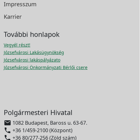
Impresszum
Karrier
További honlapok
Vegyél részt!
Józsefvárosi Lakásügynökség
Józsefvárosi lakáspályázato
Józsefvárosi Önkormányzati Bérlői csere
Polgármesteri Hivatal

1082 Budapest, Baross u. 63-67.

+36 1/459-2100 (Központ)

+36 80/277-256 (Zöld szám)