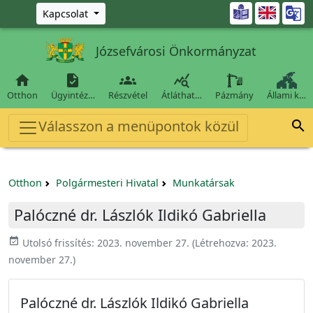
Ugrás a fő tartalomra

Kapcsolat
Józsefvárosi Önkormányzat




Otthon
Ügyintéz…
Részvétel
Átláthat…
Pázmány
Állami k…
Válasszon a menüpontok közül

Otthon
Polgármesteri Hivatal
Munkatársak
Palóczné dr. Lászlók Ildikó Gabriella
event_available
Utolsó frissítés:
2023. november 27.
(Létrehozva:
2023.
november 27.
)
Palóczné dr. Lászlók Ildikó Gabriella