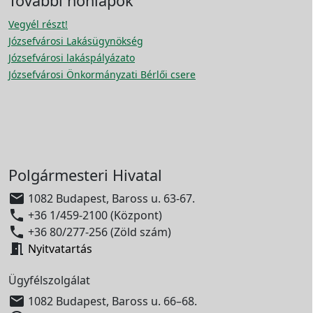
További honlapok
Vegyél részt!
Józsefvárosi Lakásügynökség
Józsefvárosi lakáspályázato
Józsefvárosi Önkormányzati Bérlői csere
Polgármesteri Hivatal

1082 Budapest, Baross u. 63-67.

+36 1/459-2100 (Központ)

+36 80/277-256 (Zöld szám)

Nyitvatartás
Ügyfélszolgálat

1082 Budapest, Baross u. 66–68.