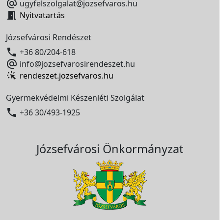

ugyfelszolgalat@jozsefvaros.hu

Nyitvatartás
Józsefvárosi Rendészet

+36 80/204-618

info@jozsefvarosirendeszet.hu
rendeszet.jozsefvaros.hu
Gyermekvédelmi Készenléti Szolgálat

+36 30/493-1925
Józsefvárosi Önkormányzat