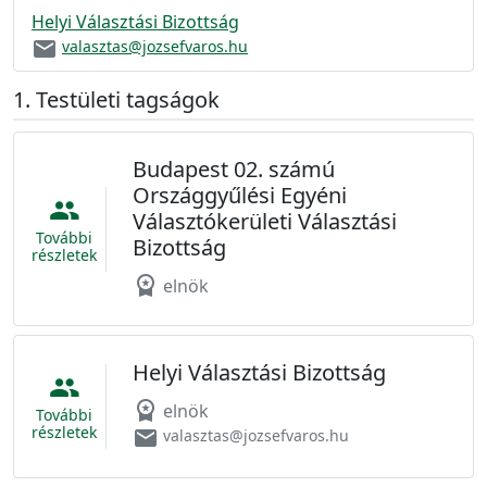
Helyi Választási Bizottság
email
valasztas@jozsefvaros.hu
Testületi tagságok
Budapest 02. számú
Országgyűlési Egyéni
people
Választókerületi Választási
További
Bizottság
részletek
workspace_premium
elnök
Helyi Választási Bizottság
people
workspace_premium
elnök
További
részletek
email
valasztas@jozsefvaros.hu