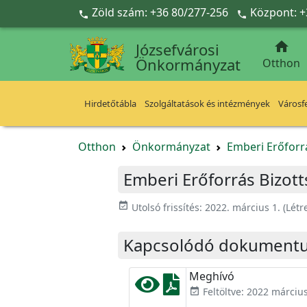
Ugrás a fő tartalomra
Zöld szám: +36 80/277-256
Központ: +



Józsefvárosi
Önkormányzat
Otthon
Hirdetőtábla
Szolgáltatások és intézmények
Városfe
Otthon
Önkormányzat
Emberi Erőforr
Emberi Erőforrás Bizott
event_available
Utolsó frissítés:
2022. március 1.
(Létr
Kapcsolódó dokument
Meghívó
Feltöltve: 2022 március
event_available