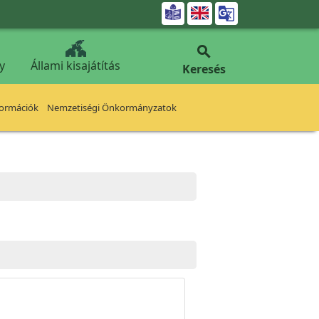


y
Állami kisajátítás
Keresés
formációk
Nemzetiségi Önkormányzatok