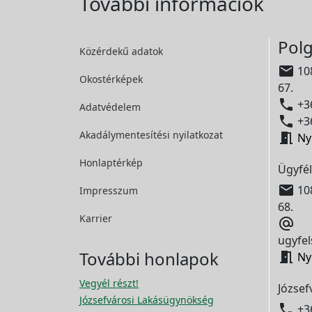
További információk
Polg
Közérdekű adatok

108
Okostérképek
67.

+36
Adatvédelem

+36
Akadálymentesítési
nyilatkozat

Ny
Honlaptérkép
Ügyfél

108
Impresszum
68.
Karrier

ugyfel
További honlapok

Ny
Vegyél részt!
József
Józsefvárosi Lakásügynökség

+3