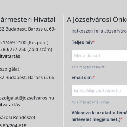
ármesteri Hivatal
A Józsefvárosi Önk
2 Budapest, Baross u. 63-
Iratkozzon fel a Józsefváro
 1/459-2100 (Központ)
Teljes név
 80/277-256 (Zöld szám)
itvatartás
Adja meg teljes nevét!
szolgálat
2 Budapest, Baross u. 66–
Email cím:
szolgalat@jozsefvaros.hu
Adja meg az email címét!
itvatartás
Válassza ki azokat a témá
városi Rendészet
hírlevelet megjelölhet.)
6 80/204-618