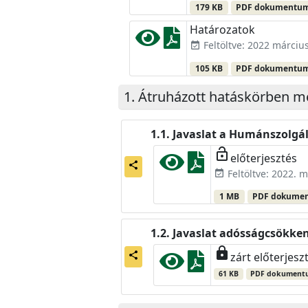
179 KB
PDF dokumentu
Határozatok
Feltöltve: 2022 március
event_available
105 KB
PDF dokumentu
Átruházott hatáskörben m
Javaslat a Humánszolgál
lock_open
előterjesztés
share
Feltöltve: 2022. m
event_available
1 MB
PDF dokume
Javaslat adósságcsökken
lock
share
zárt előterjesz
61 KB
PDF dokument