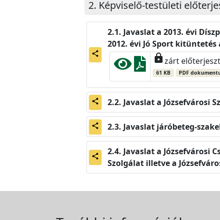
Képviselő-testületi előterj
Javaslat a 2013. évi Díszp
2012. évi Jó Sport kitüntet
share
lock
zárt előterjesz
61 KB
PDF dokument
Javaslat a Józsefvárosi S
share
Javaslat járóbeteg-szakel
share
Javaslat a Józsefvárosi
share
Szolgálat illetve a Józsefv