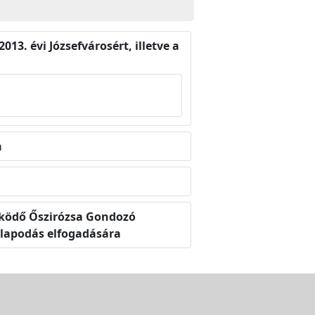
013. évi Józsefvárosért, illetve a
a
működő Őszirózsa Gondozó
llapodás elfogadására