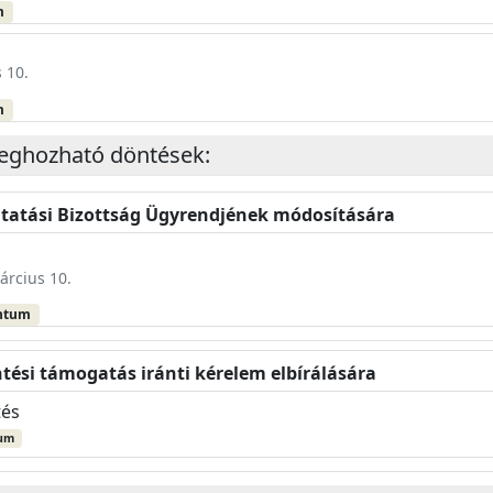
m
 10.
m
eghozható döntések:
tatási Bizottság Ügyrendjének módosítására
árcius 10.
ntum
tési támogatás iránti kérelem elbírálására
tés
um