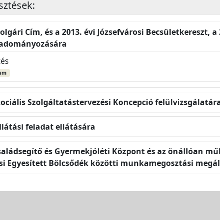
esztések:
olgári Cím, és a 2013. évi Józsefvárosi Becsületkereszt, a 2
és adományozására
tés
um
zociális Szolgáltatástervezési Koncepció felülvizsgálatár
látási feladat ellátására
 Családsegítő és Gyermekjóléti Központ és az önállóan 
árosi Egyesített Bölcsődék közötti munkamegosztási megá