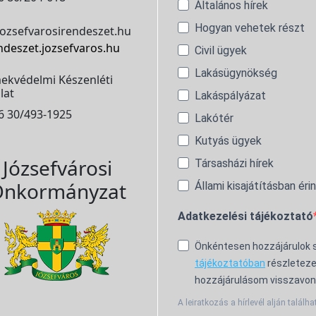
Általános hírek
Hogyan vehetek részt
ozsefvarosirendeszet.hu
ndeszet.jozsefvaros.hu
Civil ügyek
Lakásügynökség
ekvédelmi Készenléti
lat
Lakáspályázat
6 30/493-1925
Lakótér
Kutyás ügyek
Józsefvárosi
Társasházi hírek
nkormányzat
Állami kisajátításban éri
Adatkezelési tájékoztató
Önkéntesen hozzájárulok
tájékoztatóban
részleteze
hozzájárulásom visszavon
A leiratkozás a hírlevél alján találha