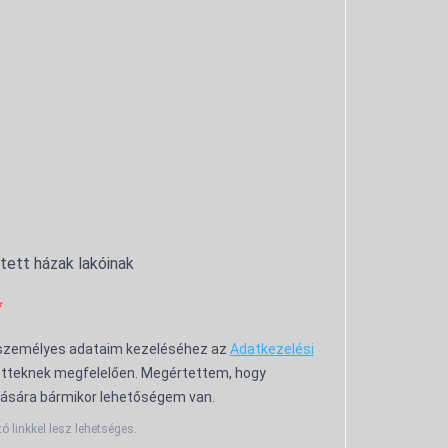
ntett házak lakóinak
 személyes adataim kezeléséhez az
Adatkezelési
tteknek megfelelően. Megértettem, hogy
ására bármikor lehetőségem van.
tó linkkel lesz lehetséges.