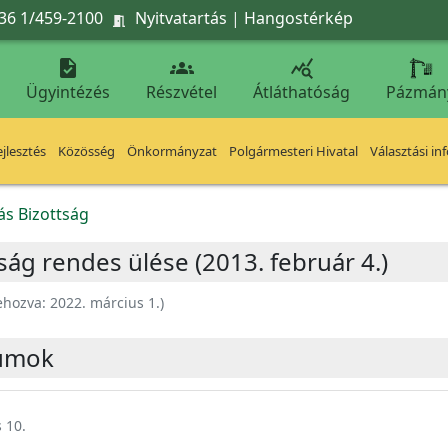
36 1/459-2100
Nyitvatartás
|
Hangostérkép




Ügyintézés
Részvétel
Átláthatóság
Pázmán
jlesztés
Közösség
Önkormányzat
Polgármesteri Hivatal
Választási in
ás Bizottság
ság rendes ülése (2013. február 4.)
ehozva:
2022. március 1.
)
umok
 10.