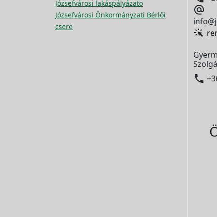
Józsefvárosi lakáspályázato

Józsefvárosi Önkormányzati Bérlői
info@j
csere
re
Gyerm
Szolgá

+3
Ö