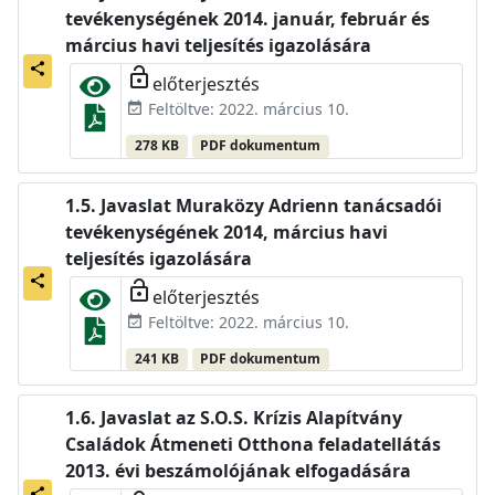
tevékenységének 2014. január, február és
március havi teljesítés igazolására
share
lock_open
előterjesztés
Feltöltve: 2022. március 10.
event_available
278 KB
PDF dokumentum
Javaslat Muraközy Adrienn tanácsadói
tevékenységének 2014, március havi
teljesítés igazolására
share
lock_open
előterjesztés
Feltöltve: 2022. március 10.
event_available
241 KB
PDF dokumentum
Javaslat az S.O.S. Krízis Alapítvány
Családok Átmeneti Otthona feladatellátás
2013. évi beszámolójának elfogadására
share