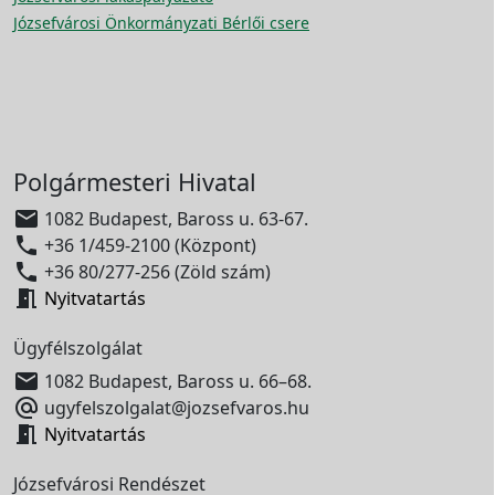
Józsefvárosi Önkormányzati Bérlői csere
Polgármesteri Hivatal

1082 Budapest, Baross u. 63-67.

+36 1/459-2100 (Központ)

+36 80/277-256 (Zöld szám)

Nyitvatartás
Ügyfélszolgálat

1082 Budapest, Baross u. 66–68.

ugyfelszolgalat@jozsefvaros.hu

Nyitvatartás
Józsefvárosi Rendészet