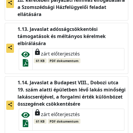
share
a Szomszédsági Házfelügyelői feladat
ellátására
Javaslat adósságcsökkentési
támogatások és méltányos kérelmek
elbírálására
share
lock
zárt előterjesztés
61 KB
PDF dokumentum
Javaslat a Budapest VIII., Dobozi utca
19. szám alatti épületben lévő lakás minőségi
lakáscseréjével, a forgalmi érték különbözet
összegének csökkentésére
share
lock
zárt előterjesztés
61 KB
PDF dokumentum