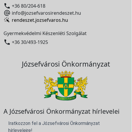

+36 80/204-618

info@jozsefvarosirendeszet.hu
rendeszet.jozsefvaros.hu
Gyermekvédelmi Készenléti Szolgálat

+36 30/493-1925
Józsefvárosi Önkormányzat
A Józsefvárosi Önkormányzat hírlevelei
Iratkozzon fel a Józsefvárosi Önkormányzat
hírleveleire!