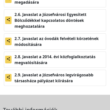
megadására
Javaslat a Józsefvárosi Egyesített
Bölcsődékkel kapcsolatos döntések
share
meghozatalára
Javaslat az óvodák felvételi körzetének
share
módosítására
Javaslat a 2014. évi közfoglalkoztatás
share
megvalósítására
Javaslat a Józsefváros legvirágosabb
share
társasháza pályázat kiírására
További információk