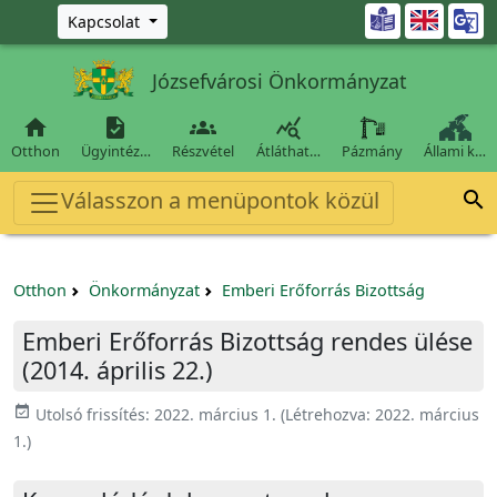
Ugrás a fő tartalomra

Kapcsolat
Józsefvárosi Önkormányzat




Otthon
Ügyintéz…
Részvétel
Átláthat…
Pázmány
Állami k…
Válasszon a menüpontok közül

Otthon
Önkormányzat
Emberi Erőforrás Bizottság
Emberi Erőforrás Bizottság rendes ülése
(2014. április 22.)
event_available
Utolsó frissítés:
2022. március 1.
(Létrehozva:
2022. március
1.
)