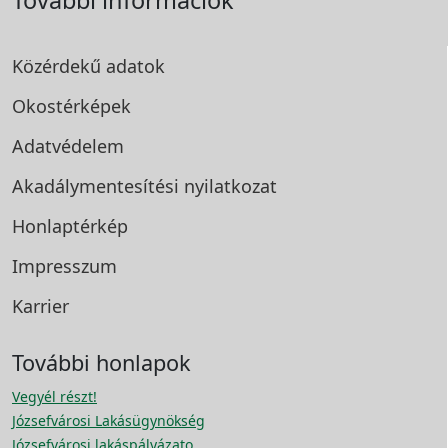
Közérdekű adatok
Okostérképek
Adatvédelem
Akadálymentesítési
nyilatkozat
Honlaptérkép
Impresszum
Karrier
További honlapok
Vegyél részt!
Józsefvárosi Lakásügynökség
Józsefvárosi lakáspályázato