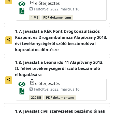
lock_open
előterjesztés
Feltöltve: 2022. március 10.
event_available
1 MB
PDF dokumentum
Javaslat a KÉK Pont Drogkonzultációs
Központ és Drogambulancia Alapítvány 2013.
share
évi tevékenységéről szóló beszámolóval
kapcsolatos döntésre
Javaslat a Leonardo 41 Alapítvány 2013.
II. félévi tevékenységéről szóló beszámoló
elfogadására
share
lock_open
előterjesztés
Feltöltve: 2022. március 10.
event_available
220 KB
PDF dokumentum
Javaslat civil szervezetek beszámolóinak