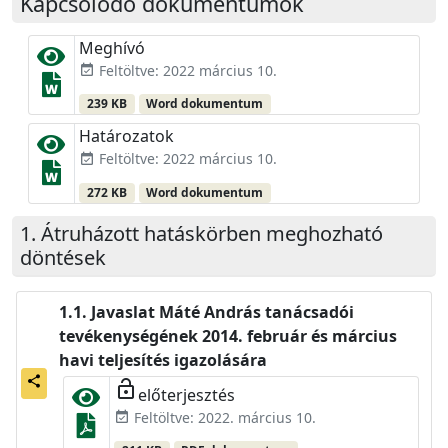
Kapcsolódó dokumentumok
Meghívó
Feltöltve: 2022 március 10.
event_available
239 KB
Word dokumentum
Határozatok
Feltöltve: 2022 március 10.
event_available
272 KB
Word dokumentum
Átruházott hatáskörben meghozható
döntések
Javaslat Máté András tanácsadói
tevékenységének 2014. február és március
havi teljesítés igazolására
share
lock_open
előterjesztés
Feltöltve: 2022. március 10.
event_available