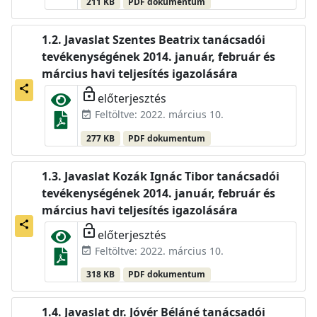
211 KB
PDF dokumentum
Javaslat Szentes Beatrix tanácsadói
tevékenységének 2014. január, február és
március havi teljesítés igazolására
share
lock_open
előterjesztés
Feltöltve: 2022. március 10.
event_available
277 KB
PDF dokumentum
Javaslat Kozák Ignác Tibor tanácsadói
tevékenységének 2014. január, február és
március havi teljesítés igazolására
share
lock_open
előterjesztés
Feltöltve: 2022. március 10.
event_available
318 KB
PDF dokumentum
Javaslat dr. Jóvér Béláné tanácsadói