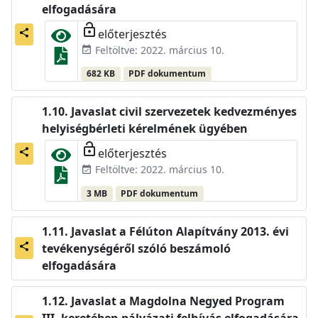
elfogadására
lock_open
előterjesztés
share
Feltöltve: 2022. március 10.
event_available
682 KB
PDF dokumentum
Javaslat civil szervezetek kedvezményes
helyiségbérleti kérelmének ügyében
lock_open
előterjesztés
share
Feltöltve: 2022. március 10.
event_available
3 MB
PDF dokumentum
Javaslat a Félúton Alapítvány 2013. évi
tevékenységéről szóló beszámoló
share
elfogadására
Javaslat a Magdolna Negyed Program
III. keretében pályázati felhívás elfogadására