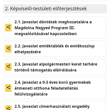
Képviselő-testületi előterjesztések
Javaslat döntések meghozatalára a
Magdolna Negyed Program III.
share
megvalósításával kapcsolatban
Javaslat emléktáblák és emlékoszlop
share
elhelyezésére
Javaslat alpolgármesteri keret terhére
share
történő támogatás elbírálására
Javaslat a 0-3 éves korú gyermekek
átmeneti otthona feladatellátás
share
felülvizsgálatára
Javaslat címerhasználati engedély
share