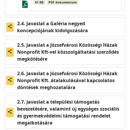
61 KB
PDF dokumentum
Javaslat a Galéria negyed
share
koncepciójának kidolgozására
Javaslat a Józsefvárosi Közösségi Házak
Nonprofit Kft-vel közszolgáltatási szerződés
share
megkötésére
Javaslat a Józsefvárosi Közösségi Házak
Nonprofit Kft. átalakulásával kapcsolatos
share
döntések meghozatalára
Javaslat a települési támogatás
bevezetésére, valamint új egységes szociális
share
és gyermekvédelmi támogatási rendelet
megalkotására