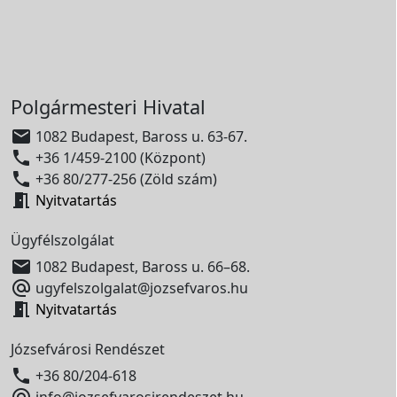
Polgármesteri Hivatal

1082 Budapest, Baross u. 63-67.

+36 1/459-2100 (Központ)

+36 80/277-256 (Zöld szám)

Nyitvatartás
Ügyfélszolgálat

1082 Budapest, Baross u. 66–68.

ugyfelszolgalat@jozsefvaros.hu

Nyitvatartás
Józsefvárosi Rendészet

+36 80/204-618