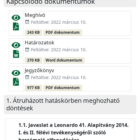
Kapcsolódó dokumentumok
Meghívó
Feltöltve: 2022 március 10.
event_available
243 KB
PDF dokumentum
Határozatok
Feltöltve: 2022 március 10.
event_available
270 KB
Word dokumentum
Jegyzőkönyv
Feltöltve: 2022 március 10.
event_available
977 KB
PDF dokumentum
Átruházott hatáskörben meghozható
döntések
Javaslat a Leonardo 41. Alapítvány 2014.
I. és II. félévi tevékenységéről szóló