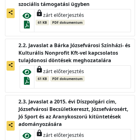
szociális támogatási ügyben
lock
share
zárt előterjesztés
61 KB
PDF dokumentum
Javaslat a Bárka Józsefvárosi Színházi- és
Kulturális Nonprofit Kft-vel kapcsolatos
tulajdonosi döntések meghozatalára
share
lock
zárt előterjesztés
61 KB
PDF dokumentum
Javaslat a 2015. évi Díszpolgári cím,
Józsefvárosi Becsületkereszt, Józsefvárosért,
Jó Sport és az Aranykoszorú kitüntetések
adományozására
share
lock
zárt előterjesztés