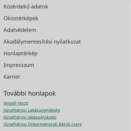
Közérdekű adatok
Okostérképek
Adatvédelem
Akadálymentesítési
nyilatkozat
Honlaptérkép
Impresszum
Karrier
További honlapok
Vegyél részt!
Józsefvárosi Lakásügynökség
Józsefvárosi lakáspályázato
Józsefvárosi Önkormányzati Bérlői csere