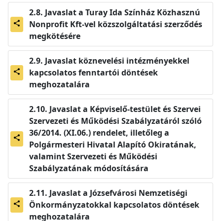
Javaslat a Turay Ida Színház Közhasznú
Nonprofit Kft-vel közszolgáltatási szerződés
share
megkötésére
Javaslat köznevelési intézményekkel
kapcsolatos fenntartói döntések
share
meghozatalára
Javaslat a Képviselő-testület és Szervei
Szervezeti és Működési Szabályzatáról szóló
36/2014. (XI.06.) rendelet, illetőleg a
share
Polgármesteri Hivatal Alapító Okiratának,
valamint Szervezeti és Működési
Szabályzatának módosítására
Javaslat a Józsefvárosi Nemzetiségi
Önkormányzatokkal kapcsolatos döntések
share
meghozatalára