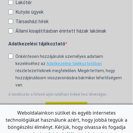
Lakótér
Kutyás ügyek
Társasházi hírek
Állami kisajátításban érintett házak lakóinak
Adatkezelési tájékoztató
Önkéntesen hozzájárulok személyes adataim
kezeléséhez az
Adatkezelési tájékoztatóban
részletezetteknek megfelelően. Megértettem, hogy
hozzájárulásom visszavonására bármikor lehetőségem
van.
A leiratkozás a hírlevél alján található linkkel lesz lehetséges.
Feliratkozom!
Weboldalainkon sütiket és egyéb internetes
technológiákat használunk azért, hogy jobbá tegyük a
For the English Newsletter, click
HERE.
böngészési élményt. Kérjük, hogy olvassa és fogadja