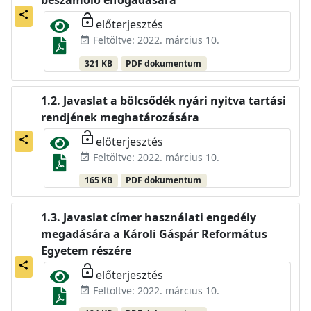
beszámoló elfogadására
share
lock_open
előterjesztés
Feltöltve: 2022. március 10.
event_available
321 KB
PDF dokumentum
Javaslat a bölcsődék nyári nyitva tartási
rendjének meghatározására
lock_open
előterjesztés
share
Feltöltve: 2022. március 10.
event_available
165 KB
PDF dokumentum
Javaslat címer használati engedély
megadására a Károli Gáspár Református
Egyetem részére
share
lock_open
előterjesztés
Feltöltve: 2022. március 10.
event_available