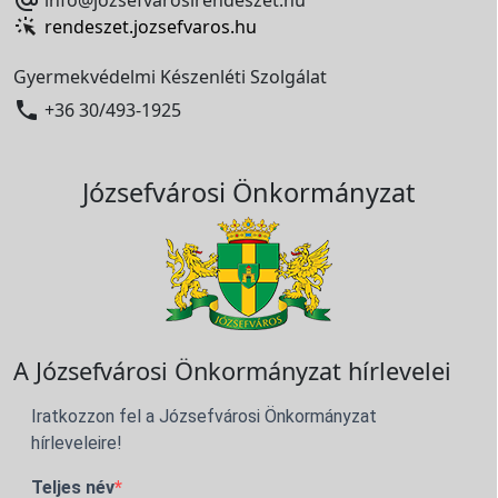

info@jozsefvarosirendeszet.hu
rendeszet.jozsefvaros.hu
Gyermekvédelmi Készenléti Szolgálat

+36 30/493-1925
Józsefvárosi Önkormányzat
A Józsefvárosi Önkormányzat hírlevelei
Iratkozzon fel a Józsefvárosi Önkormányzat
hírleveleire!
Teljes név