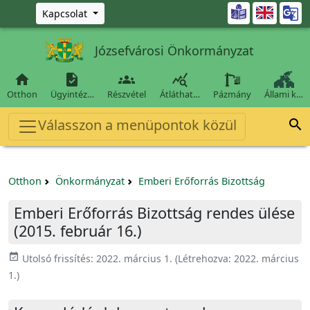
Ugrás a fő tartalomra

Kapcsolat
Józsefvárosi Önkormányzat




Otthon
Ügyintéz…
Részvétel
Átláthat…
Pázmány
Állami k…
Válasszon a menüpontok közül

Otthon
Önkormányzat
Emberi Erőforrás Bizottság
Emberi Erőforrás Bizottság rendes ülése
(2015. február 16.)
event_available
Utolsó frissítés:
2022. március 1.
(Létrehozva:
2022. március
1.
)