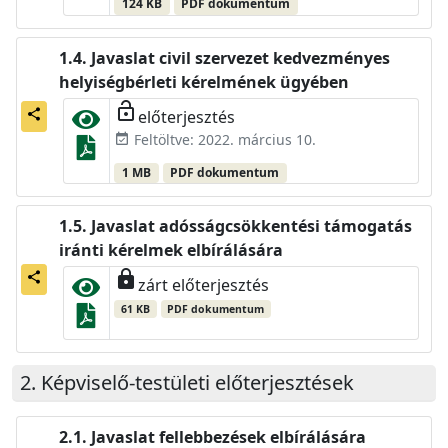
124 KB
PDF dokumentum
Javaslat civil szervezet kedvezményes
helyiségbérleti kérelmének ügyében
lock_open
előterjesztés
share
Feltöltve: 2022. március 10.
event_available
1 MB
PDF dokumentum
Javaslat adósságcsökkentési támogatás
iránti kérelmek elbírálására
lock
share
zárt előterjesztés
61 KB
PDF dokumentum
Képviselő-testületi előterjesztések
Javaslat fellebbezések elbírálására