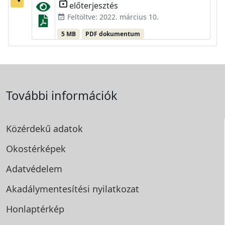
lock_open
előterjesztés
Feltöltve: 2022. március 10.
event_available
5 MB
PDF dokumentum
További információk
Közérdekű adatok
Okostérképek
Adatvédelem
Akadálymentesítési
nyilatkozat
Honlaptérkép