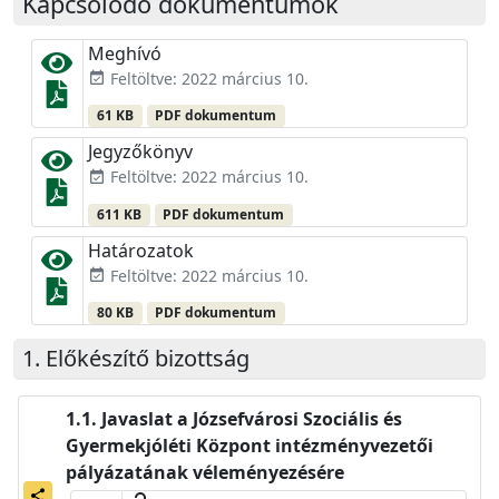
Kapcsolódó dokumentumok
Meghívó
Feltöltve: 2022 március 10.
event_available
61 KB
PDF dokumentum
Jegyzőkönyv
Feltöltve: 2022 március 10.
event_available
611 KB
PDF dokumentum
Határozatok
Feltöltve: 2022 március 10.
event_available
80 KB
PDF dokumentum
Előkészítő bizottság
Javaslat a Józsefvárosi Szociális és
Gyermekjóléti Központ intézményvezetői
pályázatának véleményezésére
share