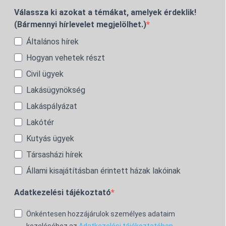
Válassza ki azokat a témákat, amelyek érdeklik!
(Bármennyi hírlevelet megjelölhet.)
Általános hírek
Hogyan vehetek részt
Civil ügyek
Lakásügynökség
Lakáspályázat
Lakótér
Kutyás ügyek
Társasházi hírek
Állami kisajátításban érintett házak lakóinak
Adatkezelési tájékoztató
Önkéntesen hozzájárulok személyes adataim
kezeléséhez az
Adatkezelési tájékoztatóban