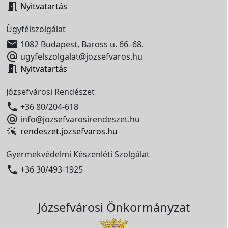

Nyitvatartás
Ügyfélszolgálat

1082 Budapest, Baross u. 66–68.

ugyfelszolgalat@jozsefvaros.hu

Nyitvatartás
Józsefvárosi Rendészet

+36 80/204-618

info@jozsefvarosirendeszet.hu
rendeszet.jozsefvaros.hu
Gyermekvédelmi Készenléti Szolgálat

+36 30/493-1925
Józsefvárosi Önkormányzat