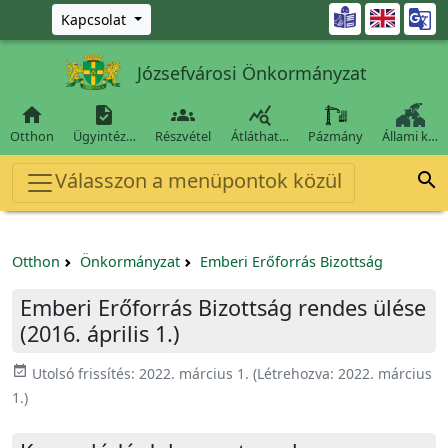
Ugrás a fő tartalomra

Kapcsolat
Józsefvárosi Önkormányzat




Otthon
Ügyintéz…
Részvétel
Átláthat…
Pázmány
Állami k…
Válasszon a menüpontok közül

Otthon
Önkormányzat
Emberi Erőforrás Bizottság
Emberi Erőforrás Bizottság rendes ülése
(2016. április 1.)
event_available
Utolsó frissítés:
2022. március 1.
(Létrehozva:
2022. március
1.
)