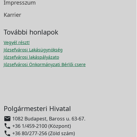
Impresszum
Karrier
További honlapok
Vegyél részt!
Józsefvárosi Lakásügynökség
Józsefvárosi lakáspályázato
Józsefvárosi Önkormányzati Bérlői csere
Polgármesteri Hivatal

1082 Budapest, Baross u. 63-67.

+36 1/459-2100 (Központ)

+36 80/277-256 (Zöld szám)