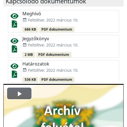
Kapcsolódó dokumentumok
Meghívó
Feltöltve: 2022 március 10.
event_available
686 KB
PDF dokumentum
Jegyzőkönyv
Feltöltve: 2022 március 10.
event_available
2 MB
PDF dokumentum
Határozatok
Feltöltve: 2022 március 10.
event_available
536 KB
PDF dokumentum
Play
Video