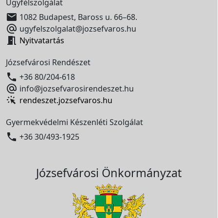
Ügyfélszolgálat

1082 Budapest, Baross u. 66–68.

ugyfelszolgalat@jozsefvaros.hu

Nyitvatartás
Józsefvárosi Rendészet

+36 80/204-618

info@jozsefvarosirendeszet.hu
rendeszet.jozsefvaros.hu
Gyermekvédelmi Készenléti Szolgálat

+36 30/493-1925
Józsefvárosi Önkormányzat