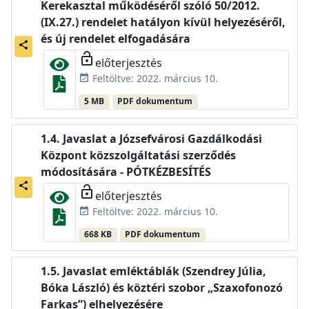
Kerekasztal működéséről szóló 50/2012.
(IX.27.) rendelet hatályon kívül helyezéséről,
és új rendelet elfogadására
share
lock_open
előterjesztés
Feltöltve: 2022. március 10.
event_available
5 MB
PDF dokumentum
Javaslat a Józsefvárosi Gazdálkodási
Központ közszolgáltatási szerződés
módosítására - PÓTKÉZBESÍTÉS
share
lock_open
előterjesztés
Feltöltve: 2022. március 10.
event_available
668 KB
PDF dokumentum
Javaslat emléktáblák (Szendrey Júlia,
Bóka László) és köztéri szobor „Szaxofonozó
Farkas”) elhelyezésére