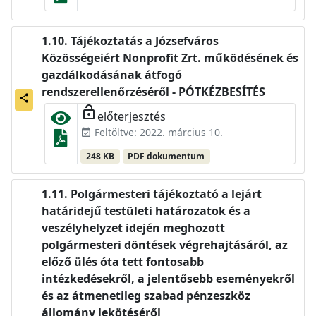
Tájékoztatás a Józsefváros
Közösségeiért Nonprofit Zrt. működésének és
gazdálkodásának átfogó
rendszerellenőrzéséről - PÓTKÉZBESÍTÉS
share
lock_open
előterjesztés
Feltöltve: 2022. március 10.
event_available
248 KB
PDF dokumentum
Polgármesteri tájékoztató a lejárt
határidejű testületi határozatok és a
veszélyhelyzet idején meghozott
polgármesteri döntések végrehajtásáról, az
előző ülés óta tett fontosabb
intézkedésekről, a jelentősebb eseményekről
és az átmenetileg szabad pénzeszköz
állomány lekötéséről