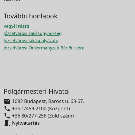
További honlapok
Vegyél részt!
Józsefvárosi Lakásügynökség
Józsefvárosi lakáspályázato
Józsefvárosi Önkormányzati Bérlői csere
Polgármesteri Hivatal

1082 Budapest, Baross u. 63-67.

+36 1/459-2100 (Központ)

+36 80/277-256 (Zöld szám)

Nyitvatartás