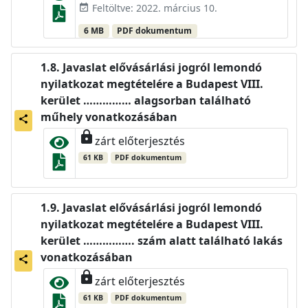
Feltöltve: 2022. március 10.
event_available
6 MB
PDF dokumentum
Javaslat elővásárlási jogról lemondó
nyilatkozat megtételére a Budapest VIII.
kerület …………… alagsorban található
műhely vonatkozásában
share
lock
zárt előterjesztés
61 KB
PDF dokumentum
Javaslat elővásárlási jogról lemondó
nyilatkozat megtételére a Budapest VIII.
kerület ……………. szám alatt található lakás
vonatkozásában
share
lock
zárt előterjesztés
61 KB
PDF dokumentum