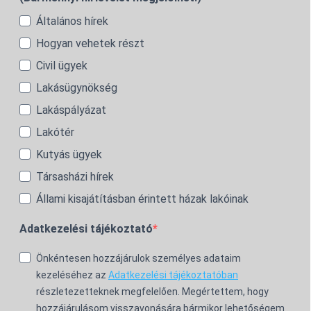
Általános hírek
Hogyan vehetek részt
Civil ügyek
Lakásügynökség
Lakáspályázat
Lakótér
Kutyás ügyek
Társasházi hírek
Állami kisajátításban érintett házak lakóinak
Adatkezelési tájékoztató
Önkéntesen hozzájárulok személyes adataim
kezeléséhez az
Adatkezelési tájékoztatóban
részletezetteknek megfelelően. Megértettem, hogy
hozzájárulásom visszavonására bármikor lehetőségem