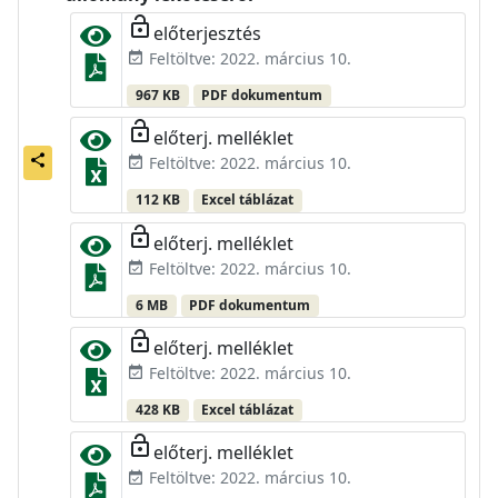
lock_open
előterjesztés
Feltöltve: 2022. március 10.
event_available
967 KB
PDF dokumentum
lock_open
előterj. melléklet
share
Feltöltve: 2022. március 10.
event_available
112 KB
Excel táblázat
lock_open
előterj. melléklet
Feltöltve: 2022. március 10.
event_available
6 MB
PDF dokumentum
lock_open
előterj. melléklet
Feltöltve: 2022. március 10.
event_available
428 KB
Excel táblázat
lock_open
előterj. melléklet
Feltöltve: 2022. március 10.
event_available