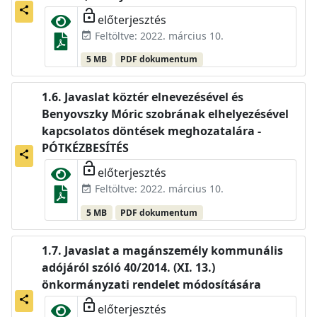
share
lock_open
előterjesztés
Feltöltve: 2022. március 10.
event_available
5 MB
PDF dokumentum
Javaslat köztér elnevezésével és
Benyovszky Móric szobrának elhelyezésével
kapcsolatos döntések meghozatalára -
PÓTKÉZBESÍTÉS
share
lock_open
előterjesztés
Feltöltve: 2022. március 10.
event_available
5 MB
PDF dokumentum
Javaslat a magánszemély kommunális
adójáról szóló 40/2014. (XI. 13.)
önkormányzati rendelet módosítására
share
lock_open
előterjesztés