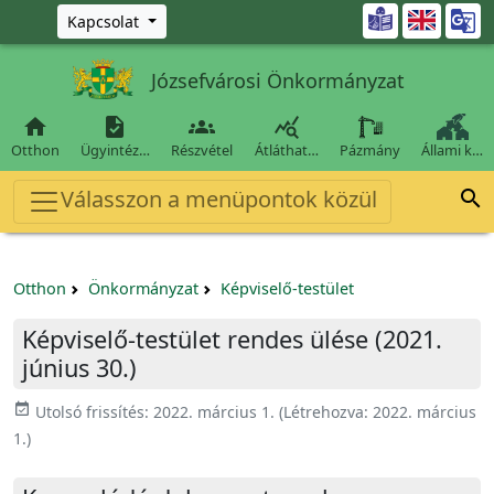
Ugrás a fő tartalomra

Kapcsolat
Józsefvárosi Önkormányzat




Otthon
Ügyintéz…
Részvétel
Átláthat…
Pázmány
Állami k…
Válasszon a menüpontok közül

Otthon
Önkormányzat
Képviselő-testület
Képviselő-testület rendes ülése (2021.
június 30.)
event_available
Utolsó frissítés:
2022. március 1.
(Létrehozva:
2022. március
1.
)