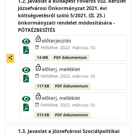
Javaslat a Budapest Főváros VIII. kerület
Józsefvárosi Önkormányzat 2021. évi
költségvetésről szóló 5/2021. (II. 25.)
önkormányzati rendelet módosítására -
PÓTKÉZBESÍTÉS
lock_open
előterjesztés
Feltöltve: 2022. március 10.
event_available
14 MB
PDF dokumentum
share
lock_open
előterj. melléklet
Feltöltve: 2022. március 10.
event_available
117 KB
PDF dokumentum
lock_open
előterj. melléklet
Feltöltve: 2022. március 10.
event_available
513 KB
PDF dokumentum
Javaslat a Józsefvárosi Szociálpolitikai