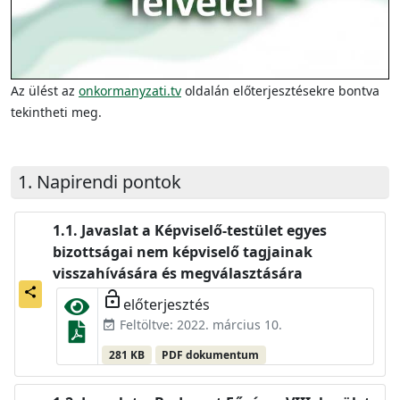
Az ülést az
onkormanyzati.tv
oldalán előterjesztésekre bontva
tekintheti meg.
Napirendi pontok
Javaslat a Képviselő-testület egyes
bizottságai nem képviselő tagjainak
visszahívására és megválasztására
share
lock_open
előterjesztés
Feltöltve: 2022. március 10.
event_available
281 KB
PDF dokumentum