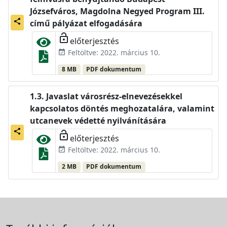
Józsefváros, Magdolna Negyed Program III.
share
című pályázat elfogadására
lock_open
előterjesztés
Feltöltve: 2022. március 10.
event_available
8 MB
PDF dokumentum
Javaslat városrész-elnevezésekkel
kapcsolatos döntés meghozatalára, valamint
utcanevek védetté nyilvánítására
share
lock_open
előterjesztés
Feltöltve: 2022. március 10.
event_available
2 MB
PDF dokumentum