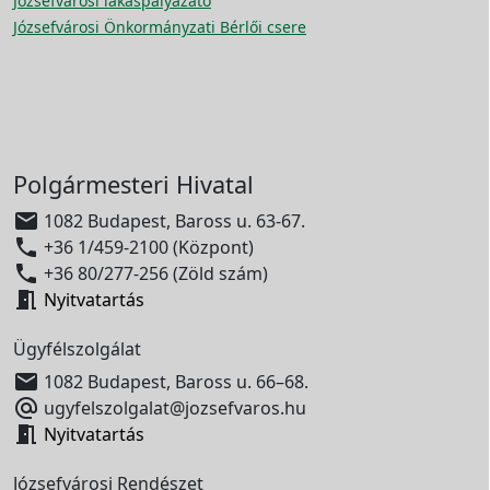
Józsefvárosi lakáspályázato
Józsefvárosi Önkormányzati Bérlői csere
Polgármesteri Hivatal

1082 Budapest, Baross u. 63-67.

+36 1/459-2100 (Központ)

+36 80/277-256 (Zöld szám)

Nyitvatartás
Ügyfélszolgálat

1082 Budapest, Baross u. 66–68.

ugyfelszolgalat@jozsefvaros.hu

Nyitvatartás
Józsefvárosi Rendészet