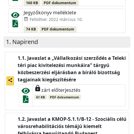
160 KB
PDF dokumentum
Jegyzőkönyv melléklete
Feltöltve: 2022 március 10.
event_available
74 KB
PDF dokumentum
Napirend
Javaslat a „Vállalkozási szerződés a Teleki
téri piac kivitelezési munkáira” tárgyú
közbeszerzési eljárásban a bíráló bizottság
tagjainak kiegészítésére
share
lock
zárt előterjesztés
61 KB
PDF dokumentum
Javaslat a KMOP-5.1.1/B-12 - Szociális célú
városrehabilitációs témájú kiemelt
felhívásra benyújtandó Budapest