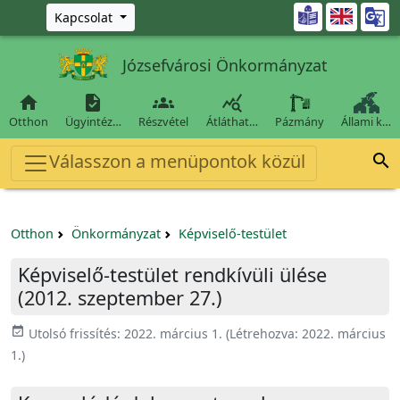
Ugrás a fő tartalomra

Kapcsolat
Józsefvárosi Önkormányzat




Otthon
Ügyintéz…
Részvétel
Átláthat…
Pázmány
Állami k…
Válasszon a menüpontok közül

Otthon
Önkormányzat
Képviselő-testület
Képviselő-testület rendkívüli ülése
(2012. szeptember 27.)
event_available
Utolsó frissítés:
2022. március 1.
(Létrehozva:
2022. március
1.
)