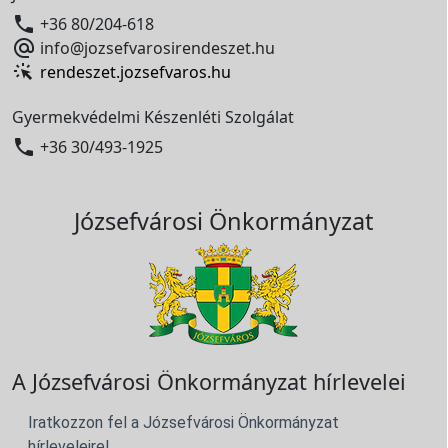

+36 80/204-618

info@jozsefvarosirendeszet.hu
rendeszet.jozsefvaros.hu
Gyermekvédelmi Készenléti Szolgálat

+36 30/493-1925
Józsefvárosi Önkormányzat
A Józsefvárosi Önkormányzat hírlevelei
Iratkozzon fel a Józsefvárosi Önkormányzat
hírleveleire!