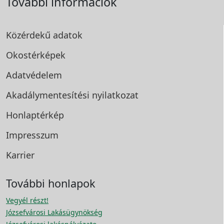
További információk
Közérdekű adatok
Okostérképek
Adatvédelem
Akadálymentesítési
nyilatkozat
Honlaptérkép
Impresszum
Karrier
További honlapok
Vegyél részt!
Józsefvárosi Lakásügynökség