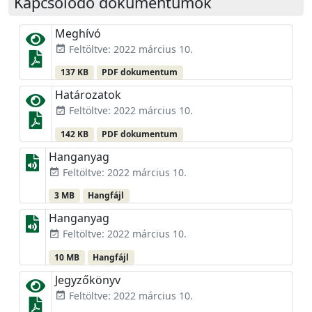
Kapcsolódó dokumentumok
Meghívó
Feltöltve: 2022 március 10.
event_available
137 KB
PDF dokumentum
Határozatok
Feltöltve: 2022 március 10.
event_available
142 KB
PDF dokumentum
Hanganyag
Feltöltve: 2022 március 10.
event_available
3 MB
Hangfájl
Hanganyag
Feltöltve: 2022 március 10.
event_available
10 MB
Hangfájl
Jegyzőkönyv
Feltöltve: 2022 március 10.
event_available