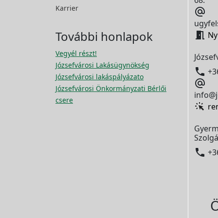
68.
Karrier

ugyfel
További honlapok

Ny
Vegyél részt!
József
Józsefvárosi Lakásügynökség

+3
Józsefvárosi lakáspályázato

Józsefvárosi Önkormányzati Bérlői
info@j
csere
re
Gyerm
Szolgá

+3
Ö