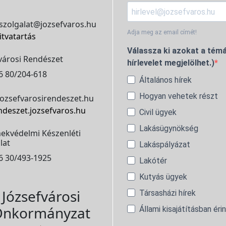
szolgalat@jozsefvaros.hu
Adja meg az email címét!
itvatartás
Válassza ki azokat a témá
városi Rendészet
hírlevelet megjelölhet.)
6 80/204-618
Általános hírek
Hogyan vehetek részt
ozsefvarosirendeszet.hu
ndeszet.jozsefvaros.hu
Civil ügyek
Lakásügynökség
ekvédelmi Készenléti
lat
Lakáspályázat
6 30/493-1925
Lakótér
Kutyás ügyek
Józsefvárosi
Társasházi hírek
nkormányzat
Állami kisajátításban éri