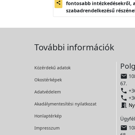
fontosabb intézkedésekről,
share
szabadrendelkezésű részének
További információk
Polg
Közérdekű adatok

108
Okostérképek
67.

+36
Adatvédelem

+36
Akadálymentesítési
nyilatkozat

Ny
Honlaptérkép
Ügyfél

108
Impresszum