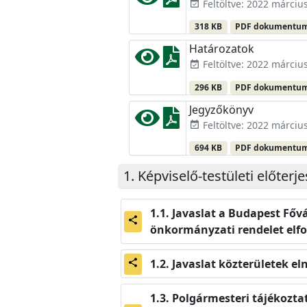
Feltöltve: 2022 március
event_available
318 KB
PDF dokumentu
Határozatok
Feltöltve: 2022 március
event_available
296 KB
PDF dokumentu
Jegyzőkönyv
Feltöltve: 2022 március
event_available
694 KB
PDF dokumentu
Képviselő-testületi előterj
Javaslat a Budapest Fővá
share
önkormányzati rendelet elf
Javaslat közterületek el
share
Polgármesteri tájékoztató