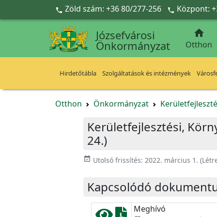
Ugrás a fő tartalomra
Zöld szám: +36 80/277-256
Központ: +



Józsefvárosi
Önkormányzat
Otthon
Hirdetőtábla
Szolgáltatások és intézmények
Városfe
Otthon
Önkormányzat
Kerületfejleszt
Kerületfejlesztési, Kör
24.)
event_available
Utolsó frissítés:
2022. március 1.
(Létr
Kapcsolódó dokument
Meghívó