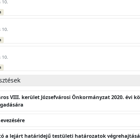
 10.
m
 10.
m
 10.
m
esztések
ros VIII. kerület Józsefvárosi Önkormányzat 2020. évi kö
ogadására
nevezésére
 a lejárt határidejű testületi határozatok végrehajtásár