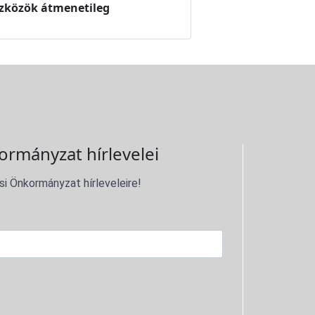
szközök átmenetileg
ormányzat hírlevelei
si Önkormányzat hírleveleire!