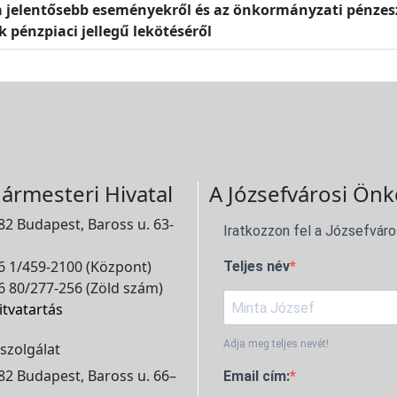
 a jelentősebb eseményekről és az önkormányzati pénze
 pénzpiaci jellegű lekötéséről
ármesteri Hivatal
A Józsefvárosi Önk
2 Budapest, Baross u. 63-
Iratkozzon fel a Józsefváro
 1/459-2100 (Központ)
Teljes név
 80/277-256 (Zöld szám)
itvatartás
Adja meg teljes nevét!
szolgálat
2 Budapest, Baross u. 66–
Email cím: