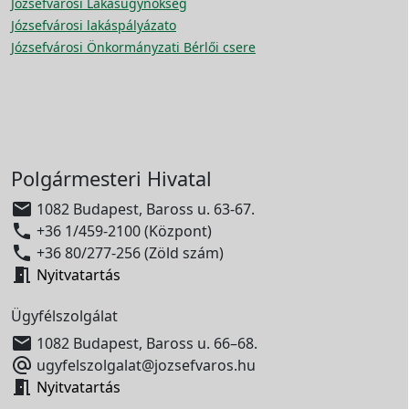
Józsefvárosi Lakásügynökség
Józsefvárosi lakáspályázato
Józsefvárosi Önkormányzati Bérlői csere
Polgármesteri Hivatal

1082 Budapest, Baross u. 63-67.

+36 1/459-2100 (Központ)

+36 80/277-256 (Zöld szám)

Nyitvatartás
Ügyfélszolgálat

1082 Budapest, Baross u. 66–68.

ugyfelszolgalat@jozsefvaros.hu

Nyitvatartás