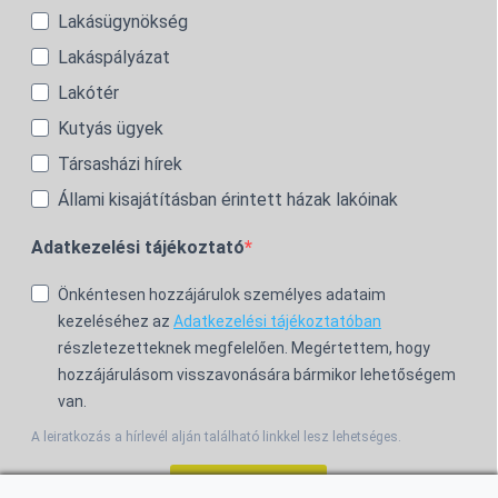
Lakásügynökség
Lakáspályázat
Lakótér
Kutyás ügyek
Társasházi hírek
Állami kisajátításban érintett házak lakóinak
Adatkezelési tájékoztató
Önkéntesen hozzájárulok személyes adataim
kezeléséhez az
Adatkezelési tájékoztatóban
részletezetteknek megfelelően. Megértettem, hogy
hozzájárulásom visszavonására bármikor lehetőségem
van.
A leiratkozás a hírlevél alján található linkkel lesz lehetséges.
Feliratkozom!