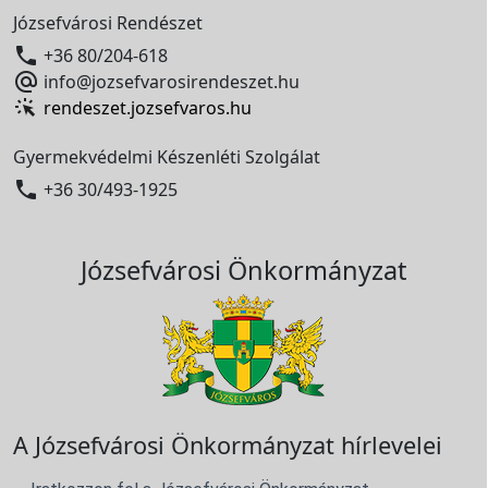
Józsefvárosi Rendészet

+36 80/204-618

info@jozsefvarosirendeszet.hu
rendeszet.jozsefvaros.hu
Gyermekvédelmi Készenléti Szolgálat

+36 30/493-1925
Józsefvárosi Önkormányzat
A Józsefvárosi Önkormányzat hírlevelei