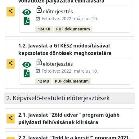
vonatkozó pályázatok elbírálására
lock_open
előterjesztés
share
Feltöltve: 2022. március 10.
event_available
124 KB
PDF dokumentum
Javaslat a GTKÉSZ módosításával
kapcsolatos döntések meghozatalára
lock_open
előterjesztés
share
Feltöltve: 2022. március 10.
event_available
12 MB
PDF dokumentum
Képviselő-testületi előterjesztések
Javaslat "Zöld udvar" program újabb
share
pályázati felhívásának kiírására
Javaslat "Tedd le a kocsit!" program 2021.