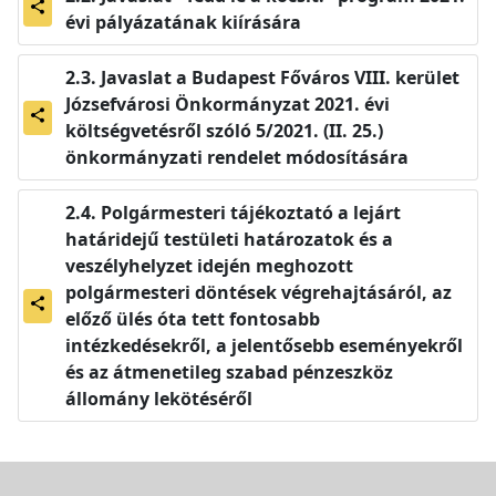
share
évi pályázatának kiírására
Javaslat a Budapest Főváros VIII. kerület
Józsefvárosi Önkormányzat 2021. évi
share
költségvetésről szóló 5/2021. (II. 25.)
önkormányzati rendelet módosítására
Polgármesteri tájékoztató a lejárt
határidejű testületi határozatok és a
veszélyhelyzet idején meghozott
polgármesteri döntések végrehajtásáról, az
share
előző ülés óta tett fontosabb
intézkedésekről, a jelentősebb eseményekről
és az átmenetileg szabad pénzeszköz
állomány lekötéséről