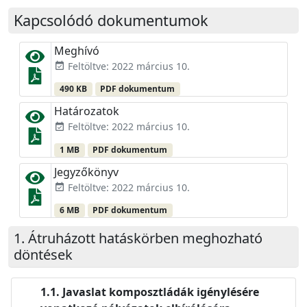
Kapcsolódó dokumentumok
Meghívó
Feltöltve: 2022 március 10.
event_available
490 KB
PDF dokumentum
Határozatok
Feltöltve: 2022 március 10.
event_available
1 MB
PDF dokumentum
Jegyzőkönyv
Feltöltve: 2022 március 10.
event_available
6 MB
PDF dokumentum
Átruházott hatáskörben meghozható
döntések
Javaslat komposztládák igénylésére