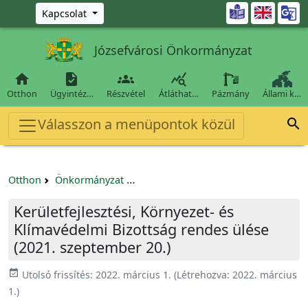
Ugrás a fő tartalomra

Kapcsolat
Józsefvárosi Önkormányzat




Otthon
Ügyintéz…
Részvétel
Átláthat…
Pázmány
Állami k…
Válasszon a menüpontok közül

Otthon
Önkormányzat
Kerületfejlesztési, Környezet- és Kl
Kerületfejlesztési, Környezet- és
Klímavédelmi Bizottság rendes ülése
(2021. szeptember 20.)
event_available
Utolsó frissítés:
2022. március 1.
(Létrehozva:
2022. március
1.
)