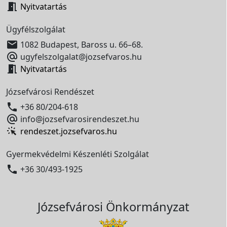

Nyitvatartás
Ügyfélszolgálat

1082 Budapest, Baross u. 66–68.

ugyfelszolgalat@jozsefvaros.hu

Nyitvatartás
Józsefvárosi Rendészet

+36 80/204-618

info@jozsefvarosirendeszet.hu
rendeszet.jozsefvaros.hu
Gyermekvédelmi Készenléti Szolgálat

+36 30/493-1925
Józsefvárosi Önkormányzat