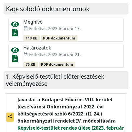
Kapcsolódó dokumentumok
Meghívó
Feltöltve: 2023 február 17.
event_available
110 KB
PDF dokumentum
Határozatok
Feltöltve: 2023 február 21.
event_available
75 KB
PDF dokumentum
Képviselő-testületi előterjesztések
véleményezése
Javaslat a Budapest Főváros VIII. kerület
Józsefvárosi Önkormányzat 2022. évi
költségvetésről szóló 6/2022. (II. 24.)
share
önkormányzati rendelet IV. módosítására
Képviselő-testület rendes ülése (2023. február