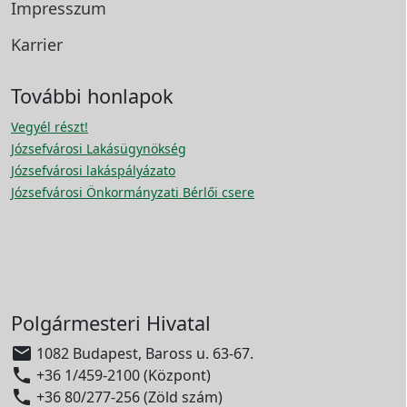
Impresszum
Karrier
További honlapok
Vegyél részt!
Józsefvárosi Lakásügynökség
Józsefvárosi lakáspályázato
Józsefvárosi Önkormányzati Bérlői csere
Polgármesteri Hivatal

1082 Budapest, Baross u. 63-67.

+36 1/459-2100 (Központ)

+36 80/277-256 (Zöld szám)