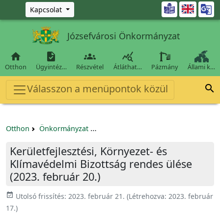
Ugrás a fő tartalomra

Kapcsolat
Józsefvárosi Önkormányzat




Otthon
Ügyintéz…
Részvétel
Átláthat…
Pázmány
Állami k…
Válasszon a menüpontok közül

Otthon
Önkormányzat
Kerületfejlesztési, Környezet- és Kl
Kerületfejlesztési, Környezet- és
Klímavédelmi Bizottság rendes ülése
(2023. február 20.)
event_available
Utolsó frissítés:
2023. február 21.
(Létrehozva:
2023. február
17.
)