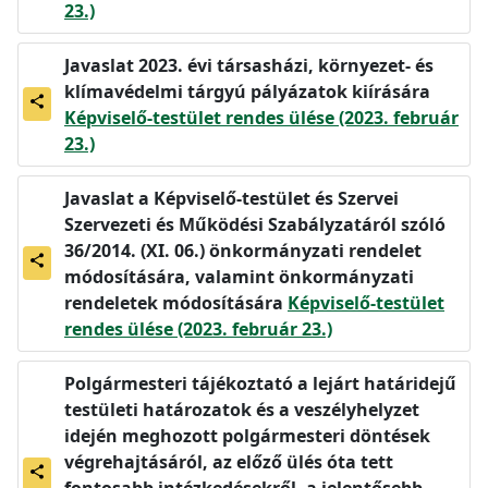
23.)
Javaslat 2023. évi társasházi, környezet- és
klímavédelmi tárgyú pályázatok kiírására
share
Képviselő-testület rendes ülése (2023. február
23.)
Javaslat a Képviselő-testület és Szervei
Szervezeti és Működési Szabályzatáról szóló
36/2014. (XI. 06.) önkormányzati rendelet
share
módosítására, valamint önkormányzati
rendeletek módosítására
Képviselő-testület
rendes ülése (2023. február 23.)
Polgármesteri tájékoztató a lejárt határidejű
testületi határozatok és a veszélyhelyzet
idején meghozott polgármesteri döntések
végrehajtásáról, az előző ülés óta tett
share
fontosabb intézkedésekről, a jelentősebb