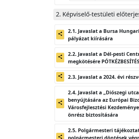
Képviselő-testületi előter
Javaslat a Bursa Hungar
share
pályázat kiírására
Javaslat a Dél-pesti Ce
share
megkötésére PÓTKÉZBESÍTÉ
Javaslat a 2024. évi rés
share
Javaslat a „Diószegi utc
benyújtására az Európai Bizo
share
Városfejlesztési Kezdeménye
önrész biztosítására
Polgármesteri tájékoztat
polgármesteri döntések végre
share