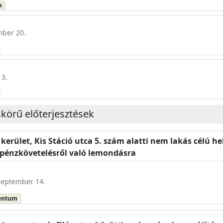
m
mber 20.
 3.
skörű előterjesztések
 kerület, Kis Stáció utca 5. szám alatti nem lakás célú h
énzkövetelésről való lemondásra
szeptember 14.
entum