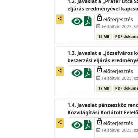
Javaslat a „Práter utca 
eljárás eredményével kapcs
lock_open
előterjesztés
share
Feltöltve: 2023. 
event_available
15 MB
PDF dokum
Javaslat a „Józsefváros 
beszerzési eljárás eredmény
lock_open
előterjesztés
share
Feltöltve: 2023. 
event_available
17 MB
PDF dokum
Javaslat pénzeszköz ren
Közvilágítási Korlátolt Fele
lock_open
előterjesztés
share
Feltöltve: 2023. 
event_available