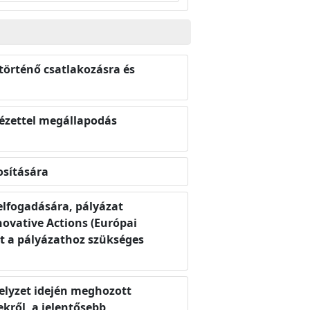
történő csatlakozásra és
tézettel megállapodás
osítására
 elfogadására, pályázat
novative Actions (Európai
nt a pályázathoz szükséges
helyzet idején meghozott
kről, a jelentősebb