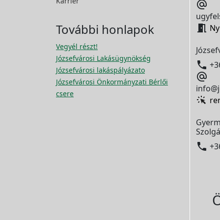
Karrier

ugyfel
További honlapok

Ny
Vegyél részt!
József
Józsefvárosi Lakásügynökség

+3
Józsefvárosi lakáspályázato

Józsefvárosi Önkormányzati Bérlői
info@j
csere
re
Gyerm
Szolgá

+3
Ö