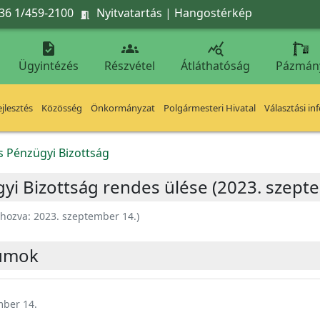
36 1/459-2100
Nyitvatartás
|
Hangostérkép




Ügyintézés
Részvétel
Átláthatóság
Pázmán
jlesztés
Közösség
Önkormányzat
Polgármesteri Hivatal
Választási in
s Pénzügyi Bizottság
yi Bizottság rendes ülése (2023. szept
ehozva:
2023. szeptember 14.
)
umok
mber 14.