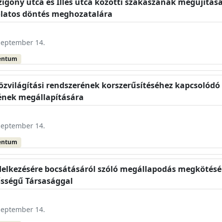
Szigony utca és Illés utca közötti szakaszának megújítása
olatos döntés meghozatalára
szeptember 14.
entum
közvilágítási rendszerének korszerűsítéséhez kapcsolódó
ének megállapítására
szeptember 14.
entum
delkezésére bocsátásáról szóló megállapodás megkötésér
lősségű Társasággal
szeptember 14.