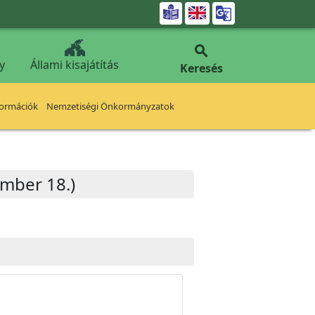


y
Állami kisajátítás
Keresés
formációk
Nemzetiségi Önkormányzatok
ember 18.)