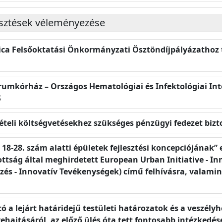
jesztések véleményezése
ica Felsőoktatási Önkormányzati Ösztöndíjpályázathoz 
ntrumkórház – Országos Hematológiai és Infektológiai In
S
zvételi költségvetésekhez szükséges pénzügyi fedezet bizt
a 18-28. szám alatti épületek fejlesztési koncepciójának”
ttság által meghirdetett European Urban Initiative - In
zés - Innovatív Tevékenységek) című felhívásra, valami
ó a lejárt határidejű testületi határozatok és a veszély
hajtásáról, az előző ülés óta tett fontosabb intézkedése