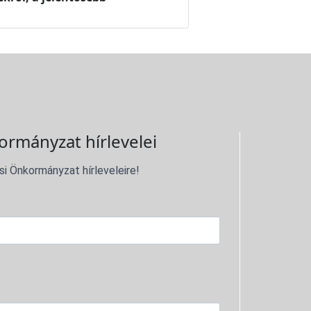
ormányzat hírlevelei
si Önkormányzat hírleveleire!