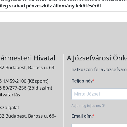
leg szabad pénzeszköz állomány lekötéséről
ármesteri Hivatal
A Józsefvárosi Önk
2 Budapest, Baross u. 63-
Iratkozzon fel a Józsefváro
 1/459-2100 (Központ)
Teljes név
 80/277-256 (Zöld szám)
itvatartás
Adja meg teljes nevét!
szolgálat
2 Budapest, Baross u. 66–
Email cím: