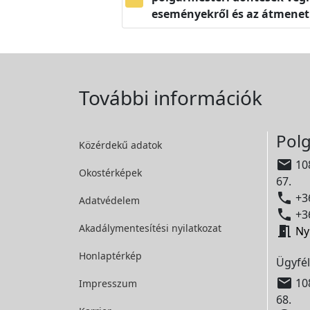
eseményekről és az átmeneti
További információk
Polg
Közérdekű adatok

108
Okostérképek
67.

+36
Adatvédelem

+36
Akadálymentesítési
nyilatkozat

Ny
Honlaptérkép
Ügyfél

108
Impresszum
68.