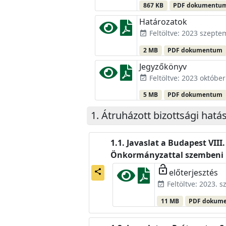
867 KB
PDF dokumentu
Határozatok
Feltöltve: 2023 szepte
event_available
2 MB
PDF dokumentum
Jegyzőkönyv
Feltöltve: 2023 október
event_available
5 MB
PDF dokumentum
Átruházott bizottsági hatá
Javaslat a Budapest VIII.
Önkormányzattal szembeni p
lock_open
előterjesztés
share
Feltöltve: 2023. 
event_available
11 MB
PDF dokum