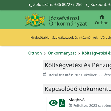
Ugrás a fő tartalomra
Zöld szám: +36 80/277-256
Központ: +



Józsefvárosi
Önkormányzat
Otthon
Hirdetőtábla
Szolgáltatások és intézmények
Városfe
Otthon
Önkormányzat
Költségvetési é
Költségvetési és Pénzüg
event_available
Utolsó frissítés:
2023. október 3.
(Létr
Kapcsolódó dokument
Meghívó
Feltöltve: 2023 szepte
event_available