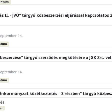
entum
ás II. - JVÖ” tárgyú közbeszerzési eljárással kapcsolatos
szeptember 14.
ntum
 beszerzése” tárgyú szerződés megkötésére a JGK Zrt.-vel
szeptember 14.
ntum
 Önkormányzat közétkeztetés – 3 részben” tárgyú közbes
tés
um