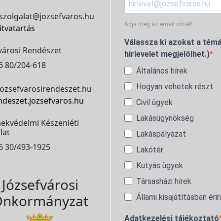
szolgalat@jozsefvaros.hu
Adja meg az email címét!
itvatartás
Válassza ki azokat a témá
városi Rendészet
hírlevelet megjelölhet.)
6 80/204-618
Általános hírek
Hogyan vehetek részt
ozsefvarosirendeszet.hu
ndeszet.jozsefvaros.hu
Civil ügyek
Lakásügynökség
ekvédelmi Készenléti
lat
Lakáspályázat
6 30/493-1925
Lakótér
Kutyás ügyek
Józsefvárosi
Társasházi hírek
nkormányzat
Állami kisajátításban éri
Adatkezelési tájékoztató