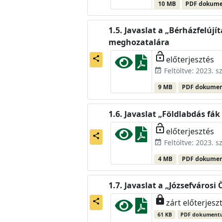
10 MB
PDF dokum
Javaslat a „Bérházfelújít
meghozatalára
lock_open
előterjesztés
share
Feltöltve: 2023. 
event_available
9 MB
PDF dokume
Javaslat „Földlabdás fák
lock_open
előterjesztés
share
Feltöltve: 2023. 
event_available
4 MB
PDF dokume
Javaslat a „Józsefvárosi
lock
share
zárt előterjesz
61 KB
PDF dokument