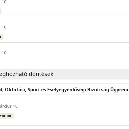
 10.
 10.
m
 10.
meghozható döntések
ivil, Oktatási, Sport és Esélyegyenlőségi Bizottság Ügyre
árcius 10.
mentum