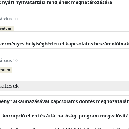
és nyári nyitvatartási rendjének meghatározására
árcius 10.
mentum
dvezményes helyiségbérlettel kapcsolatos beszámolóina
árcius 10.
entum
esztések
rvény” alkalmazásával kapcsolatos döntés meghozatalá
” korrupció elleni és átláthatósági program megvalósít