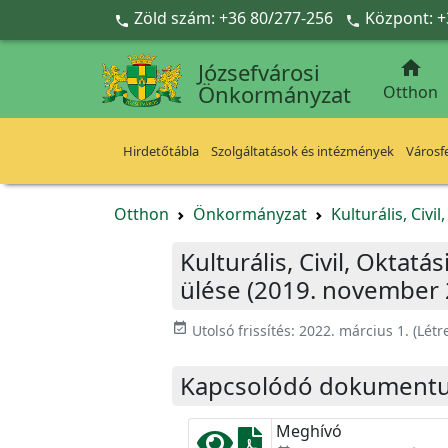
Ugrás a fő tartalomra
Zöld szám: +36 80/277-256
Központ: +



Józsefvárosi
Önkormányzat
Otthon
Hirdetőtábla
Szolgáltatások és intézmények
Városfe
Otthon
Önkormányzat
Kulturális, Civi
Kulturális, Civil, Oktat
ülése (2019. november 
event_available
Utolsó frissítés:
2022. március 1.
(Létr
Kapcsolódó dokument
Meghívó