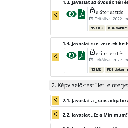
Javaslat az óvodák téli 
lock_open
előterjesztés
share
Feltöltve: 2022. m
event_available
157 KB
PDF doku
Javaslat szervezetek ke
lock_open
előterjesztés
share
Feltöltve: 2022. m
event_available
13 MB
PDF dokum
Képviselő-testületi előterj
Javaslat a „rabszolgatö
share
Javaslat „Ez a Minimum!
share