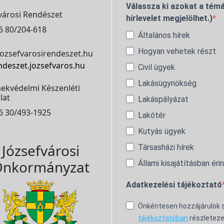
Válassza ki azokat a témá
városi Rendészet
hírlevelet megjelölhet.)
6 80/204-618
Általános hírek
Hogyan vehetek részt
ozsefvarosirendeszet.hu
ndeszet.jozsefvaros.hu
Civil ügyek
Lakásügynökség
ekvédelmi Készenléti
lat
Lakáspályázat
6 30/493-1925
Lakótér
Kutyás ügyek
Józsefvárosi
Társasházi hírek
nkormányzat
Állami kisajátításban éri
Adatkezelési tájékoztató
Önkéntesen hozzájárulok
tájékoztatóban
részleteze