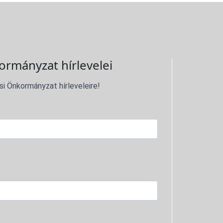
ormányzat hírlevelei
si Önkormányzat hírleveleire!