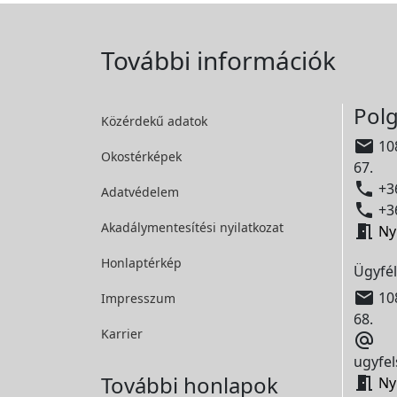
További információk
Polg
Közérdekű adatok

108
Okostérképek
67.

+36
Adatvédelem

+36
Akadálymentesítési
nyilatkozat

Ny
Honlaptérkép
Ügyfél

108
Impresszum
68.
Karrier

ugyfel
További honlapok

Ny