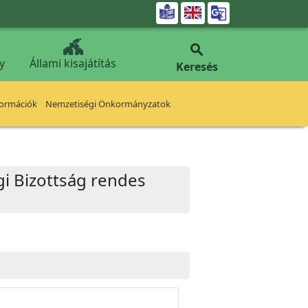


y
Állami kisajátítás
Keresés
formációk
Nemzetiségi Önkormányzatok
égi Bizottság rendes