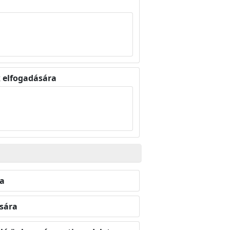
k elfogadására
ra
ására