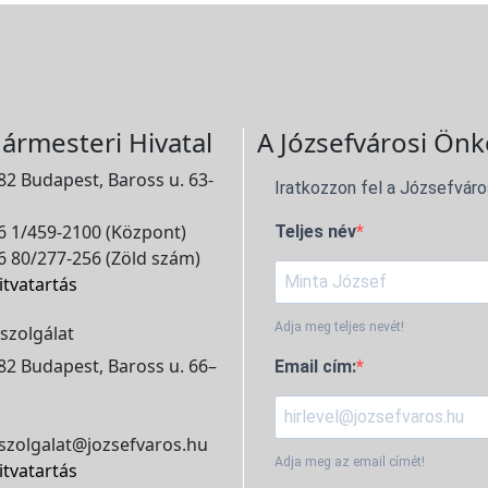
ármesteri Hivatal
A Józsefvárosi Önk
2 Budapest, Baross u. 63-
Iratkozzon fel a Józsefváro
 1/459-2100 (Központ)
Teljes név
 80/277-256 (Zöld szám)
itvatartás
Adja meg teljes nevét!
szolgálat
2 Budapest, Baross u. 66–
Email cím:
szolgalat@jozsefvaros.hu
Adja meg az email címét!
itvatartás