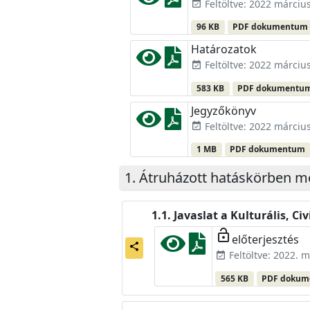
Feltöltve: 2022 március
event_available
96 KB
PDF dokumentum
Határozatok
Feltöltve: 2022 március
event_available
583 KB
PDF dokumentu
Jegyzőkönyv
Feltöltve: 2022 március
event_available
1 MB
PDF dokumentum
Átruházott hatáskörben 
Javaslat a Kulturális, C
lock_open
előterjesztés
share
Feltöltve: 2022. m
event_available
565 KB
PDF doku