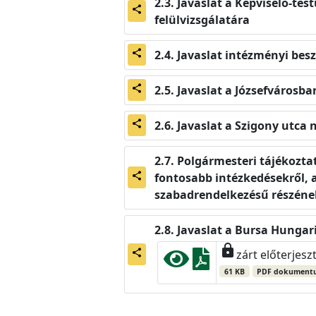
Javaslat a Képviselő-tes
share
felülvizsgálatára
Javaslat intézményi bes
share
Javaslat a Józsefvárosb
share
Javaslat a Szigony utca 
share
Polgármesteri tájékoztató
fontosabb intézkedésekről,
share
szabadrendelkezésű részének
Javaslat a Bursa Hungari
lock
share
zárt előterjesz
61 KB
PDF dokument