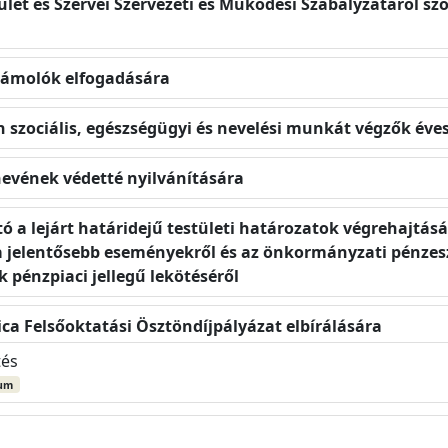
tület és Szervei Szervezeti és Működési Szabályzatáról s
zámolók elfogadására
an szociális, egészségügyi és nevelési munkát végzők év
nevének védetté nyilvánítására
 a lejárt határidejű testületi határozatok végrehajtásár
 a jelentősebb eseményekről és az önkormányzati pénze
 pénzpiaci jellegű lekötéséről
ca Felsőoktatási Ösztöndíjpályázat elbírálására
tés
um