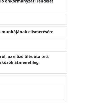
zóló önkormányzati rendelet
es munkájának elismerésére
ól, az előző ülés óta tett
szközök átmenetileg