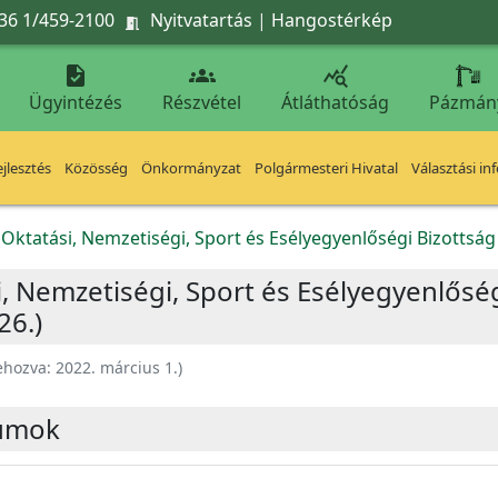
36 1/459-2100
Nyitvatartás
|
Hangostérkép




Ügyintézés
Részvétel
Átláthatóság
Pázmán
jlesztés
Közösség
Önkormányzat
Polgármesteri Hivatal
Választási in
l, Oktatási, Nemzetiségi, Sport és Esélyegyenlőségi Bizottság
ási, Nemzetiségi, Sport és Esélyegyenlős
26.)
ehozva:
2022. március 1.
)
umok