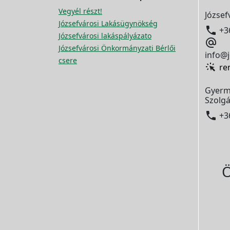
Vegyél részt!
József
Józsefvárosi Lakásügynökség

+3
Józsefvárosi lakáspályázato

Józsefvárosi Önkormányzati Bérlői
info@j
csere
re
Gyerm
Szolgá

+3
Ö