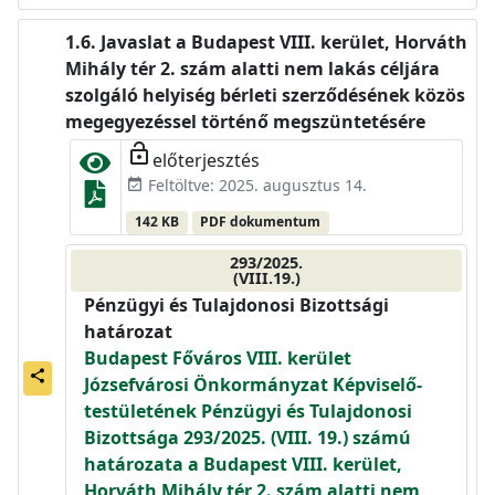
Javaslat a Budapest VIII. kerület, Horváth
Mihály tér 2. szám alatti nem lakás céljára
szolgáló helyiség bérleti szerződésének közös
megegyezéssel történő megszüntetésére
lock_open
előterjesztés
Feltöltve: 2025. augusztus 14.
event_available
142 KB
PDF dokumentum
293/2025.
(VIII.19.)
Pénzügyi és Tulajdonosi Bizottsági
határozat
Budapest Főváros VIII. kerület
share
Józsefvárosi Önkormányzat Képviselő-
testületének Pénzügyi és Tulajdonosi
Bizottsága 293/2025. (VIII. 19.) számú
határozata a Budapest VIII. kerület,
Horváth Mihály tér 2. szám alatti nem