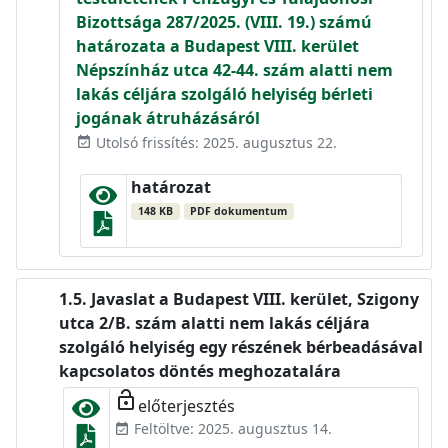
Bizottsága 287/2025. (VIII. 19.) számú
határozata a Budapest VIII. kerület
Népszínház utca 42-44. szám alatti nem
lakás céljára szolgáló helyiség bérleti
jogának átruházásáról
Utolsó frissítés: 2025. augusztus 22.
event_available
határozat
148 KB
PDF dokumentum
Javaslat a Budapest VIII. kerület, Szigony
utca 2/B. szám alatti nem lakás céljára
szolgáló helyiség egy részének bérbeadásával
kapcsolatos döntés meghozatalára
lock_open
előterjesztés
Feltöltve: 2025. augusztus 14.
event_available