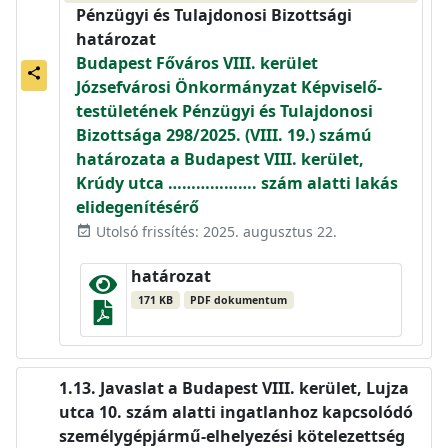
Pénzügyi és Tulajdonosi Bizottsági
határozat
Budapest Főváros VIII. kerület
share
Józsefvárosi Önkormányzat Képviselő-
testületének Pénzügyi és Tulajdonosi
Bizottsága 298/2025. (VIII. 19.) számú
határozata a Budapest VIII. kerület,
Krúdy utca ………………. szám alatti lakás
elidegenítésérő
Utolsó frissítés: 2025. augusztus 22.
event_available
határozat
171 KB
PDF dokumentum
Javaslat a Budapest VIII. kerület, Lujza
utca 10. szám alatti ingatlanhoz kapcsolódó
személygépjármű-elhelyezési kötelezettség