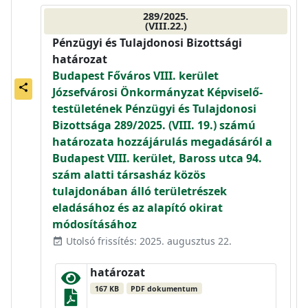
289/2025.
(VIII.22.)
Pénzügyi és Tulajdonosi Bizottsági
határozat
Budapest Főváros VIII. kerület
share
Józsefvárosi Önkormányzat Képviselő-
testületének Pénzügyi és Tulajdonosi
Bizottsága 289/2025. (VIII. 19.) számú
határozata hozzájárulás megadásáról a
Budapest VIII. kerület, Baross utca 94.
szám alatti társasház közös
tulajdonában álló területrészek
eladásához és az alapító okirat
módosításához
Utolsó frissítés: 2025. augusztus 22.
event_available
határozat
167 KB
PDF dokumentum