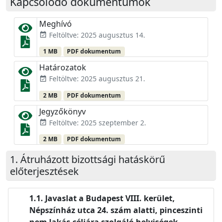
Kapcsolódó dokumentumok
Meghívó
Feltöltve: 2025 augusztus 14.
event_available
1 MB
PDF dokumentum
Határozatok
Feltöltve: 2025 augusztus 21.
event_available
2 MB
PDF dokumentum
Jegyzőkönyv
Feltöltve: 2025 szeptember 2.
event_available
2 MB
PDF dokumentum
Átruházott bizottsági hatáskörű
előterjesztések
Javaslat a Budapest VIII. kerület,
Népszínház utca 24. szám alatti, pinceszinti