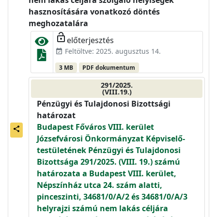
nem lakás céljára szolgáló helyiségek
hasznosítására vonatkozó döntés
meghozatalára
lock_open
előterjesztés
Feltöltve: 2025. augusztus 14.
event_available
3 MB
PDF dokumentum
291/2025.
(VIII.19.)
Pénzügyi és Tulajdonosi Bizottsági
határozat
Budapest Főváros VIII. kerület
share
Józsefvárosi Önkormányzat Képviselő-
testületének Pénzügyi és Tulajdonosi
Bizottsága 291/2025. (VIII. 19.) számú
határozata a Budapest VIII. kerület,
Népszínház utca 24. szám alatti,
pinceszinti, 34681/0/A/2 és 34681/0/A/3
helyrajzi számú nem lakás céljára