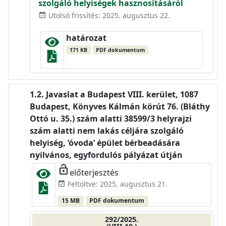
szolgáló helyiségek hasznosításáról
Utolsó frissítés: 2025. augusztus 22.
event_available
határozat
171 KB
PDF dokumentum
Javaslat a Budapest VIII. kerület, 1087
Budapest, Könyves Kálmán körút 76. (Bláthy
Ottó u. 35.) szám alatti 38599/3 helyrajzi
szám alatti nem lakás céljára szolgáló
helyiség, ’óvoda’ épület bérbeadására
nyilvános, egyfordulós pályázat útján
lock_open
előterjesztés
Feltöltve: 2025. augusztus 21.
event_available
15 MB
PDF dokumentum
292/2025.