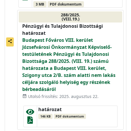
3 MB
PDF dokumentum
288/2025.
(VIII.19.)
Pénzügyi és Tulajdonosi Bizottsági
határozat
Budapest Főváros VIII. kerület
share
Józsefvárosi Önkormányzat Képviselő-
testületének Pénzügyi és Tulajdonosi
Bizottsága 288/2025. (VIII. 19.) számú
határozata a Budapest VIII. kerület,
Szigony utca 2/B. szám alatti nem lakás
céljára szolgáló helyiség egy részének
bérbeadásáról
Utolsó frissítés: 2025. augusztus 22.
event_available
határozat
146 KB
PDF dokumentum