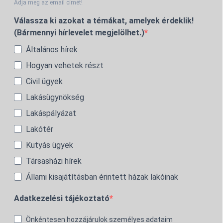
Adja meg az email címét!
Válassza ki azokat a témákat, amelyek érdeklik!
(Bármennyi hírlevelet megjelölhet.)
Általános hírek
Hogyan vehetek részt
Civil ügyek
Lakásügynökség
Lakáspályázat
Lakótér
Kutyás ügyek
Társasházi hírek
Állami kisajátításban érintett házak lakóinak
Adatkezelési tájékoztató
Önkéntesen hozzájárulok személyes adataim