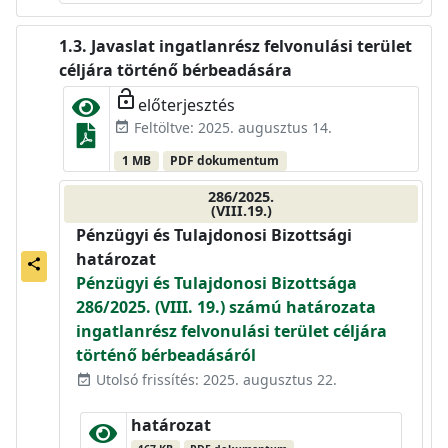
Javaslat ingatlanrész felvonulási terület
céljára történő bérbeadására
lock_open
előterjesztés
Feltöltve: 2025. augusztus 14.
event_available
1 MB
PDF dokumentum
286/2025.
(VIII.19.)
Pénzügyi és Tulajdonosi Bizottsági
határozat
share
Pénzügyi és Tulajdonosi Bizottsága
286/2025. (VIII. 19.) számú határozata
ingatlanrész felvonulási terület céljára
történő bérbeadásáról
Utolsó frissítés: 2025. augusztus 22.
event_available
határozat