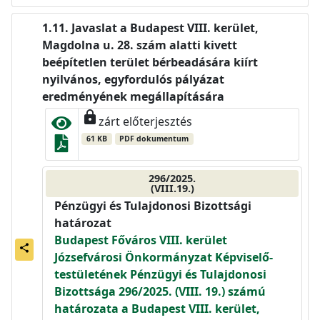
Javaslat a Budapest VIII. kerület,
Magdolna u. 28. szám alatti kivett
beépítetlen terület bérbeadására kiírt
nyilvános, egyfordulós pályázat
eredményének megállapítására
lock
zárt előterjesztés
61 KB
PDF dokumentum
296/2025.
(VIII.19.)
Pénzügyi és Tulajdonosi Bizottsági
határozat
Budapest Főváros VIII. kerület
share
Józsefvárosi Önkormányzat Képviselő-
testületének Pénzügyi és Tulajdonosi
Bizottsága 296/2025. (VIII. 19.) számú
határozata a Budapest VIII. kerület,