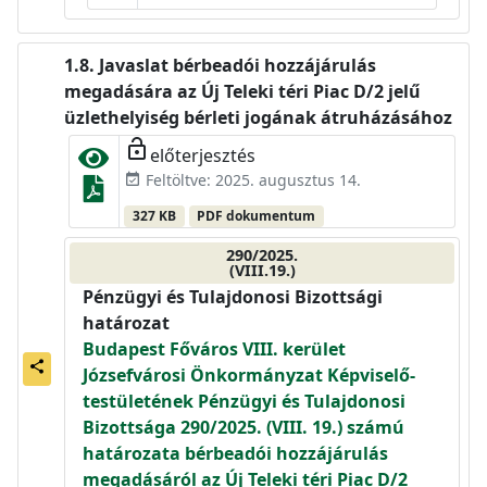
Javaslat bérbeadói hozzájárulás
megadására az Új Teleki téri Piac D/2 jelű
üzlethelyiség bérleti jogának átruházásához
lock_open
előterjesztés
Feltöltve: 2025. augusztus 14.
event_available
327 KB
PDF dokumentum
290/2025.
(VIII.19.)
Pénzügyi és Tulajdonosi Bizottsági
határozat
Budapest Főváros VIII. kerület
share
Józsefvárosi Önkormányzat Képviselő-
testületének Pénzügyi és Tulajdonosi
Bizottsága 290/2025. (VIII. 19.) számú
határozata bérbeadói hozzájárulás
megadásáról az Új Teleki téri Piac D/2