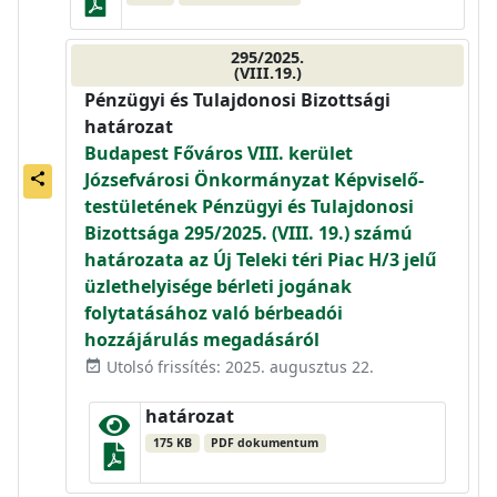
295/2025.
(VIII.19.)
Pénzügyi és Tulajdonosi Bizottsági
határozat
Budapest Főváros VIII. kerület
Józsefvárosi Önkormányzat Képviselő-
share
testületének Pénzügyi és Tulajdonosi
Bizottsága 295/2025. (VIII. 19.) számú
határozata az Új Teleki téri Piac H/3 jelű
üzlethelyisége bérleti jogának
folytatásához való bérbeadói
hozzájárulás megadásáról
Utolsó frissítés: 2025. augusztus 22.
event_available
határozat
175 KB
PDF dokumentum