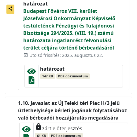
határozat
share
Budapest Főváros VIII. kerület
Józsefvárosi Önkormányzat Képviselő-
testületének Pénzügyi és Tulajdonosi
Bizottsága 294/2025. (VIII. 19.) számú
határozata ingatlanrész felvonulási
terület céljára történő bérbeadásáról
Utolsó frissítés: 2025. augusztus 22.
event_available
határozat
147 KB
PDF dokumentum
Javaslat az Új Teleki téri Piac H/3 jelű
üzlethelyisége bérleti jogának folytatásához
való bérbeadói hozzájárulás megadására
lock
zárt előterjesztés
61 KB
PDF dokumentum