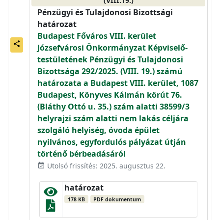
(VIII.19.)
Pénzügyi és Tulajdonosi Bizottsági
határozat
Budapest Főváros VIII. kerület
share
Józsefvárosi Önkormányzat Képviselő-
testületének Pénzügyi és Tulajdonosi
Bizottsága 292/2025. (VIII. 19.) számú
határozata a Budapest VIII. kerület, 1087
Budapest, Könyves Kálmán körút 76.
(Bláthy Ottó u. 35.) szám alatti 38599/3
helyrajzi szám alatti nem lakás céljára
szolgáló helyiség, óvoda épület
nyilvános, egyfordulós pályázat útján
történő bérbeadásáról
Utolsó frissítés: 2025. augusztus 22.
event_available
határozat
178 KB
PDF dokumentum