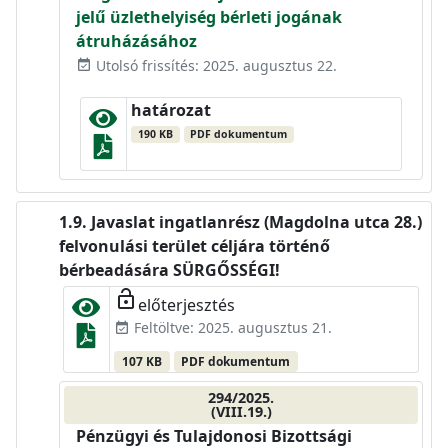
jelű üzlethelyiség bérleti jogának
átruházásához
Utolsó frissítés: 2025. augusztus 22.
event_available
határozat
190 KB
PDF dokumentum
Javaslat ingatlanrész (Magdolna utca 28.)
felvonulási terület céljára történő
bérbeadására SÜRGŐSSÉGI!
lock_open
előterjesztés
Feltöltve: 2025. augusztus 21.
event_available
107 KB
PDF dokumentum
294/2025.
(VIII.19.)
Pénzügyi és Tulajdonosi Bizottsági