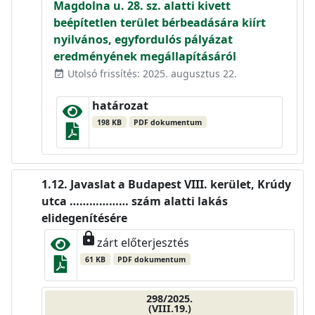
Magdolna u. 28. sz. alatti kivett
beépítetlen terület bérbeadására kiírt
nyilvános, egyfordulós pályázat
eredményének megállapításáról
Utolsó frissítés: 2025. augusztus 22.
event_available
határozat
198 KB
PDF dokumentum
Javaslat a Budapest VIII. kerület, Krúdy
utca ……………… szám alatti lakás
elidegenítésére
lock
zárt előterjesztés
61 KB
PDF dokumentum
298/2025.
(VIII.19.)