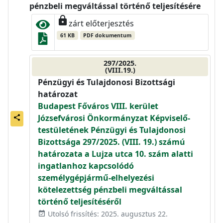
pénzbeli megváltással történő teljesítésére
lock
zárt előterjesztés
61 KB
PDF dokumentum
297/2025.
(VIII.19.)
Pénzügyi és Tulajdonosi Bizottsági
határozat
Budapest Főváros VIII. kerület
Józsefvárosi Önkormányzat Képviselő-
share
testületének Pénzügyi és Tulajdonosi
Bizottsága 297/2025. (VIII. 19.) számú
határozata a Lujza utca 10. szám alatti
ingatlanhoz kapcsolódó
személygépjármű-elhelyezési
kötelezettség pénzbeli megváltással
történő teljesítéséről
Utolsó frissítés: 2025. augusztus 22.
event_available