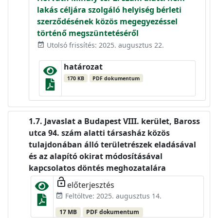
lakás céljára szolgáló helyiség bérleti
szerződésének közös megegyezéssel
történő megszüntetéséről
Utolsó frissítés: 2025. augusztus 22.
event_available
határozat
170 KB
PDF dokumentum
Javaslat a Budapest VIII. kerület, Baross
utca 94. szám alatti társasház közös
tulajdonában álló területrészek eladásával
és az alapító okirat módosításával
kapcsolatos döntés meghozatalára
lock_open
előterjesztés
Feltöltve: 2025. augusztus 14.
event_available
17 MB
PDF dokumentum