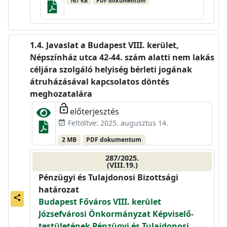
167 KB
PDF dokumentum
Javaslat a Budapest VIII. kerület,
Népszínház utca 42-44. szám alatti nem lakás
céljára szolgáló helyiség bérleti jogának
átruházásával kapcsolatos döntés
meghozatalára
lock_open
előterjesztés
Feltöltve: 2025. augusztus 14.
event_available
2 MB
PDF dokumentum
287/2025.
(VIII.19.)
Pénzügyi és Tulajdonosi Bizottsági
határozat
share
Budapest Főváros VIII. kerület
Józsefvárosi Önkormányzat Képviselő-
testületének Pénzügyi és Tulajdonosi