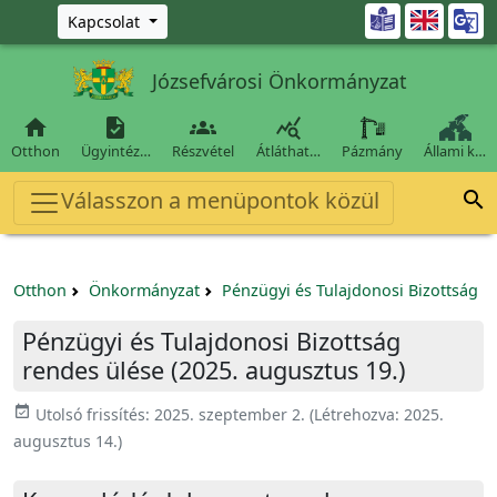
Ugrás a fő tartalomra

Kapcsolat
Józsefvárosi Önkormányzat




Otthon
Ügyintéz…
Részvétel
Átláthat…
Pázmány
Állami k…
Válasszon a menüpontok közül

Otthon
Önkormányzat
Pénzügyi és Tulajdonosi Bizottság
Pénzügyi és Tulajdonosi Bizottság
rendes ülése (2025. augusztus 19.)
event_available
Utolsó frissítés:
2025. szeptember 2.
(Létrehozva:
2025.
augusztus 14.
)