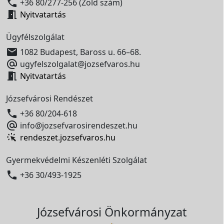

+36 80/277-256 (Zöld szám)

Nyitvatartás
Ügyfélszolgálat

1082 Budapest, Baross u. 66–68.

ugyfelszolgalat@jozsefvaros.hu

Nyitvatartás
Józsefvárosi Rendészet

+36 80/204-618

info@jozsefvarosirendeszet.hu
rendeszet.jozsefvaros.hu
Gyermekvédelmi Készenléti Szolgálat

+36 30/493-1925
Józsefvárosi Önkormányzat