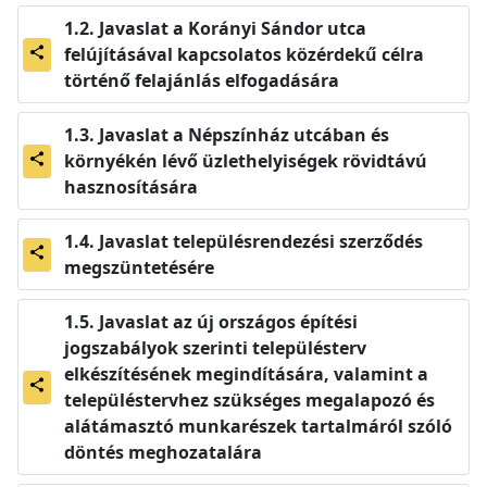
Javaslat a Korányi Sándor utca
felújításával kapcsolatos közérdekű célra
share
történő felajánlás elfogadására
Javaslat a Népszínház utcában és
környékén lévő üzlethelyiségek rövidtávú
share
hasznosítására
Javaslat településrendezési szerződés
share
megszüntetésére
Javaslat az új országos építési
jogszabályok szerinti településterv
elkészítésének megindítására, valamint a
share
településtervhez szükséges megalapozó és
alátámasztó munkarészek tartalmáról szóló
döntés meghozatalára