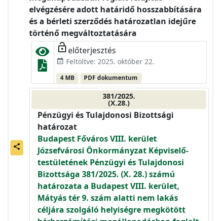
elvégzésére adott határidő hosszabbítására
és a bérleti szerződés határozatlan idejűre
történő megváltoztatására
lock_open
előterjesztés
Feltöltve: 2025. október 22.
event_available
4 MB
PDF dokumentum
381/2025.
(X.28.)
Pénzügyi és Tulajdonosi Bizottsági
határozat
Budapest Főváros VIII. kerület
share
Józsefvárosi Önkormányzat Képviselő-
testületének Pénzügyi és Tulajdonosi
Bizottsága 381/2025. (X. 28.) számú
határozata a Budapest VIII. kerület,
Mátyás tér 9. szám alatti nem lakás
céljára szolgáló helyiségre megkötött