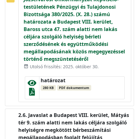
testületének Pénzügyi és Tulajdonosi
Bizottsága 380/2025. (X. 28.) számú
határozata a Budapest VIII. kerület,
Baross utca 47. szám alatti nem lakás
céljára szolgáló helyiség bérleti
szerződésének és együttműködési
megállapodásának közös megegyezéssel
történő megszüntetéséről
Utolsó frissítés: 2025. október 30.
event_available
határozat
280 KB
PDF dokumentum
Javaslat a Budapest VIII. kerület, Mátyás
tér 9. szám alatti nem lakás céljára szolgáló
helyiségre megkötött bérbeszámítási
megállapodásban foglalt felújítás