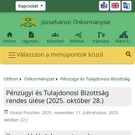
Ugrás a fő tartalomra

Kapcsolat
Józsefvárosi Önkormányzat




Otthon
Ügyintéz…
Részvétel
Átláthat…
Pázmány
Állami k…
Válasszon a menüpontok közül

Otthon
Önkormányzat
Pénzügyi és Tulajdonosi Bizottság
Pénzügyi és Tulajdonosi Bizottság
rendes ülése (2025. október 28.)
event_available
Utolsó frissítés:
2025. november 11.
(Létrehozva:
2025.
október 22.
)