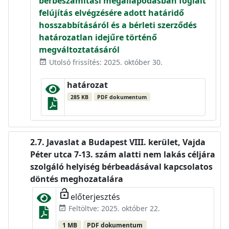
bérbeszámítási megállapodásban foglalt
felújítás elvégzésére adott határidő
hosszabbításáról és a bérleti szerződés
határozatlan idejűre történő
megváltoztatásáról
Utolsó frissítés: 2025. október 30.
event_available
határozat
285 KB
PDF dokumentum
Javaslat a Budapest VIII. kerület, Vajda
Péter utca 7-13. szám alatti nem lakás céljára
szolgáló helyiség bérbeadásával kapcsolatos
döntés meghozatalára
lock_open
előterjesztés
Feltöltve: 2025. október 22.
event_available
1 MB
PDF dokumentum