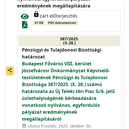
eredményének megállapítására
lock
zárt előterjesztés
61 KB
PDF dokumentum
387/2025.
(X.28.)
Pénzügyi és Tulajdonosi Bizottsági
határozat
Budapest Főváros VIII. kerület
Józsefvárosi Önkormányzat Képviselő-
share
testületének Pénzügyi és Tulajdonosi
Bizottsága 387/2025. (X. 28.) számú
határozata az Új Teleki téri Piac G/6. jelű
üzlethelyiségének bérbeadására
vonatkozó nyilvános, egyfordulós
pályázat eredményének
megállapításáról
Utolsó frissítés: 2025. október 30.
event_available