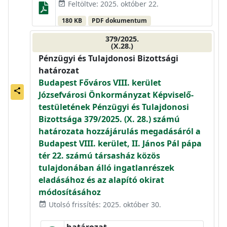
Feltöltve: 2025. október 22.
event_available
180 KB
PDF dokumentum
379/2025.
(X.28.)
Pénzügyi és Tulajdonosi Bizottsági
határozat
Budapest Főváros VIII. kerület
share
Józsefvárosi Önkormányzat Képviselő-
testületének Pénzügyi és Tulajdonosi
Bizottsága 379/2025. (X. 28.) számú
határozata hozzájárulás megadásáról a
Budapest VIII. kerület, II. János Pál pápa
tér 22. számú társasház közös
tulajdonában álló ingatlanrészek
eladásához és az alapító okirat
módosításához
Utolsó frissítés: 2025. október 30.
event_available