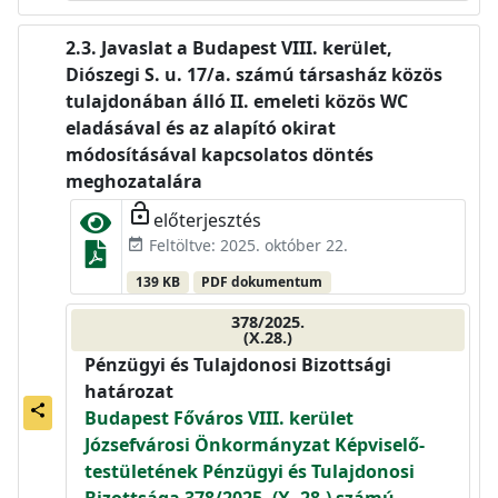
Javaslat a Budapest VIII. kerület,
Diószegi S. u. 17/a. számú társasház közös
tulajdonában álló II. emeleti közös WC
eladásával és az alapító okirat
módosításával kapcsolatos döntés
meghozatalára
lock_open
előterjesztés
Feltöltve: 2025. október 22.
event_available
139 KB
PDF dokumentum
378/2025.
(X.28.)
Pénzügyi és Tulajdonosi Bizottsági
határozat
share
Budapest Főváros VIII. kerület
Józsefvárosi Önkormányzat Képviselő-
testületének Pénzügyi és Tulajdonosi