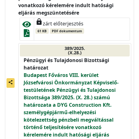
vonatkozó kérelemére indult hatósági
eljárás megszüntetésére
lock
zárt előterjesztés
61 KB
PDF dokumentum
389/2025.
(X.28.)
Pénzügyi és Tulajdonosi Bizottsági
határozat
Budapest Főváros VIII. kerület
Józsefvárosi Önkormányzat Képviselő-
share
testületének Pénzügyi és Tulajdonosi
Bizottsága 389/2025. (X. 28.) számú
határozata a DYG Construction Kft.
személygépjármű-elhelyezési
kötelezettség pénzbeli megváltással
történő teljesítésére vonatkozó
kérelemére indult hatósági eljárás