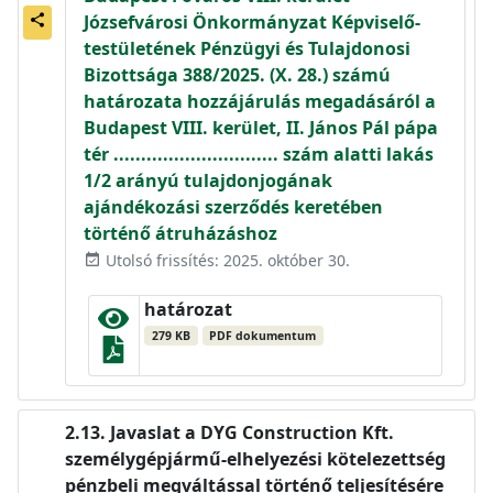
Józsefvárosi Önkormányzat Képviselő-
share
testületének Pénzügyi és Tulajdonosi
Bizottsága 388/2025. (X. 28.) számú
határozata hozzájárulás megadásáról a
Budapest VIII. kerület, II. János Pál pápa
tér .............................. szám alatti lakás
1/2 arányú tulajdonjogának
ajándékozási szerződés keretében
történő átruházáshoz
Utolsó frissítés: 2025. október 30.
event_available
határozat
279 KB
PDF dokumentum
Javaslat a DYG Construction Kft.
személygépjármű-elhelyezési kötelezettség
pénzbeli megváltással történő teljesítésére