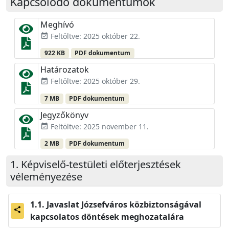
Kapcsolódó dokumentumok
Meghívó
Feltöltve: 2025 október 22.
event_available
922 KB
PDF dokumentum
Határozatok
Feltöltve: 2025 október 29.
event_available
7 MB
PDF dokumentum
Jegyzőkönyv
Feltöltve: 2025 november 11.
event_available
2 MB
PDF dokumentum
Képviselő-testületi előterjesztések
véleményezése
Javaslat Józsefváros közbiztonságával
share
kapcsolatos döntések meghozatalára