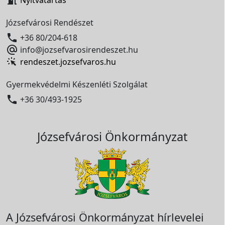

Nyitvatartás
Józsefvárosi Rendészet

+36 80/204-618

info@jozsefvarosirendeszet.hu
rendeszet.jozsefvaros.hu
Gyermekvédelmi Készenléti Szolgálat

+36 30/493-1925
Józsefvárosi Önkormányzat
A Józsefvárosi Önkormányzat hírlevelei