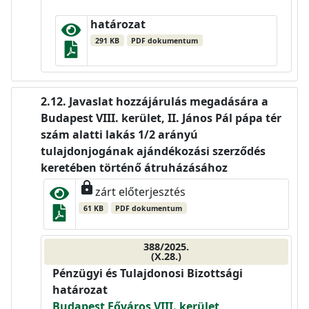
határozat
291 KB
PDF dokumentum
Javaslat hozzájárulás megadására a
Budapest VIII. kerület, II. János Pál pápa tér
szám alatti lakás 1/2 arányú
tulajdonjogának ajándékozási szerződés
keretében történő átruházásához
lock
zárt előterjesztés
61 KB
PDF dokumentum
388/2025.
(X.28.)
Pénzügyi és Tulajdonosi Bizottsági
határozat
Budapest Főváros VIII. kerület