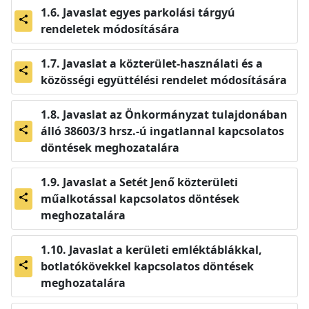
Javaslat egyes parkolási tárgyú
share
rendeletek módosítására
Javaslat a közterület-használati és a
share
közösségi együttélési rendelet módosítására
Javaslat az Önkormányzat tulajdonában
álló 38603/3 hrsz.-ú ingatlannal kapcsolatos
share
döntések meghozatalára
Javaslat a Setét Jenő közterületi
műalkotással kapcsolatos döntések
share
meghozatalára
Javaslat a kerületi emléktáblákkal,
botlatókövekkel kapcsolatos döntések
share
meghozatalára