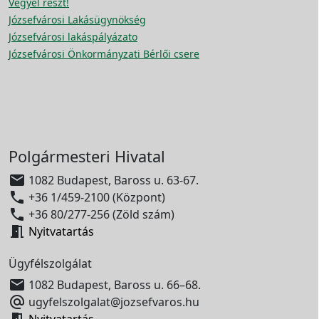
Vegyél részt!
Józsefvárosi Lakásügynökség
Józsefvárosi lakáspályázato
Józsefvárosi Önkormányzati Bérlői csere
Polgármesteri Hivatal

1082 Budapest, Baross u. 63-67.

+36 1/459-2100 (Központ)

+36 80/277-256 (Zöld szám)

Nyitvatartás
Ügyfélszolgálat

1082 Budapest, Baross u. 66–68.

ugyfelszolgalat@jozsefvaros.hu