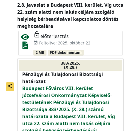
Javaslat a Budapest VIII. kerület, Víg utca
22. szám alatti nem lakás céljára szolgáló
helyiség bérbeadásával kapcsolatos döntés
meghozatalára
lock_open
előterjesztés
Feltöltve: 2025. október 22.
event_available
2 MB
PDF dokumentum
383/2025.
(X.28.)
Pénzügyi és Tulajdonosi Bizottsági
határozat
share
Budapest Főváros VIII. kerület
Józsefvárosi Önkormányzat Képviselő-
testületének Pénzügyi és Tulajdonosi
Bizottsága 383/2025. (X. 28.) számú
határozata a Budapest VIII. kerület, Víg
utca 22. szám alatti nem lakás céljára
szolgáló helyiség bérbeadásáról