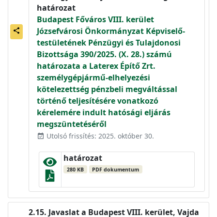
határozat
Budapest Főváros VIII. kerület
Józsefvárosi Önkormányzat Képviselő-
share
testületének Pénzügyi és Tulajdonosi
Bizottsága 390/2025. (X. 28.) számú
határozata a Laterex Építő Zrt.
személygépjármű-elhelyezési
kötelezettség pénzbeli megváltással
történő teljesítésére vonatkozó
kérelemére indult hatósági eljárás
megszüntetéséről
Utolsó frissítés: 2025. október 30.
event_available
határozat
280 KB
PDF dokumentum
Javaslat a Budapest VIII. kerület, Vajda