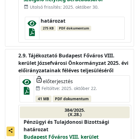
Utolsó frissítés: 2025. október 30.
event_available
határozat
275 KB
PDF dokumentum
Tájékoztató Budapest Főváros VIII.
kerület Józsefvárosi Önkormányzat 2025. évi
előirányzatainak féléves teljesüléséről
lock_open
előterjesztés
Feltöltve: 2025. október 22.
event_available
41 MB
PDF dokumentum
384/2025.
(X.28.)
Pénzügyi és Tulajdonosi Bizottsági
határozat
share
Budapest Főváros VIII. kerület