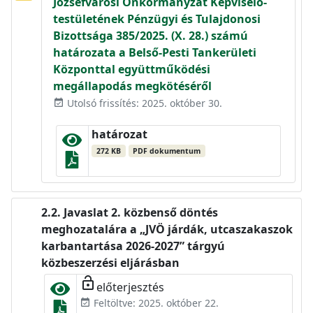
Józsefvárosi Önkormányzat Képviselő-
testületének Pénzügyi és Tulajdonosi
Bizottsága 385/2025. (X. 28.) számú
határozata a Belső-Pesti Tankerületi
Központtal együttműködési
megállapodás megkötéséről
Utolsó frissítés: 2025. október 30.
event_available
határozat
272 KB
PDF dokumentum
Javaslat 2. közbenső döntés
meghozatalára a „JVÖ járdák, utcaszakaszok
karbantartása 2026-2027” tárgyú
közbeszerzési eljárásban
lock_open
előterjesztés
Feltöltve: 2025. október 22.
event_available