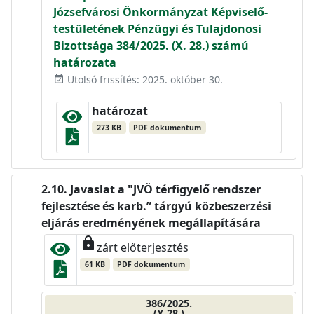
Józsefvárosi Önkormányzat Képviselő-
testületének Pénzügyi és Tulajdonosi
Bizottsága 384/2025. (X. 28.) számú
határozata
Utolsó frissítés: 2025. október 30.
event_available
határozat
273 KB
PDF dokumentum
Javaslat a "JVÖ térfigyelő rendszer
fejlesztése és karb.” tárgyú közbeszerzési
eljárás eredményének megállapítására
lock
zárt előterjesztés
61 KB
PDF dokumentum
386/2025.
(X.28.)