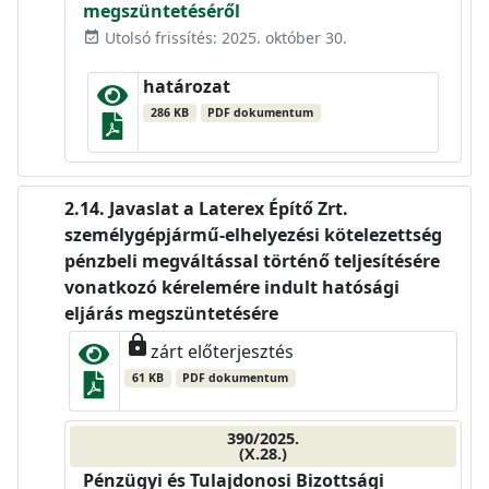
megszüntetéséről
Utolsó frissítés: 2025. október 30.
event_available
határozat
286 KB
PDF dokumentum
Javaslat a Laterex Építő Zrt.
személygépjármű-elhelyezési kötelezettség
pénzbeli megváltással történő teljesítésére
vonatkozó kérelemére indult hatósági
eljárás megszüntetésére
lock
zárt előterjesztés
61 KB
PDF dokumentum
390/2025.
(X.28.)
Pénzügyi és Tulajdonosi Bizottsági