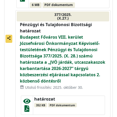
6 MB
PDF dokumentum
377/2025.
(X.27.)
Pénzügyi és Tulajdonosi Bizottsági
határozat
Budapest Főváros VIII. kerület
share
Józsefvárosi Önkormányzat Képviselő-
testületének Pénzügyi és Tulajdonosi
Bizottsága 377/2025. (X. 28.) számú
határozata a „JVÖ járdák, utcaszakaszok
karbantartása 2026-2027” tárgyú
közbeszerzési eljárással kapcsolatos 2.
közbenső döntésről
Utolsó frissítés: 2025. október 30.
event_available
határozat
352 KB
PDF dokumentum