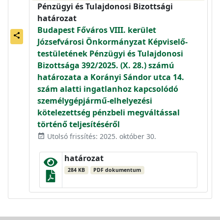
Pénzügyi és Tulajdonosi Bizottsági
határozat
Budapest Főváros VIII. kerület
share
Józsefvárosi Önkormányzat Képviselő-
testületének Pénzügyi és Tulajdonosi
Bizottsága 392/2025. (X. 28.) számú
határozata a Korányi Sándor utca 14.
szám alatti ingatlanhoz kapcsolódó
személygépjármű-elhelyezési
kötelezettség pénzbeli megváltással
történő teljesítéséről
Utolsó frissítés: 2025. október 30.
event_available
határozat
284 KB
PDF dokumentum