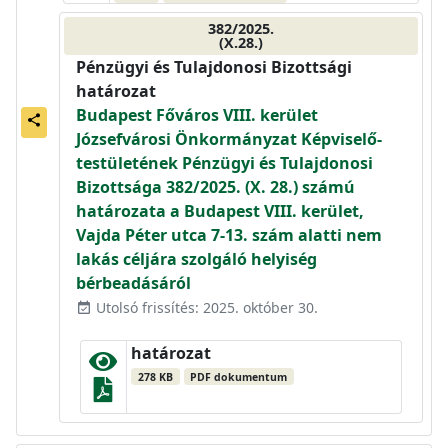
382/2025.
(X.28.)
Pénzügyi és Tulajdonosi Bizottsági
határozat
Budapest Főváros VIII. kerület
share
Józsefvárosi Önkormányzat Képviselő-
testületének Pénzügyi és Tulajdonosi
Bizottsága 382/2025. (X. 28.) számú
határozata a Budapest VIII. kerület,
Vajda Péter utca 7-13. szám alatti nem
lakás céljára szolgáló helyiség
bérbeadásáról
Utolsó frissítés: 2025. október 30.
event_available
határozat
278 KB
PDF dokumentum