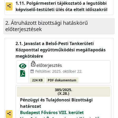
Polgármesteri tájékoztató a legutóbbi
share
képviselő-testületi ülés óta eltelt időszakról
Átruházott bizottsági hatáskörű
előterjesztések
Javaslat a Belső-Pesti Tankerületi
Központtal együttműködési megállapodás
megkötésére
lock_open
előterjesztés
Feltöltve: 2025. október 22.
event_available
224 KB
PDF dokumentum
385/2025.
(X.28.)
Pénzügyi és Tulajdonosi Bizottsági
határozat
Budapest Főváros VIII. kerület
share