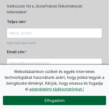
Iratkozzon fel a Józsefvárosi Önkormányzat
hírleveleire!
Teljes név
Adja meg teljes nevét!
Email cím:
Weboldalainkon sütiket és egyéb internetes
Adja meg az email címét!
technológiákat használunk azért, hogy jobbá tegyük a
Válassza ki azokat a témákat, amelyek érdeklik!
böngészési élményt. Kérjük, hogy olvassa és fogadja
(Bármennyi hírlevelet megjelölhet.)
el
adatvédelmi tájékoztatónkat.!

Általános hírek
Elfogadom
Hogyan vehetek részt