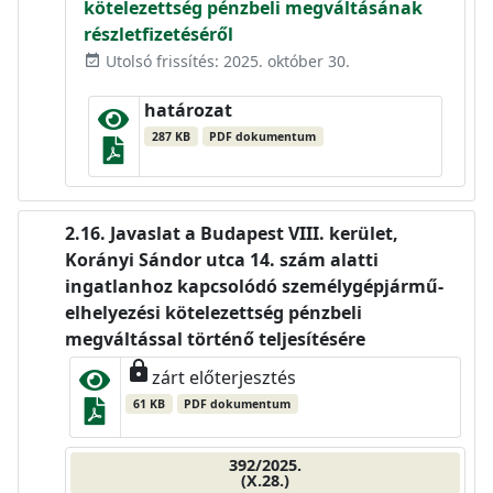
kötelezettség pénzbeli megváltásának
részletfizetéséről
Utolsó frissítés: 2025. október 30.
event_available
határozat
287 KB
PDF dokumentum
Javaslat a Budapest VIII. kerület,
Korányi Sándor utca 14. szám alatti
ingatlanhoz kapcsolódó személygépjármű-
elhelyezési kötelezettség pénzbeli
megváltással történő teljesítésére
lock
zárt előterjesztés
61 KB
PDF dokumentum
392/2025.
(X.28.)