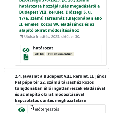
Bizottsága 378/2025. (X. 28.) számú
határozata hozzájárulás megadásáról a
Budapest VIII. kerület, Diószegi S. u.
17/a. számú társasház tulajdonában álló
II. emeleti közös WC eladásához és az
alapító okirat módosításához
Utolsó frissítés: 2025. október 30.
event_available
határozat
285 KB
PDF dokumentum
Javaslat a Budapest VIII. kerület, II. János
Pál pápa tér 22. számú társasház közös
tulajdonában álló ingatlanrészek eladásával
és az alapító okirat módosításával
kapcsolatos döntés meghozatalára
lock_open
előterjesztés