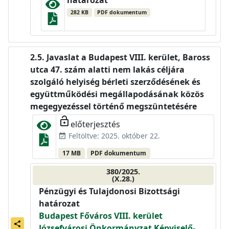
határozat
282 KB
PDF dokumentum
Javaslat a Budapest VIII. kerület, Baross
utca 47. szám alatti nem lakás céljára
szolgáló helyiség bérleti szerződésének és
együttműködési megállapodásának közös
megegyezéssel történő megszüntetésére
lock_open
előterjesztés
Feltöltve: 2025. október 22.
event_available
17 MB
PDF dokumentum
380/2025.
(X.28.)
Pénzügyi és Tulajdonosi Bizottsági
határozat
Budapest Főváros VIII. kerület
share
Józsefvárosi Önkormányzat Képviselő-