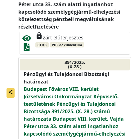
Péter utca 33. szám alatti ingatlanhoz
kapcsolódó személygépjármű-elhelyezési
kötelezettség pénzbeli megváltásának
részletfizetésére
lock
zárt előterjesztés
61 KB
PDF dokumentum
391/2025.
(X.28.)
Pénzügyi és Tulajdonosi Bizottsági
határozat
Budapest Főváros VIII. kerület
share
Józsefvárosi Önkormányzat Képviselő-
testületének Pénzügyi és Tulajdonosi
Bizottsága 391/2025. (X. 28.) számú
határozata Budapest VIII. kerület, Vajda
Péter utca 33. szám alatti ingatlanhoz
kapcsolódó személygépjármű-elhelyezési