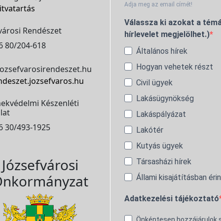
Adja meg az email címét!
itvatartás
Válassza ki azokat a témá
városi Rendészet
hírlevelet megjelölhet.)
6 80/204-618
Általános hírek
Hogyan vehetek részt
ozsefvarosirendeszet.hu
ndeszet.jozsefvaros.hu
Civil ügyek
Lakásügynökség
ekvédelmi Készenléti
lat
Lakáspályázat
6 30/493-1925
Lakótér
Kutyás ügyek
Józsefvárosi
Társasházi hírek
nkormányzat
Állami kisajátításban éri
Adatkezelési tájékoztató
Önkéntesen hozzájárulok