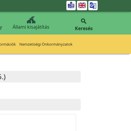


y
Állami kisajátítás
Keresés
formációk
Nemzetiségi Önkormányzatok
.)