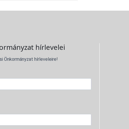
ormányzat hírlevelei
si Önkormányzat hírleveleire!