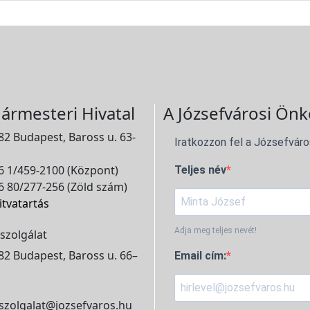
ármesteri Hivatal
A Józsefvárosi Önk
2 Budapest, Baross u. 63-
Iratkozzon fel a Józsefváro
 1/459-2100 (Központ)
Teljes név
 80/277-256 (Zöld szám)
itvatartás
Adja meg teljes nevét!
szolgálat
2 Budapest, Baross u. 66–
Email cím:
szolgalat@jozsefvaros.hu