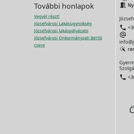
További honlapok

Ny
Vegyél részt!
József
Józsefvárosi Lakásügynökség

+3
Józsefvárosi lakáspályázato

Józsefvárosi Önkormányzati Bérlői
info@j
csere
re
Gyerm
Szolgá

+3
Ö