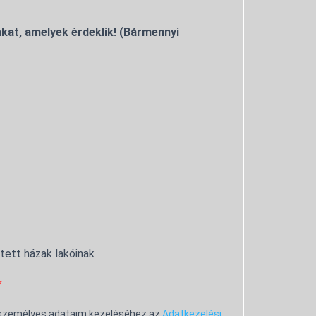
kat, amelyek érdeklik! (Bármennyi
ntett házak lakóinak
 személyes adataim kezeléséhez az
Adatkezelési