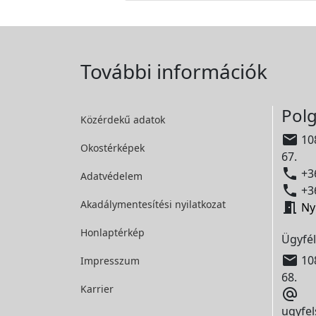
További információk
Polg
Közérdekű adatok

108
Okostérképek
67.

+36
Adatvédelem

+36
Akadálymentesítési
nyilatkozat

Ny
Honlaptérkép
Ügyfél

108
Impresszum
68.
Karrier

ugyfel