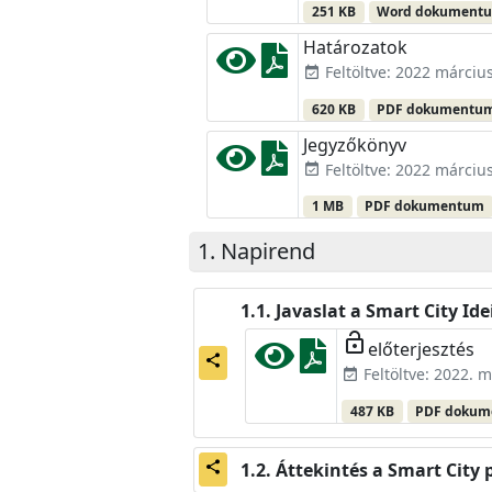
251 KB
Word dokument
Határozatok
Feltöltve: 2022 március
event_available
620 KB
PDF dokumentu
Jegyzőkönyv
Feltöltve: 2022 március
event_available
1 MB
PDF dokumentum
Napirend
Javaslat a Smart City Id
lock_open
előterjesztés
share
Feltöltve: 2022. m
event_available
487 KB
PDF doku
Áttekintés a Smart Cit
share