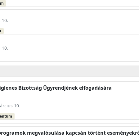
um
 10.
m
 10.
eiglenes Bizottság Ügyrendjének elfogadására
árcius 10.
mentum
y programok megvalósulása kapcsán történt eseményekr