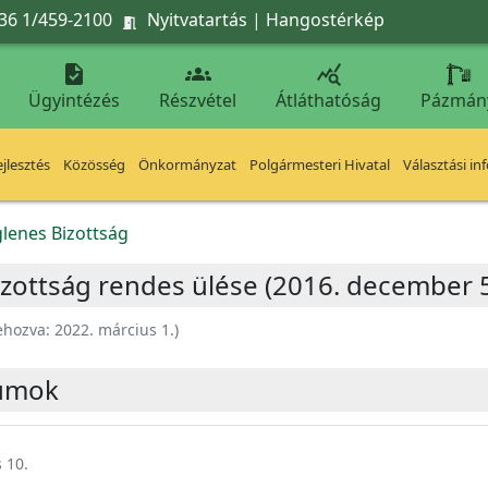
36 1/459-2100
Nyitvatartás
|
Hangostérkép




Ügyintézés
Részvétel
Átláthatóság
Pázmán
jlesztés
Közösség
Önkormányzat
Polgármesteri Hivatal
Választási in
glenes Bizottság
izottság rendes ülése (2016. december 5
ehozva:
2022. március 1.
)
umok
 10.