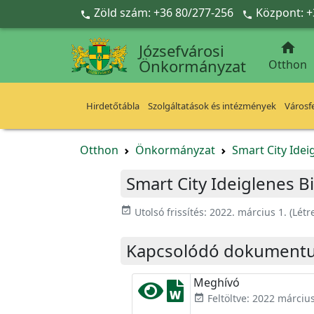
Ugrás a fő tartalomra
Zöld szám: +36 80/277-256
Központ: +



Józsefvárosi
Önkormányzat
Otthon
Hirdetőtábla
Szolgáltatások és intézmények
Városfe
Otthon
Önkormányzat
Smart City Idei
Smart City Ideiglenes B
event_available
Utolsó frissítés:
2022. március 1.
(Létr
Kapcsolódó dokument
Meghívó
Feltöltve: 2022 március
event_available