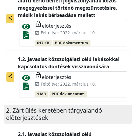
alatti bérlő bérleti jogviszonyának közös
megegyezéssel történő megszüntetésire,
másik lakás bérbeadása mellett
share
lock_open
előterjesztés
Feltöltve: 2022. március 10.
event_available
617 KB
PDF dokumentum
Javaslat közszolgálati célú lakásokkal
kapcsolatos döntések visszavonására
lock_open
előterjesztés
share
Feltöltve: 2022. március 10.
event_available
1 MB
PDF dokumentum
Zárt ülés keretében tárgyalandó
előterjesztések
Javaslat közszolgálati célú