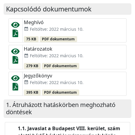
Kapcsolódó dokumentumok
Meghívó
Feltöltve: 2022 március 10.
event_available
75 KB
PDF dokumentum
Határozatok
Feltöltve: 2022 március 10.
event_available
279 KB
PDF dokumentum
Jegyzőkönyv
Feltöltve: 2022 március 10.
event_available
395 KB
PDF dokumentum
Átruházott hatáskörben meghozható
döntések
Javaslat a Budapest VIII. kerület, szám