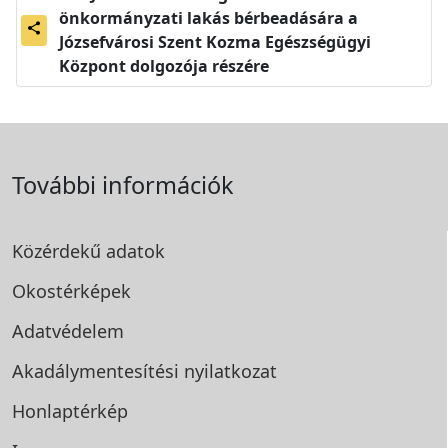
önkormányzati lakás bérbeadására a
share
Józsefvárosi Szent Kozma Egészségügyi
Központ dolgozója részére
További információk
Közérdekű adatok
Okostérképek
Adatvédelem
Akadálymentesítési
nyilatkozat
Honlaptérkép