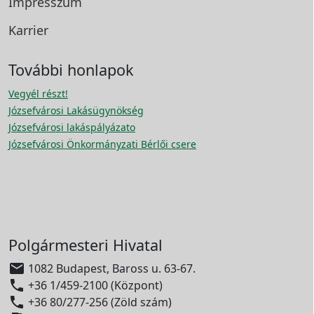
Impresszum
Karrier
További honlapok
Vegyél részt!
Józsefvárosi Lakásügynökség
Józsefvárosi lakáspályázato
Józsefvárosi Önkormányzati Bérlői csere
Polgármesteri Hivatal

1082 Budapest, Baross u. 63-67.

+36 1/459-2100 (Központ)

+36 80/277-256 (Zöld szám)