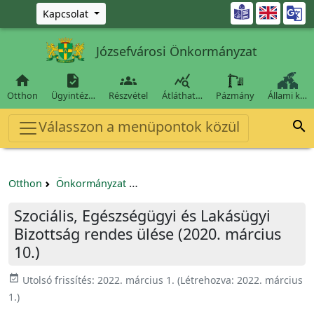
Ugrás a fő tartalomra

Kapcsolat
Józsefvárosi Önkormányzat




Otthon
Ügyintéz…
Részvétel
Átláthat…
Pázmány
Állami k…
Válasszon a menüpontok közül

Otthon
Önkormányzat
Szociális, Egészségügyi és Lakásügyi
Szociális, Egészségügyi és Lakásügyi
Bizottság rendes ülése (2020. március
10.)
event_available
Utolsó frissítés:
2022. március 1.
(Létrehozva:
2022. március
1.
)