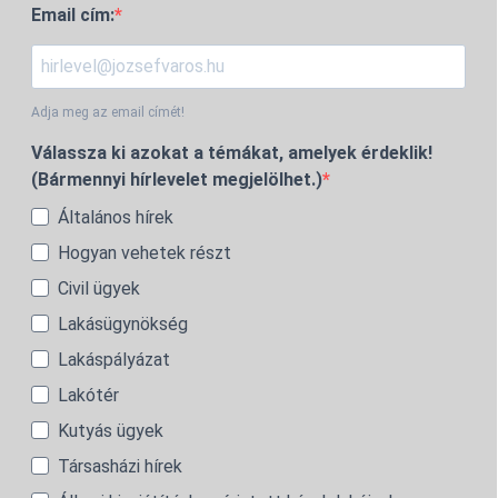
Email cím:
Adja meg az email címét!
Válassza ki azokat a témákat, amelyek érdeklik!
(Bármennyi hírlevelet megjelölhet.)
Általános hírek
Hogyan vehetek részt
Civil ügyek
Lakásügynökség
Lakáspályázat
Lakótér
Kutyás ügyek
Társasházi hírek