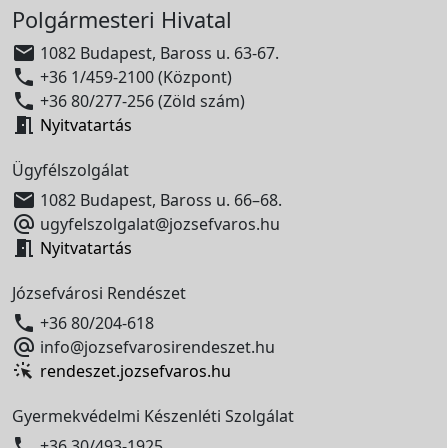
Polgármesteri Hivatal

1082 Budapest, Baross u. 63-67.

+36 1/459-2100 (Központ)

+36 80/277-256 (Zöld szám)

Nyitvatartás
Ügyfélszolgálat

1082 Budapest, Baross u. 66–68.

ugyfelszolgalat@jozsefvaros.hu

Nyitvatartás
Józsefvárosi Rendészet

+36 80/204-618

info@jozsefvarosirendeszet.hu
rendeszet.jozsefvaros.hu
Gyermekvédelmi Készenléti Szolgálat

+36 30/493-1925