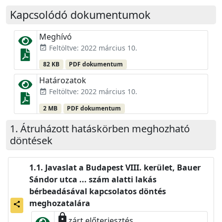
Kapcsolódó dokumentumok
Meghívó
Feltöltve: 2022 március 10.
event_available
82 KB
PDF dokumentum
Határozatok
Feltöltve: 2022 március 10.
event_available
2 MB
PDF dokumentum
Átruházott hatáskörben meghozható
döntések
Javaslat a Budapest VIII. kerület, Bauer
Sándor utca ... szám alatti lakás
bérbeadásával kapcsolatos döntés
meghozatalára
share
lock
zárt előterjesztés