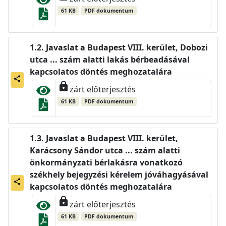
61 KB
PDF dokumentum
Javaslat a Budapest VIII. kerület, Dobozi
utca ... szám alatti lakás bérbeadásával
kapcsolatos döntés meghozatalára
share
lock
zárt előterjesztés
61 KB
PDF dokumentum
Javaslat a Budapest VIII. kerület,
Karácsony Sándor utca ... szám alatti
önkormányzati bérlakásra vonatkozó
székhely bejegyzési kérelem jóváhagyásával
share
kapcsolatos döntés meghozatalára
lock
zárt előterjesztés
61 KB
PDF dokumentum