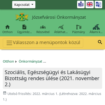
Ugrás a fő tartalomra

Kapcsolat
Józsefvárosi Önkormányzat




Otthon
Ügyintéz…
Részvétel
Átláthat…
Pázmány
Állami k…
Válasszon a menüpontok közül

Otthon
Önkormányzat
Szociális, Egészségügyi és Lakásügyi
Szociális, Egészségügyi és Lakásügyi
Bizottság rendes ülése (2021. november
2.)
event_available
Utolsó frissítés:
2022. március 1.
(Létrehozva:
2022. március
1.
)