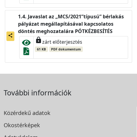
Javaslat az „MCS/2021”típusú” bérlakás
pályázat megállapításával kapcsolatos
döntés meghozatalára PÓTKÉZBESÍTÉS
share
lock
zárt előterjesztés
61 KB
PDF dokumentum
További információk
Közérdekű adatok
Okostérképek