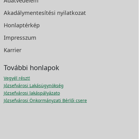
Adatvédelem
Akadálymentesítési
nyilatkozat
Honlaptérkép
Impresszum
Karrier
További honlapok
Vegyél részt!
Józsefvárosi Lakásügynökség
Józsefvárosi lakáspályázato
Józsefvárosi Önkormányzati Bérlői csere