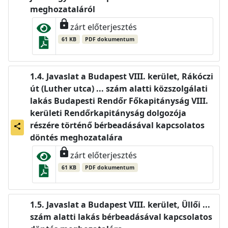
meghozataláról
lock
zárt előterjesztés
61 KB
PDF dokumentum
Javaslat a Budapest VIII. kerület, Rákóczi
út (Luther utca) ... szám alatti közszolgálati
lakás Budapesti Rendőr Főkapitányság VIII.
kerületi Rendőrkapitányság dolgozója
részére történő bérbeadásával kapcsolatos
share
döntés meghozatalára
lock
zárt előterjesztés
61 KB
PDF dokumentum
Javaslat a Budapest VIII. kerület, Üllői ...
szám alatti lakás bérbeadásával kapcsolatos