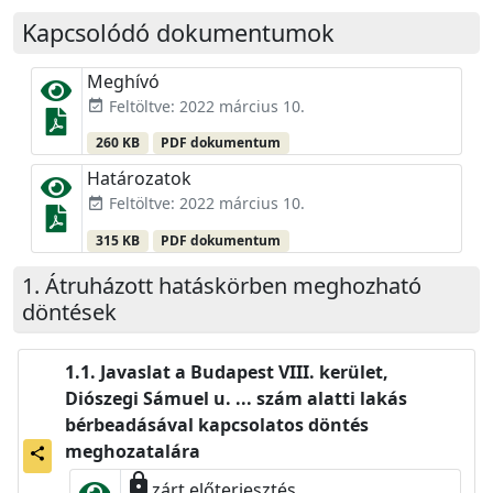
Kapcsolódó dokumentumok
Meghívó
Feltöltve: 2022 március 10.
event_available
260 KB
PDF dokumentum
Határozatok
Feltöltve: 2022 március 10.
event_available
315 KB
PDF dokumentum
Átruházott hatáskörben meghozható
döntések
Javaslat a Budapest VIII. kerület,
Diószegi Sámuel u. ... szám alatti lakás
bérbeadásával kapcsolatos döntés
meghozatalára
share
lock
zárt előterjesztés