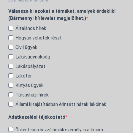
Adja meg az email címét!
Válassza ki azokat a témákat, amelyek érdeklik!
(Bármennyi hírlevelet megjelölhet.)
Általános hírek
Hogyan vehetek részt
Civil ügyek
Lakásügynökség
Lakáspályázat
Lakótér
Kutyás ügyek
Társasházi hírek
Állami kisajátításban érintett házak lakóinak
Adatkezelési tájékoztató
Önkéntesen hozzájárulok személyes adataim