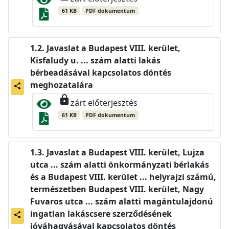
61 KB
PDF dokumentum
Javaslat a Budapest VIII. kerület,
Kisfaludy u. ... szám alatti lakás
bérbeadásával kapcsolatos döntés
meghozatalára
share
lock
zárt előterjesztés
61 KB
PDF dokumentum
Javaslat a Budapest VIII. kerület, Lujza
utca ... szám alatti önkormányzati bérlakás
és a Budapest VIII. kerület ... helyrajzi számú,
természetben Budapest VIII. kerület, Nagy
Fuvaros utca ... szám alatti magántulajdonú
ingatlan lakáscsere szerződésének
share
jóváhagyásával kapcsolatos döntés