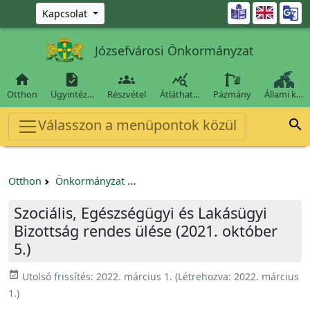
Ugrás a fő tartalomra

Kapcsolat
Józsefvárosi Önkormányzat




Otthon
Ügyintéz…
Részvétel
Átláthat…
Pázmány
Állami k…
Válasszon a menüpontok közül

Otthon
Önkormányzat
Szociális, Egészségügyi és Lakásügyi
Szociális, Egészségügyi és Lakásügyi
Bizottság rendes ülése (2021. október
5.)
event_available
Utolsó frissítés:
2022. március 1.
(Létrehozva:
2022. március
1.
)