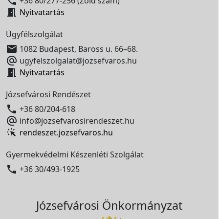

+36 80/277-256 (Zöld szám)

Nyitvatartás
Ügyfélszolgálat

1082 Budapest, Baross u. 66–68.

ugyfelszolgalat@jozsefvaros.hu

Nyitvatartás
Józsefvárosi Rendészet

+36 80/204-618

info@jozsefvarosirendeszet.hu
rendeszet.jozsefvaros.hu
Gyermekvédelmi Készenléti Szolgálat

+36 30/493-1925
Józsefvárosi Önkormányzat