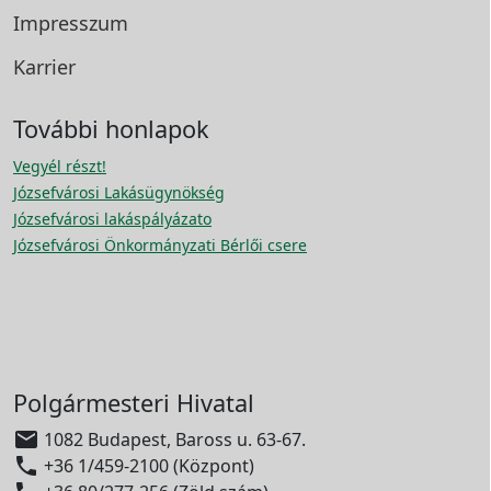
Impresszum
Karrier
További honlapok
Vegyél részt!
Józsefvárosi Lakásügynökség
Józsefvárosi lakáspályázato
Józsefvárosi Önkormányzati Bérlői csere
Polgármesteri Hivatal

1082 Budapest, Baross u. 63-67.

+36 1/459-2100 (Központ)