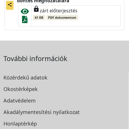
döntés meghozatalára
share
lock
zárt előterjesztés
61 KB
PDF dokumentum
További információk
Közérdekű adatok
Okostérképek
Adatvédelem
Akadálymentesítési
nyilatkozat
Honlaptérkép