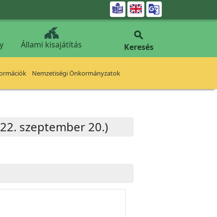


y
Állami kisajátítás
Keresés
formációk
Nemzetiségi Önkormányzatok
022. szeptember 20.)