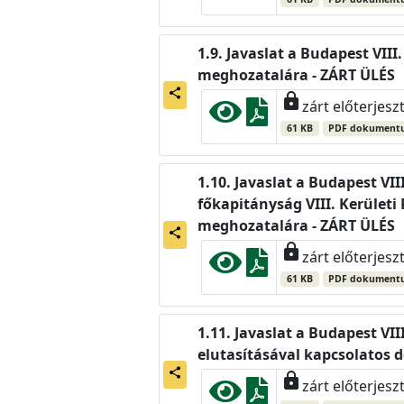
Javaslat a Budapest VIII
meghozatalára - ZÁRT ÜLÉS
share
lock
zárt előterjesz
61 KB
PDF dokument
Javaslat a Budapest VII
főkapitányság VIII. Kerület
meghozatalára - ZÁRT ÜLÉS
share
lock
zárt előterjesz
61 KB
PDF dokument
Javaslat a Budapest VII
elutasításával kapcsolatos 
share
lock
zárt előterjesz