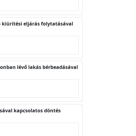
 kiürítési eljárás folytatásával
ajdonban lévő lakás bérbeadásával
dásával kapcsolatos döntés