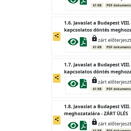
61 KB
PDF dokument
Javaslat a Budapest VIII.
kapcsolatos döntés meghoza
share
lock
zárt előterjesz
61 KB
PDF dokument
Javaslat a Budapest VIII
kapcsolatos döntés meghoza
share
lock
zárt előterjesz
61 KB
PDF dokument
Javaslat a Budapest VIII
meghozatalára - ZÁRT ÜLÉS
share
lock
zárt előterjesz
61 KB
PDF dokument