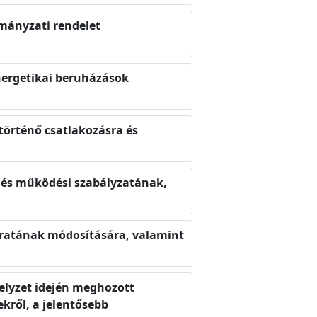
mányzati rendelet
energetikai beruházások
történő csatlakozásra és
i és működési szabályzatának,
okiratának módosítására, valamint
helyzet idején meghozott
kről, a jelentősebb