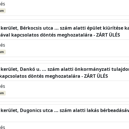
tés
um
 kerület, Bérkocsis utca ... szám alatti épület kiürítése k
nyával kapcsolatos döntés meghozatalára - ZÁRT ÜLÉS
tés
um
. kerület, Dankó u. ... szám alatti önkormányzati tulaj
 kapcsolatos döntés meghozatalára - ZÁRT ÜLÉS
tés
um
. kerület, Dugonics utca ... szám alatti lakás bérbeadás
tés