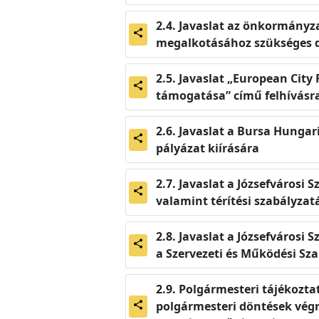
Javaslat az önkormányza
share
megalkotásához szükséges 
Javaslat „European City 
share
támogatása” című felhívásr
Javaslat a Bursa Hungar
share
pályázat kiírására
Javaslat a Józsefvárosi
share
valamint térítési szabályza
Javaslat a Józsefvárosi 
share
a Szervezeti és Működési S
Polgármesteri tájékoztat
polgármesteri döntések végre
share