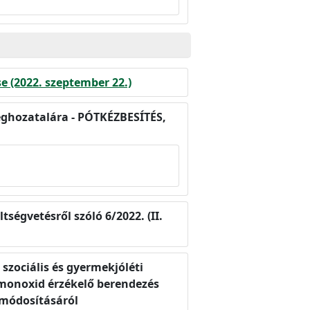
se (2022. szeptember 22.)
meghozatalára - PÓTKÉZBESÍTÉS,
ségvetésről szóló 6/2022. (II.
szociális és gyermekjóléti
énmonoxid érzékelő berendezés
t módosításáról