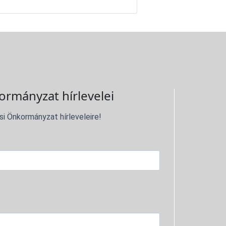
ormányzat hírlevelei
si Önkormányzat hírleveleire!