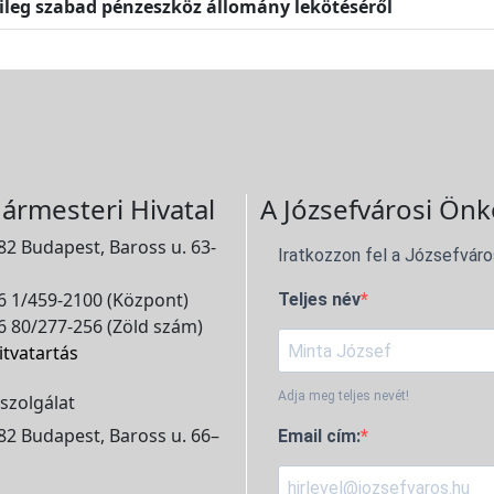
leg szabad pénzeszköz állomány lekötéséről
ármesteri Hivatal
A Józsefvárosi Önk
2 Budapest, Baross u. 63-
Iratkozzon fel a Józsefváro
 1/459-2100 (Központ)
Teljes név
 80/277-256 (Zöld szám)
itvatartás
Adja meg teljes nevét!
szolgálat
2 Budapest, Baross u. 66–
Email cím: