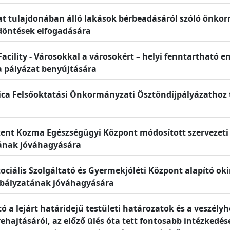
t tulajdonában álló lakások bérbeadásáról szóló önkor
döntések elfogadására
Facility - Városokkal a városokért – helyi fenntartható 
a pályázat benyújtására
ica Felsőoktatási Önkormányzati Ösztöndíjpályázathoz 
 Szent Kozma Egészségügyi Központ módosított szervezet
tának jóváhagyására
Szociális Szolgáltató és Gyermekjóléti Központ alapító 
zabályzatának jóváhagyására
ó a lejárt határidejű testületi határozatok és a veszély
hajtásáról, az előző ülés óta tett fontosabb intézkedése