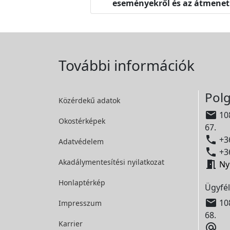
eseményekről és az átmeneti
További információk
Polg
Közérdekű adatok

108
Okostérképek
67.

+36
Adatvédelem

+36
Akadálymentesítési
nyilatkozat

Ny
Honlaptérkép
Ügyfél

108
Impresszum
68.
Karrier
