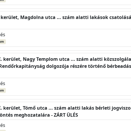
. kerület, Magdolna utca ... szám alatti lakások csatolá
tés
um
I. kerület, Nagy Templom utca ... szám alatti közszolgál
i Rendőrkapitányság dolgozója részére történő bérbeadá
tés
um
I. kerület, Tömő utca ... szám alatti lakás bérleti jogv
döntés meghozatalára - ZÁRT ÜLÉS
tés