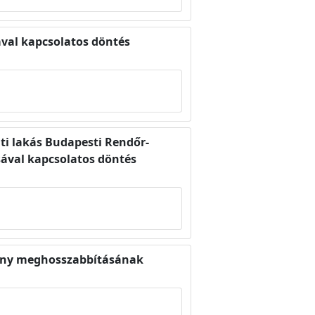
sával kapcsolatos döntés
ati lakás Budapesti Rendőr-
sával kapcsolatos döntés
iszony meghosszabbításának