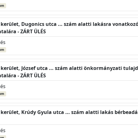
um
 kerület, Dugonics utca ... szám alatti lakásra vonatkozó
talára - ZÁRT ÜLÉS
tés
um
. kerület, József utca ... szám alatti önkormányzati tul
talára - ZÁRT ÜLÉS
tés
um
. kerület, Krúdy Gyula utca ... szám alatti lakás bérbea
tés
um