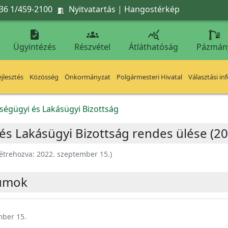
36 1/459-2100
Nyitvatartás
|
Hangostérkép




Ügyintézés
Részvétel
Átláthatóság
Pázmán
jlesztés
Közösség
Önkormányzat
Polgármesteri Hivatal
Választási in
zségügyi és Lakásügyi Bizottság
 és Lakásügyi Bizottság rendes ülése (2
étrehozva:
2022. szeptember 15.
)
umok
mber 15.