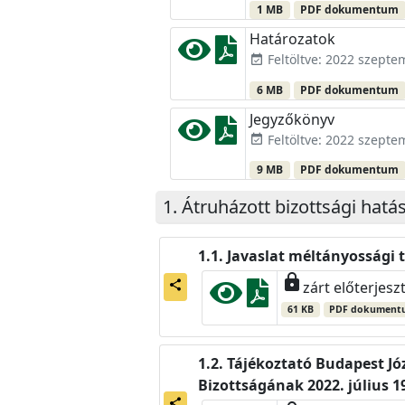
1 MB
PDF dokumentum
Határozatok
Feltöltve: 2022 szepte
event_available
6 MB
PDF dokumentum
Jegyzőkönyv
Feltöltve: 2022 szepte
event_available
9 MB
PDF dokumentum
Átruházott bizottsági hatá
Javaslat méltányossági 
lock
share
zárt előterjesz
61 KB
PDF dokument
Tájékoztató Budapest Jó
Bizottságának 2022. július 1
share