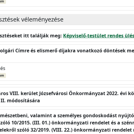
um
jesztések véleményezése
esztéseket itt találják meg:
Képviselő-testület rendes ülé
zpolgári Címre és elismerő díjakra vonatkozó döntések 
tés
um
os VIII. kerület Józsefvárosi Önkormányzat 2022. évi költ
 II. módosítására
ermészetbeni, valamint a személyes gondoskodást nyújtó 
 szóló 10/2015. (III. 01.) önkormányzati rendelet és a sz
elekről szóló 32/2019. (VIII. 22.) önkormányzati rendele