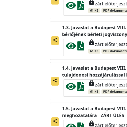
lock
zárt előterjesz
61 KB
PDF dokument
Javaslat a Budapest VIII.
bérlőjének bérleti jogviszo
share
lock
zárt előterjesz
61 KB
PDF dokument
Javaslat a Budapest VIII
tulajdonosi hozzájárulással
share
lock
zárt előterjesz
61 KB
PDF dokument
Javaslat a Budapest VIII
meghozatalára - ZÁRT ÜLÉS
share
lock
zárt előterjesz