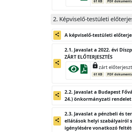
61 KB
PDF dokument
Képviselő-testületi előter
A képviselő-testületi előterj
share
Javaslat a 2022. évi Dís
ZÁRT ELŐTERJESZTÉS
share
lock
zárt előterjesz
61 KB
PDF dokument
Javaslat a Budapest Fővár
share
24.) önkormányzati rendelet
Javaslat a pénzbeli és t
ellátások helyi szabályairól
share
igénylésére vonatkozó feltét