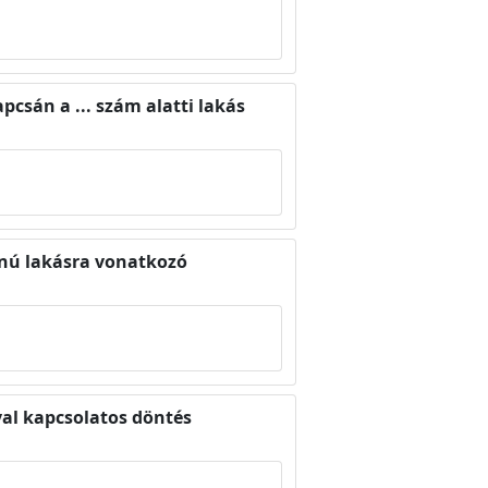
apcsán a ... szám alatti lakás
donú lakásra vonatkozó
ával kapcsolatos döntés