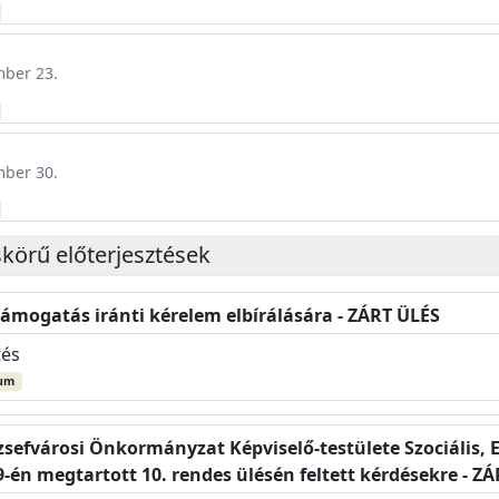
mber 23.
mber 30.
skörű előterjesztések
támogatás iránti kérelem elbírálására - ZÁRT ÜLÉS
tés
um
zsefvárosi Önkormányzat Képviselő-testülete Szociális, 
9-én megtartott 10. rendes ülésén feltett kérdésekre - Z