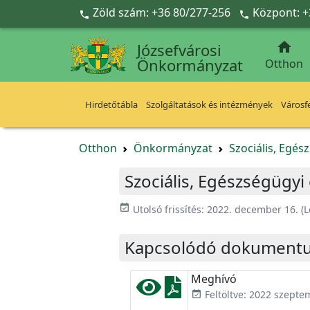
Ugrás a fő tartalomra
Zöld szám: +36 80/277-256
Központ: +



Józsefvárosi
Önkormányzat
Otthon
Hirdetőtábla
Szolgáltatások és intézmények
Városfe
Otthon
Önkormányzat
Szociális, Egés
Szociális, Egészségügyi
event_available
Utolsó frissítés:
2022. december 16.
(L
Kapcsolódó dokument
Meghívó
Feltöltve: 2022 szepte
event_available