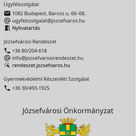
Ügyfélszolgálat

1082 Budapest, Baross u. 66–68.

ugyfelszolgalat@jozsefvaros.hu

Nyitvatartás
Józsefvárosi Rendészet

+36 80/204-618

info@jozsefvarosirendeszet.hu
rendeszet.jozsefvaros.hu
Gyermekvédelmi Készenléti Szolgálat

+36 30/493-1925
Józsefvárosi Önkormányzat