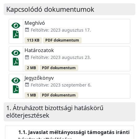
Kapcsolódó dokumentumok
Meghívó
Feltöltve: 2023 augusztus 17.
event_available
113 KB
PDF dokumentum
Határozatok
Feltöltve: 2023 augusztus 23.
event_available
2 MB
PDF dokumentum
Jegyzőkönyv
Feltöltve: 2023 szeptember 6.
event_available
1 MB
PDF dokumentum
Átruházott bizottsági hatáskörű
előterjesztések
Javaslat méltányossági támogatás iránti