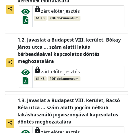
kérelmek elbírálására
lock
share
zárt előterjesztés
61 KB
PDF dokumentum
Javaslat a Budapest VIII. kerület, Bókay
János utca ... szám alatti lakás
bérbeadásával kapcsolatos döntés
meghozatalára
share
lock
zárt előterjesztés
61 KB
PDF dokumentum
Javaslat a Budapest VIII. kerület, Bacsó
Béla utca ... szám alatti jogcím nélküli
lakáshasználó jogviszonyával kapcsolatos
döntés meghozatalára
share
lock
zárt előterjesztés