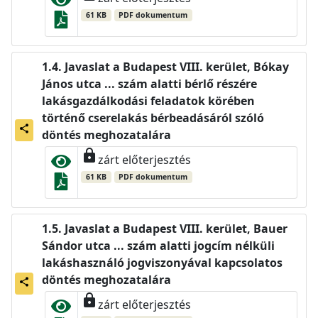
61 KB
PDF dokumentum
Javaslat a Budapest VIII. kerület, Bókay
János utca ... szám alatti bérlő részére
lakásgazdálkodási feladatok körében
történő cserelakás bérbeadásáról szóló
share
döntés meghozatalára
lock
zárt előterjesztés
61 KB
PDF dokumentum
Javaslat a Budapest VIII. kerület, Bauer
Sándor utca ... szám alatti jogcím nélküli
lakáshasználó jogviszonyával kapcsolatos
döntés meghozatalára
share
lock
zárt előterjesztés