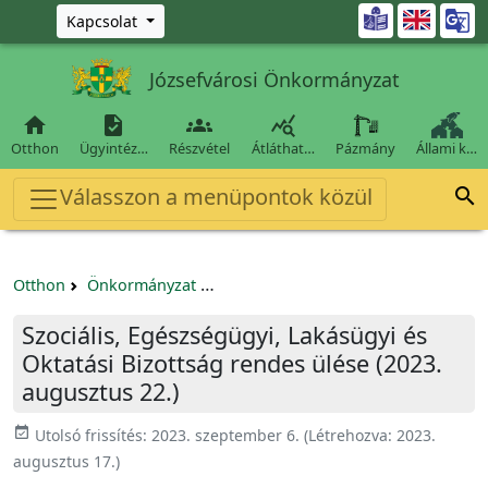
Ugrás a fő tartalomra

Kapcsolat
Józsefvárosi Önkormányzat




Otthon
Ügyintéz…
Részvétel
Átláthat…
Pázmány
Állami k…
Válasszon a menüpontok közül

Otthon
Önkormányzat
Szociális, Egészségügyi, Lakásügyi é
Szociális, Egészségügyi, Lakásügyi és
Oktatási Bizottság rendes ülése (2023.
augusztus 22.)
event_available
Utolsó frissítés:
2023. szeptember 6.
(Létrehozva:
2023.
augusztus 17.
)