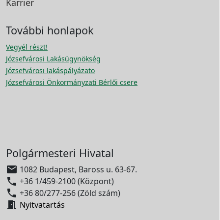
Karrier
További honlapok
Vegyél részt!
Józsefvárosi Lakásügynökség
Józsefvárosi lakáspályázato
Józsefvárosi Önkormányzati Bérlői csere
Polgármesteri Hivatal

1082 Budapest, Baross u. 63-67.

+36 1/459-2100 (Központ)

+36 80/277-256 (Zöld szám)

Nyitvatartás