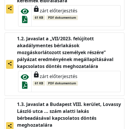
kérelmek elbírálására
lock
share
zárt előterjesztés
61 KB
PDF dokumentum
Javaslat a „VII/2023. felújított
akadálymentes bérlakások
mozgáskorlátozott személyek részére”
pályázat eredményének megállapításával
share
kapcsolatos döntés meghozatalára
lock
zárt előterjesztés
61 KB
PDF dokumentum
Javaslat a Budapest VIII. kerület, Lovassy
László utca ... szám alatti lakás
bérbeadásával kapcsolatos döntés
meghozatalára
share