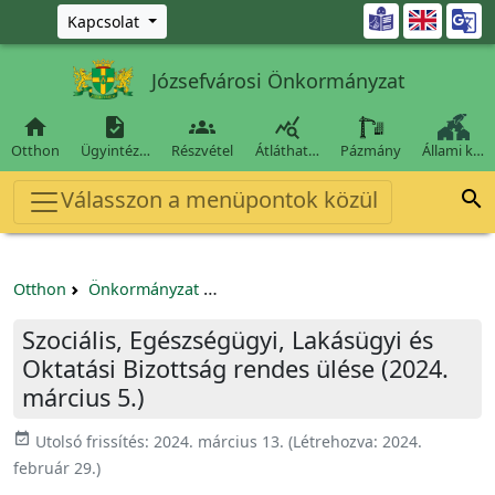
Ugrás a fő tartalomra

Kapcsolat
Józsefvárosi Önkormányzat




Otthon
Ügyintéz…
Részvétel
Átláthat…
Pázmány
Állami k…
Válasszon a menüpontok közül

Otthon
Önkormányzat
Szociális, Egészségügyi, Lakásügyi é
Szociális, Egészségügyi, Lakásügyi és
Oktatási Bizottság rendes ülése (2024.
március 5.)
event_available
Utolsó frissítés:
2024. március 13.
(Létrehozva:
2024.
február 29.
)