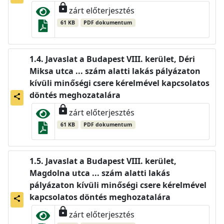
lock
zárt előterjesztés
61 KB
PDF dokumentum
Javaslat a Budapest VIII. kerület, Déri
Miksa utca ... szám alatti lakás pályázaton
kívüli minőségi csere kérelmével kapcsolatos
döntés meghozatalára
share
lock
zárt előterjesztés
61 KB
PDF dokumentum
Javaslat a Budapest VIII. kerület,
Magdolna utca ... szám alatti lakás
pályázaton kívüli minőségi csere kérelmével
kapcsolatos döntés meghozatalára
share
lock
zárt előterjesztés