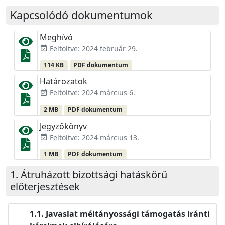
Kapcsolódó dokumentumok
Meghívó
Feltöltve: 2024 február 29.
event_available
114 KB
PDF dokumentum
Határozatok
Feltöltve: 2024 március 6.
event_available
2 MB
PDF dokumentum
Jegyzőkönyv
Feltöltve: 2024 március 13.
event_available
1 MB
PDF dokumentum
Átruházott bizottsági hatáskörű
előterjesztések
Javaslat méltányossági támogatás iránti