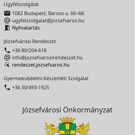
Ügyfélszolgálat

1082 Budapest, Baross u. 66–68.

ugyfelszolgalat@jozsefvaros.hu

Nyitvatartás
Józsefvárosi Rendészet

+36 80/204-618

info@jozsefvarosirendeszet.hu
rendeszet.jozsefvaros.hu
Gyermekvédelmi Készenléti Szolgálat

+36 30/493-1925
Józsefvárosi Önkormányzat