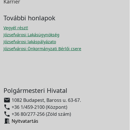
Karrier
További honlapok
Vegyél részt!
Józsefvárosi Lakásügynökség
Józsefvárosi lakáspályázato
Józsefvárosi Önkormányzati Bérlői csere
Polgármesteri Hivatal

1082 Budapest, Baross u. 63-67.

+36 1/459-2100 (Központ)

+36 80/277-256 (Zöld szám)

Nyitvatartás