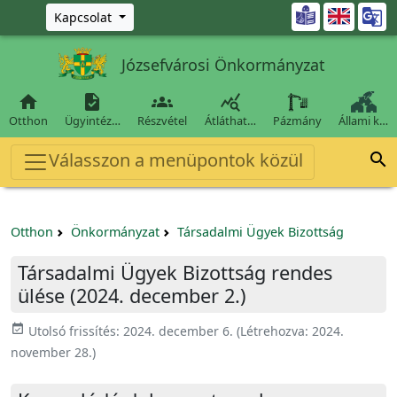
Ugrás a fő tartalomra

Kapcsolat
Józsefvárosi Önkormányzat




Otthon
Ügyintéz…
Részvétel
Átláthat…
Pázmány
Állami k…
Válasszon a menüpontok közül

Otthon
Önkormányzat
Társadalmi Ügyek Bizottság
Társadalmi Ügyek Bizottság rendes
ülése (2024. december 2.)
event_available
Utolsó frissítés:
2024. december 6.
(Létrehozva:
2024.
november 28.
)