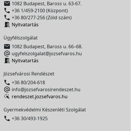

1082 Budapest, Baross u. 63-67.

+36 1/459-2100 (Központ)

+36 80/277-256 (Zöld szám)

Nyitvatartás
Ügyfélszolgálat

1082 Budapest, Baross u. 66–68.

ugyfelszolgalat@jozsefvaros.hu

Nyitvatartás
Józsefvárosi Rendészet

+36 80/204-618

info@jozsefvarosirendeszet.hu
rendeszet.jozsefvaros.hu
Gyermekvédelmi Készenléti Szolgálat

+36 30/493-1925