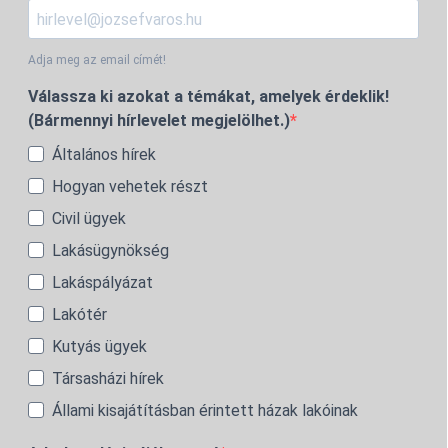
Adja meg az email címét!
Válassza ki azokat a témákat, amelyek érdeklik!
(Bármennyi hírlevelet megjelölhet.)
Általános hírek
Hogyan vehetek részt
Civil ügyek
Lakásügynökség
Lakáspályázat
Lakótér
Kutyás ügyek
Társasházi hírek
Állami kisajátításban érintett házak lakóinak