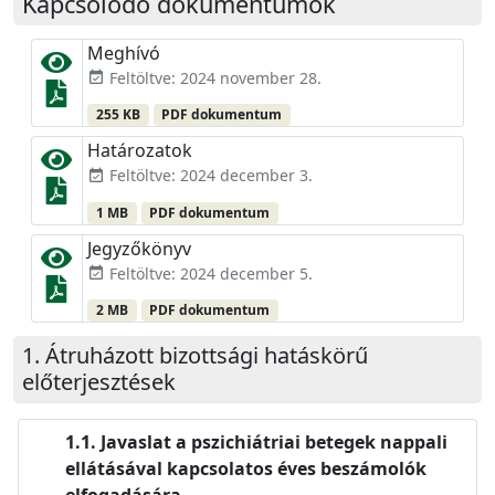
Kapcsolódó dokumentumok
Meghívó
Feltöltve: 2024 november 28.
event_available
255 KB
PDF dokumentum
Határozatok
Feltöltve: 2024 december 3.
event_available
1 MB
PDF dokumentum
Jegyzőkönyv
Feltöltve: 2024 december 5.
event_available
2 MB
PDF dokumentum
Átruházott bizottsági hatáskörű
előterjesztések
Javaslat a pszichiátriai betegek nappali
ellátásával kapcsolatos éves beszámolók