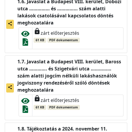
Javaslat a Budapest VIII. kerület, Dobozi
utca …………… és …………… szám alatti
lakások csatolásával kapcsolatos döntés
meghozatalára
share
lock
zárt előterjesztés
61 KB
PDF dokumentum
Javaslat a Budapest VIII. kerület, Baross
utca …………. és Szigetvári utca ……………
szám alatti jogcím nélküli lakáshasználók
jogviszony rendezéséről szóló döntések
share
meghozatalára
lock
zárt előterjesztés
61 KB
PDF dokumentum
Tájékoztatás a 2024. november 11.