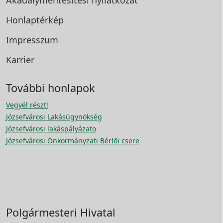
Akadálymentesítési
nyilatkozat
Honlaptérkép
Impresszum
Karrier
További honlapok
Vegyél részt!
Józsefvárosi Lakásügynökség
Józsefvárosi lakáspályázato
Józsefvárosi Önkormányzati Bérlői csere
Polgármesteri Hivatal