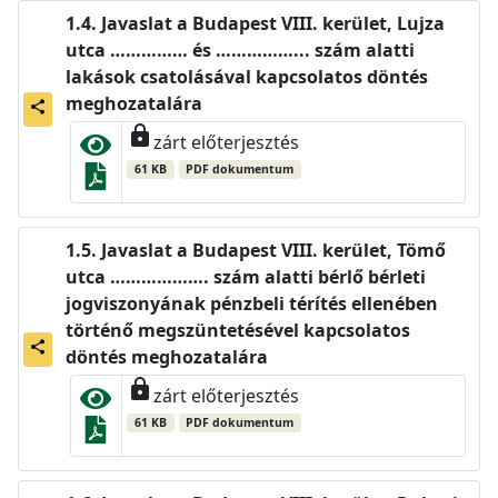
Javaslat a Budapest VIII. kerület, Lujza
utca …………… és ……………... szám alatti
lakások csatolásával kapcsolatos döntés
meghozatalára
share
lock
zárt előterjesztés
61 KB
PDF dokumentum
Javaslat a Budapest VIII. kerület, Tömő
utca ………………. szám alatti bérlő bérleti
jogviszonyának pénzbeli térítés ellenében
történő megszüntetésével kapcsolatos
share
döntés meghozatalára
lock
zárt előterjesztés
61 KB
PDF dokumentum