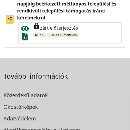
napjáig beérkezett méltányos települési és
rendkívüli települési támogatás iránti
kérelmekről
share
lock
zárt előterjesztés
61 KB
PDF dokumentum
További információk
Közérdekű adatok
Okostérképek
Adatvédelem