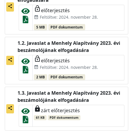
elfogadására
share
lock_open
előterjesztés
Feltöltve: 2024. november 28.
event_available
5 MB
PDF dokumentum
Javaslat a Menhely Alapítvány 2023. évi
beszámolójának elfogadására
lock_open
előterjesztés
share
Feltöltve: 2024. november 28.
event_available
2 MB
PDF dokumentum
Javaslat a Menhely Alapítvány 2023. évi
beszámolójának elfogadására
lock
share
zárt előterjesztés
61 KB
PDF dokumentum