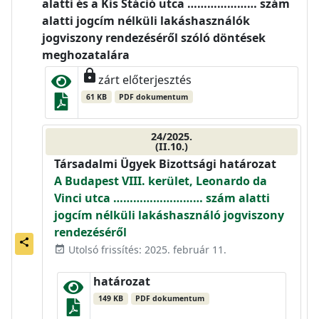
alatti és a Kis Stáció utca ………………… szám
alatti jogcím nélküli lakáshasználók
jogviszony rendezéséről szóló döntések
meghozatalára
lock
zárt előterjesztés
61 KB
PDF dokumentum
24/2025.
(II.10.)
Társadalmi Ügyek Bizottsági határozat
A Budapest VIII. kerület, Leonardo da
Vinci utca ……………………… szám alatti
jogcím nélküli lakáshasználó jogviszony
rendezéséről
share
Utolsó frissítés: 2025. február 11.
event_available
határozat
149 KB
PDF dokumentum