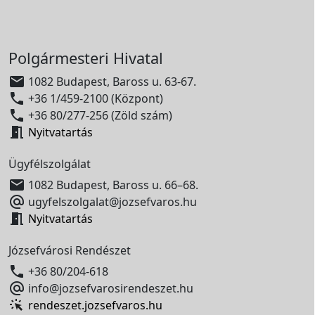
Polgármesteri Hivatal

1082 Budapest, Baross u. 63-67.

+36 1/459-2100 (Központ)

+36 80/277-256 (Zöld szám)

Nyitvatartás
Ügyfélszolgálat

1082 Budapest, Baross u. 66–68.

ugyfelszolgalat@jozsefvaros.hu

Nyitvatartás
Józsefvárosi Rendészet

+36 80/204-618

info@jozsefvarosirendeszet.hu
rendeszet.jozsefvaros.hu