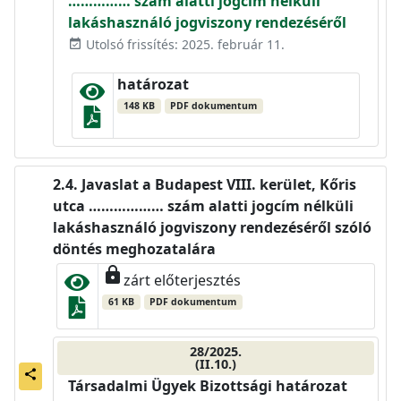
…………… szám alatti jogcím nélküli
lakáshasználó jogviszony rendezéséről
Utolsó frissítés: 2025. február 11.
event_available
határozat
148 KB
PDF dokumentum
Javaslat a Budapest VIII. kerület, Kőris
utca ……………… szám alatti jogcím nélküli
lakáshasználó jogviszony rendezéséről szóló
döntés meghozatalára
lock
zárt előterjesztés
61 KB
PDF dokumentum
28/2025.
(II.10.)
share
Társadalmi Ügyek Bizottsági határozat