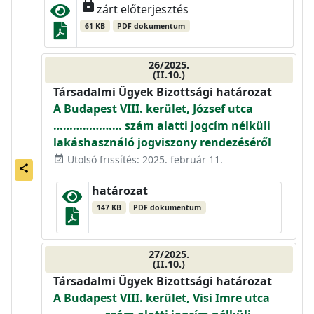
lock
zárt előterjesztés
61 KB
PDF dokumentum
26/2025.
(II.10.)
Társadalmi Ügyek Bizottsági határozat
A Budapest VIII. kerület, József utca
………………… szám alatti jogcím nélküli
lakáshasználó jogviszony rendezéséről
Utolsó frissítés: 2025. február 11.
event_available
share
határozat
147 KB
PDF dokumentum
27/2025.
(II.10.)
Társadalmi Ügyek Bizottsági határozat
A Budapest VIII. kerület, Visi Imre utca