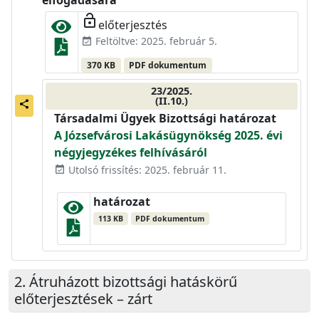
elfogadására
lock_open
előterjesztés
Feltöltve: 2025. február 5.
event_available
370 KB
PDF dokumentum
23/2025.
(II.10.)
share
Társadalmi Ügyek Bizottsági határozat
A Józsefvárosi Lakásügynökség 2025. évi
négyjegyzékes felhívásáról
Utolsó frissítés: 2025. február 11.
event_available
határozat
113 KB
PDF dokumentum
Átruházott bizottsági hatáskörű
előterjesztések – zárt