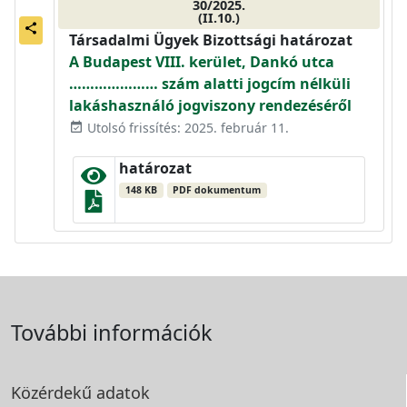
30/2025.
(II.10.)
share
Társadalmi Ügyek Bizottsági határozat
A Budapest VIII. kerület, Dankó utca
………………… szám alatti jogcím nélküli
lakáshasználó jogviszony rendezéséről
Utolsó frissítés: 2025. február 11.
event_available
határozat
148 KB
PDF dokumentum
További információk
Közérdekű adatok