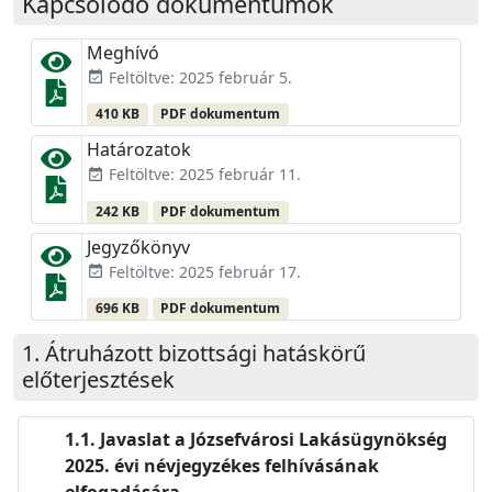
Kapcsolódó dokumentumok
Meghívó
Feltöltve: 2025 február 5.
event_available
410 KB
PDF dokumentum
Határozatok
Feltöltve: 2025 február 11.
event_available
242 KB
PDF dokumentum
Jegyzőkönyv
Feltöltve: 2025 február 17.
event_available
696 KB
PDF dokumentum
Átruházott bizottsági hatáskörű
előterjesztések
Javaslat a Józsefvárosi Lakásügynökség
2025. évi névjegyzékes felhívásának