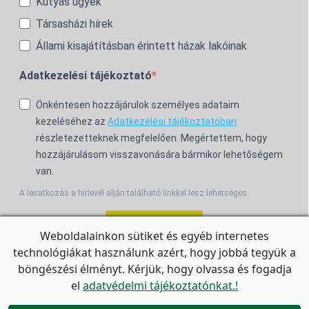
Kutyás ügyek
Társasházi hírek
Állami kisajátításban érintett házak lakóinak
Adatkezelési tájékoztató
Önkéntesen hozzájárulok személyes adataim
kezeléséhez az
Adatkezelési tájékoztatóban
részletezetteknek megfelelően. Megértettem, hogy
hozzájárulásom visszavonására bármikor lehetőségem
van.
A leiratkozás a hírlevél alján található linkkel lesz lehetséges.
Feliratkozom!
Weboldalainkon sütiket és egyéb internetes
technológiákat használunk azért, hogy jobbá tegyük a
For the English Newsletter, click
HERE.
böngészési élményt. Kérjük, hogy olvassa és fogadja
el
adatvédelmi tájékoztatónkat.!
