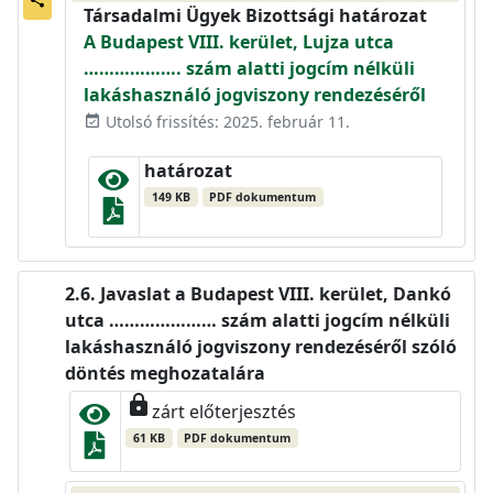
share
Társadalmi Ügyek Bizottsági határozat
A Budapest VIII. kerület, Lujza utca
………………. szám alatti jogcím nélküli
lakáshasználó jogviszony rendezéséről
Utolsó frissítés: 2025. február 11.
event_available
határozat
149 KB
PDF dokumentum
Javaslat a Budapest VIII. kerület, Dankó
utca ………………… szám alatti jogcím nélküli
lakáshasználó jogviszony rendezéséről szóló
döntés meghozatalára
lock
zárt előterjesztés
61 KB
PDF dokumentum