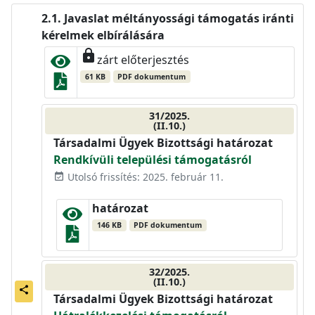
Javaslat méltányossági támogatás iránti
kérelmek elbírálására
lock
zárt előterjesztés
61 KB
PDF dokumentum
31/2025.
(II.10.)
Társadalmi Ügyek Bizottsági határozat
Rendkívüli települési támogatásról
Utolsó frissítés: 2025. február 11.
event_available
határozat
146 KB
PDF dokumentum
32/2025.
(II.10.)
share
Társadalmi Ügyek Bizottsági határozat