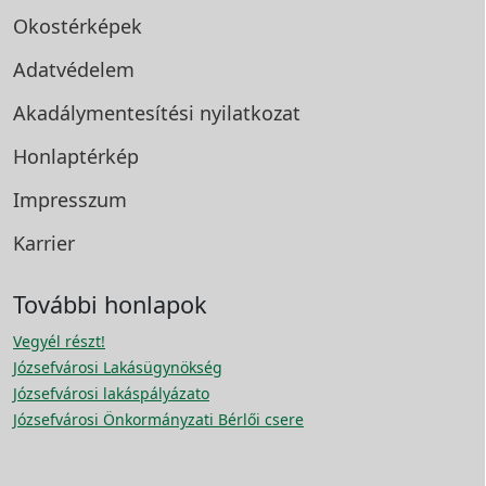
Okostérképek
Adatvédelem
Akadálymentesítési
nyilatkozat
Honlaptérkép
Impresszum
Karrier
További honlapok
Vegyél részt!
Józsefvárosi Lakásügynökség
Józsefvárosi lakáspályázato
Józsefvárosi Önkormányzati Bérlői csere