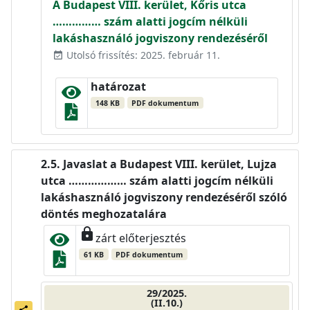
A Budapest VIII. kerület, Kőris utca
…………… szám alatti jogcím nélküli
lakáshasználó jogviszony rendezéséről
Utolsó frissítés: 2025. február 11.
event_available
határozat
148 KB
PDF dokumentum
Javaslat a Budapest VIII. kerület, Lujza
utca ……………… szám alatti jogcím nélküli
lakáshasználó jogviszony rendezéséről szóló
döntés meghozatalára
lock
zárt előterjesztés
61 KB
PDF dokumentum
29/2025.
(II.10.)