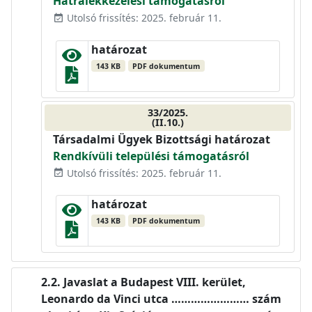
Hátralékkezelési támogatásról
Utolsó frissítés: 2025. február 11.
event_available
határozat
143 KB
PDF dokumentum
33/2025.
(II.10.)
Társadalmi Ügyek Bizottsági határozat
Rendkívüli települési támogatásról
Utolsó frissítés: 2025. február 11.
event_available
határozat
143 KB
PDF dokumentum
Javaslat a Budapest VIII. kerület,
Leonardo da Vinci utca …………………… szám