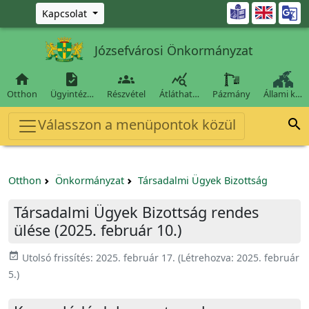
Ugrás a fő tartalomra

Kapcsolat
Józsefvárosi Önkormányzat




Otthon
Ügyintéz…
Részvétel
Átláthat…
Pázmány
Állami k…
Válasszon a menüpontok közül

Otthon
Önkormányzat
Társadalmi Ügyek Bizottság
Társadalmi Ügyek Bizottság rendes
ülése (2025. február 10.)
event_available
Utolsó frissítés:
2025. február 17.
(Létrehozva:
2025. február
5.
)