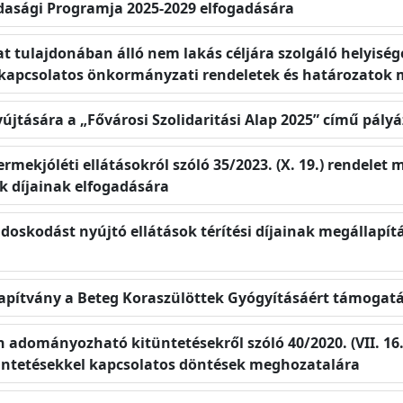
zdasági Programja 2025-2029 elfogadására
t tulajdonában álló nem lakás céljára szolgáló helyiség
 kapcsolatos önkormányzati rendeletek és határozatok
újtására a „Fővárosi Szolidaritási Alap 2025” című pályá
yermekjóléti ellátásokról szóló 35/2023. (X. 19.) rendelet 
k díjainak elfogadására
doskodást nyújtó ellátások térítési díjainak megállapítá
Alapítvány a Beteg Koraszülöttek Gyógyításáért támogat
n adományozható kitüntetésekről szóló 40/2020. (VII. 1
üntetésekkel kapcsolatos döntések meghozatalára