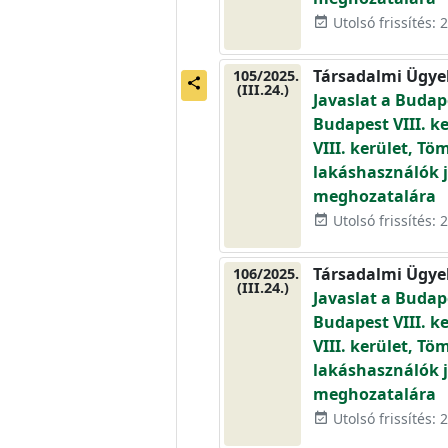
Utolsó frissítés: 2
event_available
Társadalmi Ügye
105/2025.
share
(III.24.)
Javaslat a Budape
Budapest VIII. ke
VIII. kerület, Tö
lakáshasználók j
meghozatalára
Utolsó frissítés: 2
event_available
Társadalmi Ügye
106/2025.
(III.24.)
Javaslat a Budape
Budapest VIII. ke
VIII. kerület, Tö
lakáshasználók j
meghozatalára
Utolsó frissítés: 2
event_available