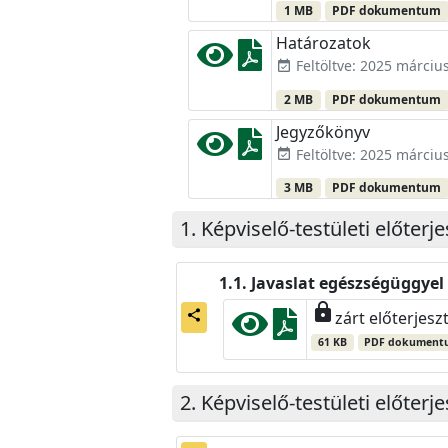
1 MB
PDF dokumentum
Határozatok
Feltöltve: 2025 március
event_available
2 MB
PDF dokumentum
Jegyzőkönyv
Feltöltve: 2025 március
event_available
3 MB
PDF dokumentum
Képviselő-testületi előterj
Javaslat egészségüggye
lock
share
zárt előterjesz
61 KB
PDF dokument
Képviselő-testületi előter