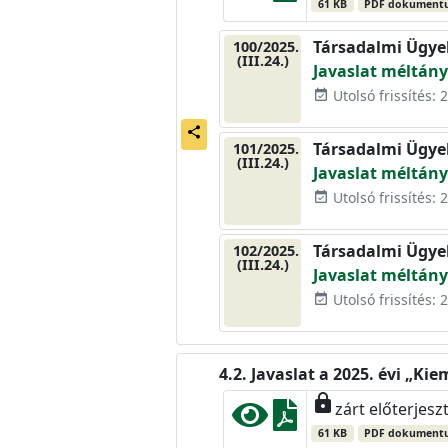
61 KB
PDF dokument
Társadalmi Ügye
100/2025.
(III.24.)
Javaslat méltány
Utolsó frissítés: 2
event_available
share
Társadalmi Ügye
101/2025.
(III.24.)
Javaslat méltány
Utolsó frissítés: 2
event_available
Társadalmi Ügye
102/2025.
(III.24.)
Javaslat méltány
Utolsó frissítés: 2
event_available
Javaslat a 2025. évi „Ki
lock
zárt előterjesz
61 KB
PDF dokument