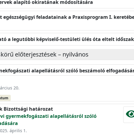
zervek alapító okiratának módosítására
zet egészségügyi feladatainak a Praxisprogram I. keretébe
ó a legutóbbi képviselő-testületi ülés óta eltelt időszak
skörű előterjesztések – nyilvános
rmekfogászati alapellátásról szóló beszámoló elfogadásá
árcius 20.
ntum
k Bizottsági határozat
évi gyermekfogászati alapellátásról szóló
adására
025. április 1.