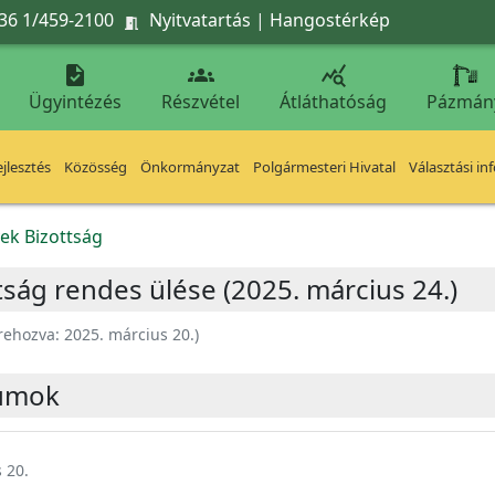
36 1/459-2100
Nyitvatartás
|
Hangostérkép




Ügyintézés
Részvétel
Átláthatóság
Pázmán
jlesztés
Közösség
Önkormányzat
Polgármesteri Hivatal
Választási in
ek Bizottság
ság rendes ülése (2025. március 24.)
rehozva:
2025. március 20.
)
umok
 20.