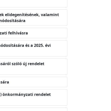
ek elidegenítésének, valamint
 módosítására
zati felhívásra
módosítására és a 2025. évi
sáról szóló új rendelet
ására
6.) önkormányzati rendelet