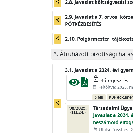
Javaslat költségvetési s
share
Javaslat a 7. orvosi kör
share
PÓTKÉZBESÍTÉS
Polgármesteri tájékoztat
share
Átruházott bizottsági hatá
Javaslat a 2024. évi gye
lock_open
előterjesztés
Feltöltve: 2025. m
event_available
5 MB
PDF dokume
share
Társadalmi Ügye
98/2025.
(III.24.)
Javaslat a 2024. 
beszámoló elfog
Utolsó frissítés: 2
event_available