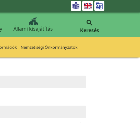


y
Állami kisajátítás
Keresés
formációk
Nemzetiségi Önkormányzatok