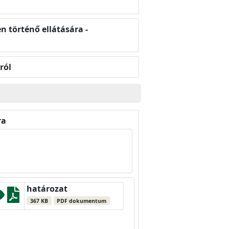
n történő ellátására -
ról
ra
határozat
367 KB
PDF dokumentum