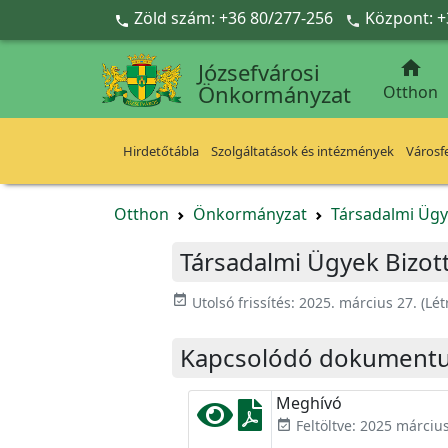
Ugrás a fő tartalomra
Zöld szám: +36 80/277-256
Központ: +



Józsefvárosi
Önkormányzat
Otthon
Hirdetőtábla
Szolgáltatások és intézmények
Városfe
Otthon
Önkormányzat
Társadalmi Ügy
Társadalmi Ügyek Bizott
event_available
Utolsó frissítés:
2025. március 27.
(Lét
Kapcsolódó dokument
Meghívó
Feltöltve: 2025 március
event_available