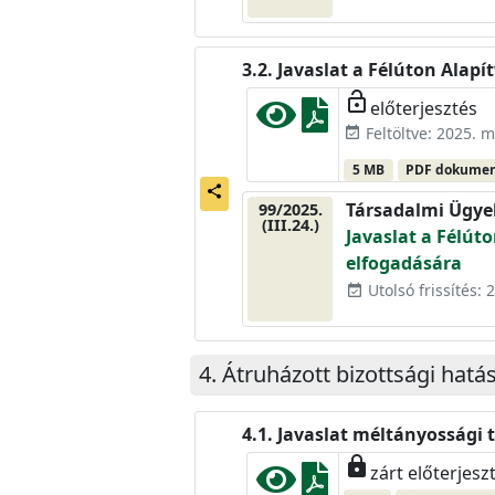
Javaslat a Félúton Alap
lock_open
előterjesztés
Feltöltve: 2025. m
event_available
5 MB
PDF dokume
share
Társadalmi Ügye
99/2025.
(III.24.)
Javaslat a Félút
elfogadására
Utolsó frissítés: 2
event_available
Átruházott bizottsági hatás
Javaslat méltányossági 
lock
zárt előterjesz