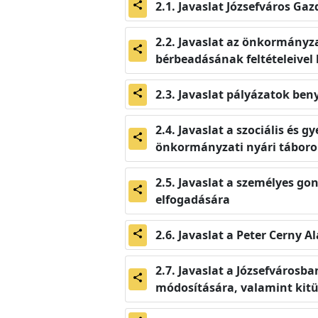
Javaslat Józsefváros Ga
share
Javaslat az önkormányza
share
bérbeadásának feltételeivel
Javaslat pályázatok beny
share
Javaslat a szociális és g
share
önkormányzati nyári táboro
Javaslat a személyes gon
share
elfogadására
Javaslat a Peter Cerny 
share
Javaslat a Józsefvárosba
share
módosítására, valamint kit