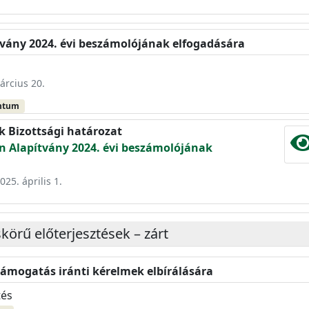
ítvány 2024. évi beszámolójának elfogadására
árcius 20.
ntum
k Bizottsági határozat
on Alapítvány 2024. évi beszámolójának
025. április 1.
körű előterjesztések – zárt
támogatás iránti kérelmek elbírálására
tés