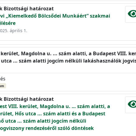
k Bizottsági határozat
 évi „Kiemelkedő Bölcsődei Munkáért” szakmai
élésére
025. április 1.
 kerület, Magdolna u. ... szám alatti, a Budapest VIII. ker
 utca ... szám alatti jogcím nélküli lakáshasználók jogv
tés
um
k Bizottsági határozat
st VIII. kerület, Magdolna u. … szám alatti, a
rület, Hős utca ... szám alatti és a Budapest
mő utca ... szám alatti jogcím nélküli
ogviszony rendezéséről szóló döntések