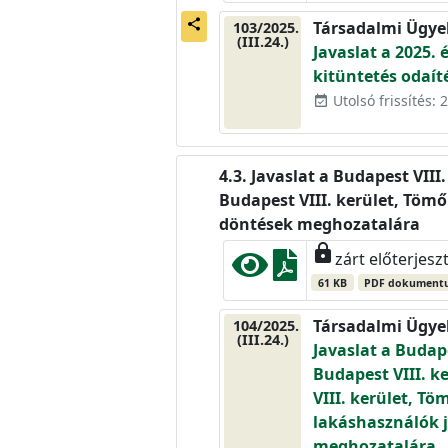
share
Társadalmi Ügye
103/2025.
(III.24.)
Javaslat a 2025.
kitüntetés odaít
Utolsó frissítés: 2
event_available
Javaslat a Budapest VIII.
Budapest VIII. kerület, Tömő
döntések meghozatalára
lock
zárt előterjesz
61 KB
PDF dokument
Társadalmi Ügye
104/2025.
(III.24.)
Javaslat a Budape
Budapest VIII. ke
VIII. kerület, Tö
lakáshasználók j
meghozatalára