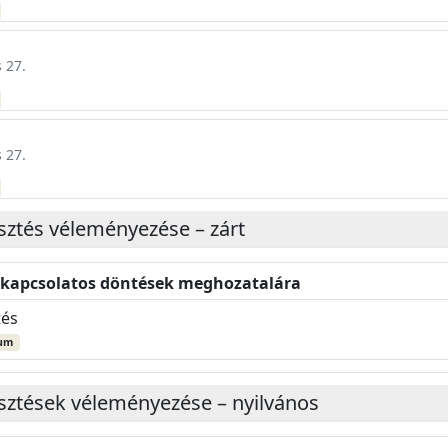
 27.
 27.
esztés véleményezése – zárt
l kapcsolatos döntések meghozatalára
tés
um
jesztések véleményezése – nyilvános