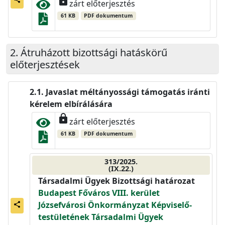
lock
zárt előterjesztés
61 KB
PDF dokumentum
Átruházott bizottsági hatáskörű
előterjesztések
Javaslat méltányossági támogatás iránti
kérelem elbírálására
lock
zárt előterjesztés
61 KB
PDF dokumentum
313/2025.
(IX.22.)
Társadalmi Ügyek Bizottsági határozat
Budapest Főváros VIII. kerület
Józsefvárosi Önkormányzat Képviselő-
share
testületének Társadalmi Ügyek