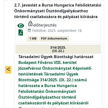
Javaslat a Bursa Hungarica Felsőoktatási
Önkormányzati Ösztöndíjpályázathoz
történő csatlakozásra és pályázat kiírására
lock_open
előterjesztés
Feltöltve: 2025. szeptember 18.
event_available
1 MB
PDF dokumentum
314/2025.
(IX.22.)
Társadalmi Ügyek Bizottsági határozat
Budapest Főváros VIII. kerület
Józsefvárosi Önkormányzat Képviselő-
share
testületének Társadalmi Ügyek
Bizottsága 314/2025. (IX. 22.) számú
határozata a Bursa Hungarica
Felsőoktatási Önkormányzati
Ösztöndíjpályázathoz történő
csatlakozásról és pályázat kiírásáról