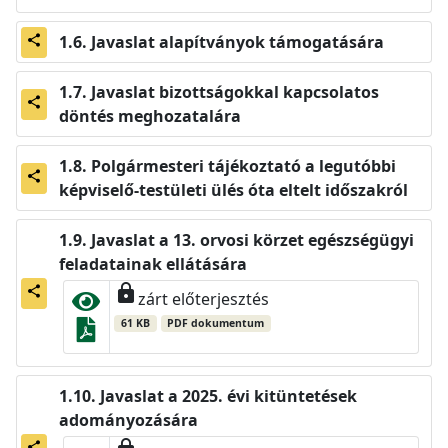
Javaslat alapítványok támogatására
share
Javaslat bizottságokkal kapcsolatos
share
döntés meghozatalára
Polgármesteri tájékoztató a legutóbbi
share
képviselő-testületi ülés óta eltelt időszakról
Javaslat a 13. orvosi körzet egészségügyi
feladatainak ellátására
lock
share
zárt előterjesztés
61 KB
PDF dokumentum
Javaslat a 2025. évi kitüntetések
adományozására
share