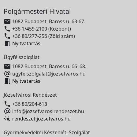
Polgármesteri Hivatal

1082 Budapest, Baross u. 63-67.

+36 1/459-2100 (Központ)

+36 80/277-256 (Zöld szám)

Nyitvatartás
Ügyfélszolgálat

1082 Budapest, Baross u. 66–68.

ugyfelszolgalat@jozsefvaros.hu

Nyitvatartás
Józsefvárosi Rendészet

+36 80/204-618

info@jozsefvarosirendeszet.hu
rendeszet.jozsefvaros.hu
Gyermekvédelmi Készenléti Szolgálat