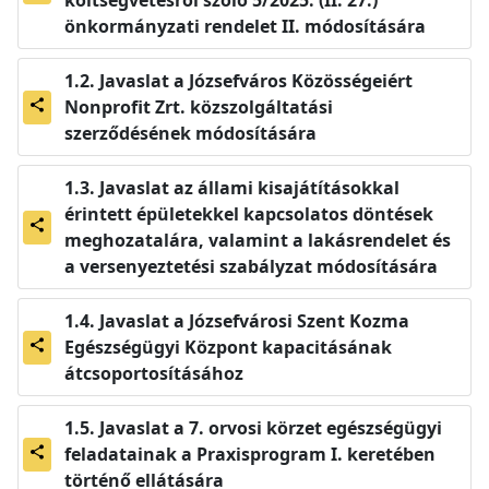
költségvetésről szóló 5/2025. (II. 27.)
önkormányzati rendelet II. módosítására
Javaslat a Józsefváros Közösségeiért
Nonprofit Zrt. közszolgáltatási
share
szerződésének módosítására
Javaslat az állami kisajátításokkal
érintett épületekkel kapcsolatos döntések
share
meghozatalára, valamint a lakásrendelet és
a versenyeztetési szabályzat módosítására
Javaslat a Józsefvárosi Szent Kozma
Egészségügyi Központ kapacitásának
share
átcsoportosításához
Javaslat a 7. orvosi körzet egészségügyi
feladatainak a Praxisprogram I. keretében
share
történő ellátására