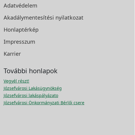
Adatvédelem
Akadálymentesítési
nyilatkozat
Honlaptérkép
Impresszum
Karrier
További honlapok
Vegyél részt!
Józsefvárosi Lakásügynökség
Józsefvárosi lakáspályázato
Józsefvárosi Önkormányzati Bérlői csere