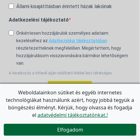
Állami kisajátításban érintett házak lakóinak
Adatkezelési tájékoztató
Önkéntesen hozzájárulok személyes adataim
kezeléséhez az
Adatkezelési tájékoztatóban
részletezetteknek megfelelően. Megértettem, hogy
hozzájárulásom visszavonására bármikor lehetőségem
van.
A leiratkozás a hírlevél alján található linkkel lesz lehetséges.
Feliratkozom!
Weboldalainkon sütiket és egyéb internetes
technológiákat használunk azért, hogy jobbá tegyük a
For the English Newsletter, click
HERE.
böngészési élményt. Kérjük, hogy olvassa és fogadja
el
adatvédelmi tájékoztatónkat.!


Elfogadom