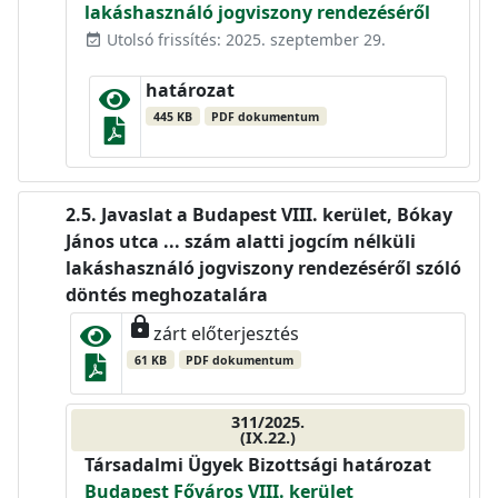
lakáshasználó jogviszony rendezéséről
Utolsó frissítés: 2025. szeptember 29.
event_available
határozat
445 KB
PDF dokumentum
Javaslat a Budapest VIII. kerület, Bókay
János utca ... szám alatti jogcím nélküli
lakáshasználó jogviszony rendezéséről szóló
döntés meghozatalára
lock
zárt előterjesztés
61 KB
PDF dokumentum
311/2025.
(IX.22.)
Társadalmi Ügyek Bizottsági határozat
Budapest Főváros VIII. kerület