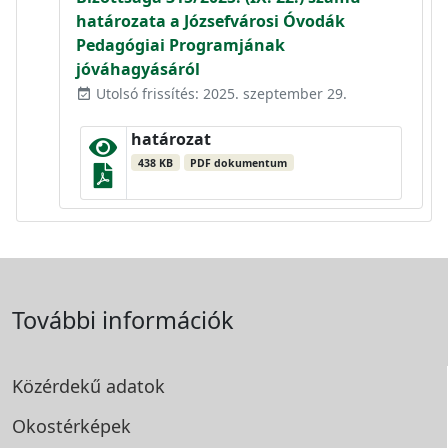
határozata a Józsefvárosi Óvodák
Pedagógiai Programjának
jóváhagyásáról
Utolsó frissítés: 2025. szeptember 29.
event_available
határozat
438 KB
PDF dokumentum
További információk
Közérdekű adatok
Okostérképek