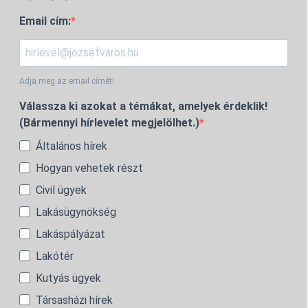
Email cím:
Adja meg az email címét!
Válassza ki azokat a témákat, amelyek érdeklik!
(Bármennyi hírlevelet megjelölhet.)
Általános hírek
Hogyan vehetek részt
Civil ügyek
Lakásügynökség
Lakáspályázat
Lakótér
Kutyás ügyek
Társasházi hírek