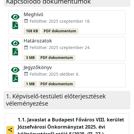
Kapcsolódó dokumentumok
Meghívó
Feltöltve: 2025 szeptember 18.
event_available
108 KB
PDF dokumentum
Határozatok
Feltöltve: 2025 szeptember 24.
event_available
3 MB
PDF dokumentum
Jegyzőkönyv
Feltöltve: 2025 október 6.
event_available
1 MB
PDF dokumentum
Képviselő-testületi előterjesztések
véleményezése
Javaslat a Budapest Főváros VIII. kerület
Józsefvárosi Önkormányzat 2025. évi
share