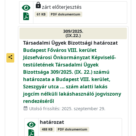
lock
zárt előterjesztés
61 KB
PDF dokumentum
309/2025.
(IX.22.)
Társadalmi Ügyek Bizottsági határozat
Budapest Főváros VIII. kerület
Józsefvárosi Önkormányzat Képviselő-
share
testületének Társadalmi Ügyek
Bizottsága 309/2025. (IX. 22.) számú
határozata a Budapest VIII. kerület,
Szeszgyár utca ... szám alatti lakás
jogcím nélküli lakáshasználó jogviszony
rendezéséről
Utolsó frissítés: 2025. szeptember 29.
event_available
határozat
488 KB
PDF dokumentum