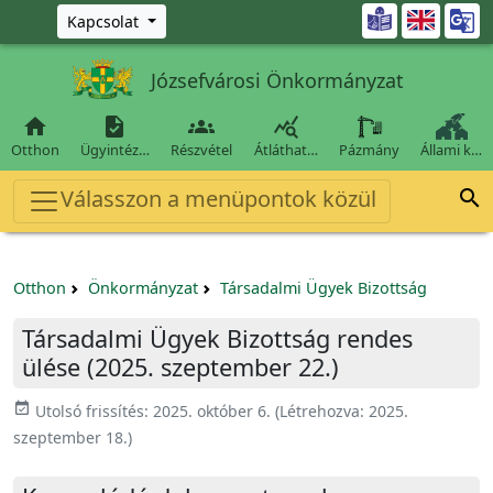
Ugrás a fő tartalomra

Kapcsolat
Józsefvárosi Önkormányzat




Otthon
Ügyintéz…
Részvétel
Átláthat…
Pázmány
Állami k…
Válasszon a menüpontok közül

Otthon
Önkormányzat
Társadalmi Ügyek Bizottság
Társadalmi Ügyek Bizottság rendes
ülése (2025. szeptember 22.)
event_available
Utolsó frissítés:
2025. október 6.
(Létrehozva:
2025.
szeptember 18.
)