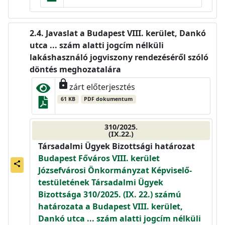
Javaslat a Budapest VIII. kerület, Dankó
utca ... szám alatti jogcím nélküli
lakáshasználó jogviszony rendezéséről szóló
döntés meghozatalára
lock
zárt előterjesztés
61 KB
PDF dokumentum
310/2025.
(IX.22.)
Társadalmi Ügyek Bizottsági határozat
Budapest Főváros VIII. kerület
share
Józsefvárosi Önkormányzat Képviselő-
testületének Társadalmi Ügyek
Bizottsága 310/2025. (IX. 22.) számú
határozata a Budapest VIII. kerület,
Dankó utca ... szám alatti jogcím nélküli