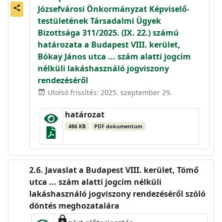
Józsefvárosi Önkormányzat Képviselő-
share
testületének Társadalmi Ügyek
Bizottsága 311/2025. (IX. 22.) számú
határozata a Budapest VIII. kerület,
Bókay János utca ... szám alatti jogcím
nélküli lakáshasználó jogviszony
rendezéséről
Utolsó frissítés: 2025. szeptember 29.
event_available
határozat
486 KB
PDF dokumentum
Javaslat a Budapest VIII. kerület, Tömő
utca ... szám alatti jogcím nélküli
lakáshasználó jogviszony rendezéséről szóló
döntés meghozatalára
lock