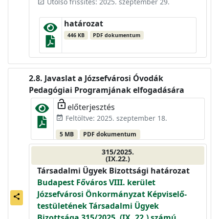
Utolsó frissítés: 2025. szeptember 29.
event_available
határozat
446 KB
PDF dokumentum
Javaslat a Józsefvárosi Óvodák
Pedagógiai Programjának elfogadására
lock_open
előterjesztés
Feltöltve: 2025. szeptember 18.
event_available
5 MB
PDF dokumentum
315/2025.
(IX.22.)
Társadalmi Ügyek Bizottsági határozat
Budapest Főváros VIII. kerület
Józsefvárosi Önkormányzat Képviselő-
share
testületének Társadalmi Ügyek
Bizottsága 315/2025. (IX. 22.) számú