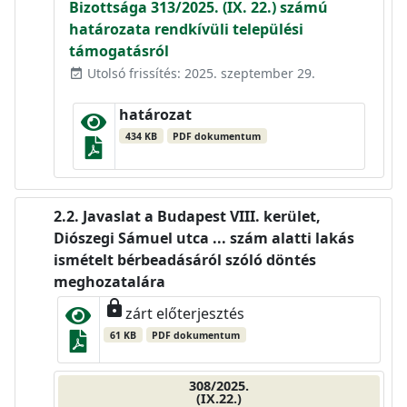
Bizottsága 313/2025. (IX. 22.) számú
határozata rendkívüli települési
támogatásról
Utolsó frissítés: 2025. szeptember 29.
event_available
határozat
434 KB
PDF dokumentum
Javaslat a Budapest VIII. kerület,
Diószegi Sámuel utca ... szám alatti lakás
ismételt bérbeadásáról szóló döntés
meghozatalára
lock
zárt előterjesztés
61 KB
PDF dokumentum
308/2025.
(IX.22.)