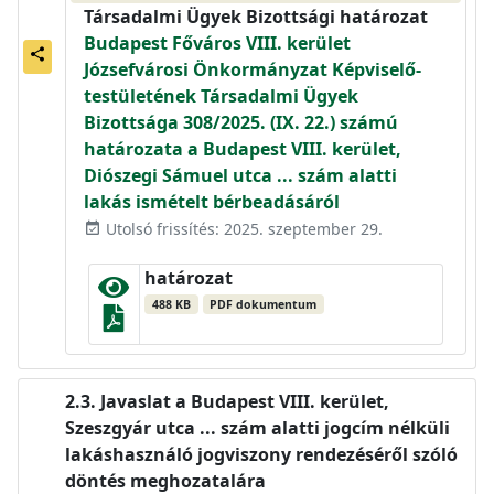
Társadalmi Ügyek Bizottsági határozat
Budapest Főváros VIII. kerület
share
Józsefvárosi Önkormányzat Képviselő-
testületének Társadalmi Ügyek
Bizottsága 308/2025. (IX. 22.) számú
határozata a Budapest VIII. kerület,
Diószegi Sámuel utca ... szám alatti
lakás ismételt bérbeadásáról
Utolsó frissítés: 2025. szeptember 29.
event_available
határozat
488 KB
PDF dokumentum
Javaslat a Budapest VIII. kerület,
Szeszgyár utca ... szám alatti jogcím nélküli
lakáshasználó jogviszony rendezéséről szóló
döntés meghozatalára