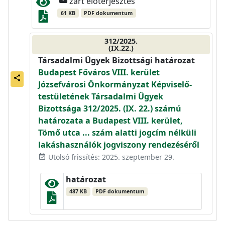
zárt előterjesztés
61 KB
PDF dokumentum
312/2025.
(IX.22.)
Társadalmi Ügyek Bizottsági határozat
Budapest Főváros VIII. kerület
share
Józsefvárosi Önkormányzat Képviselő-
testületének Társadalmi Ügyek
Bizottsága 312/2025. (IX. 22.) számú
határozata a Budapest VIII. kerület,
Tömő utca ... szám alatti jogcím nélküli
lakáshasználók jogviszony rendezéséről
Utolsó frissítés: 2025. szeptember 29.
event_available
határozat
487 KB
PDF dokumentum