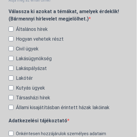
Adja meg az email címét!
Válassza ki azokat a témákat, amelyek érdeklik!
(Bármennyi hírlevelet megjelölhet.)
Általános hírek
Hogyan vehetek részt
Civil ügyek
Lakásügynökség
Lakáspályázat
Lakótér
Kutyás ügyek
Társasházi hírek
Állami kisajátításban érintett házak lakóinak
Adatkezelési tájékoztató
Önkéntesen hozzájárulok személyes adataim