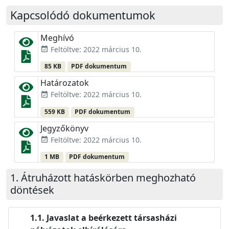
Kapcsolódó dokumentumok
Meghívó
Feltöltve: 2022 március 10.
event_available
85 KB
PDF dokumentum
Határozatok
Feltöltve: 2022 március 10.
event_available
559 KB
PDF dokumentum
Jegyzőkönyv
Feltöltve: 2022 március 10.
event_available
1 MB
PDF dokumentum
Átruházott hatáskörben meghozható
döntések
Javaslat a beérkezett társasházi