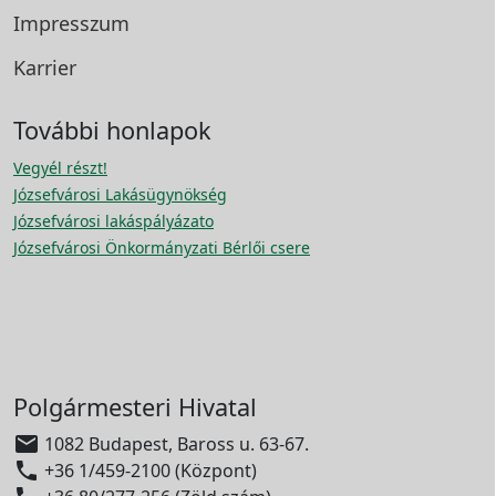
Impresszum
Karrier
További honlapok
Vegyél részt!
Józsefvárosi Lakásügynökség
Józsefvárosi lakáspályázato
Józsefvárosi Önkormányzati Bérlői csere
Polgármesteri Hivatal

1082 Budapest, Baross u. 63-67.

+36 1/459-2100 (Központ)