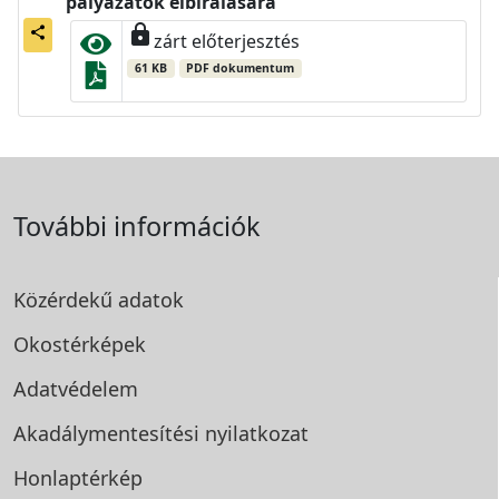
pályázatok elbírálására
lock
share
zárt előterjesztés
61 KB
PDF dokumentum
További információk
Közérdekű adatok
Okostérképek
Adatvédelem
Akadálymentesítési
nyilatkozat
Honlaptérkép