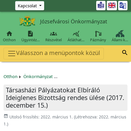
Ugrás a fő tartalomra

Kapcsolat
Józsefvárosi Önkormányzat




Otthon
Ügyintéz…
Részvétel
Átláthat…
Pázmány
Állami k…
Válasszon a menüpontok közül

Otthon
Önkormányzat
Társasházi Pályázatokat Elbíráló Ide
Társasházi Pályázatokat Elbíráló
Ideiglenes Bizottság rendes ülése (2017.
december 15.)
event_available
Utolsó frissítés:
2022. március 1.
(Létrehozva:
2022. március
1.
)