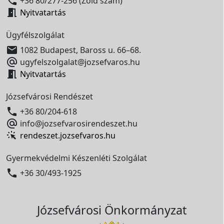

+36 80/277-256 (Zöld szám)

Nyitvatartás
Ügyfélszolgálat

1082 Budapest, Baross u. 66–68.

ugyfelszolgalat@jozsefvaros.hu

Nyitvatartás
Józsefvárosi Rendészet

+36 80/204-618

info@jozsefvarosirendeszet.hu
rendeszet.jozsefvaros.hu
Gyermekvédelmi Készenléti Szolgálat

+36 30/493-1925
Józsefvárosi Önkormányzat