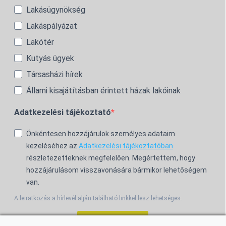
Lakásügynökség
Lakáspályázat
Lakótér
Kutyás ügyek
Társasházi hírek
Állami kisajátításban érintett házak lakóinak
Adatkezelési tájékoztató
Önkéntesen hozzájárulok személyes adataim
kezeléséhez az
Adatkezelési tájékoztatóban
részletezetteknek megfelelően. Megértettem, hogy
hozzájárulásom visszavonására bármikor lehetőségem
van.
A leiratkozás a hírlevél alján található linkkel lesz lehetséges.
Feliratkozom!