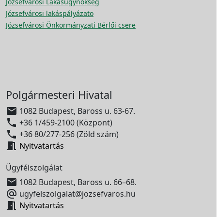
Józsefvárosi Lakásügynökség
Józsefvárosi lakáspályázato
Józsefvárosi Önkormányzati Bérlői csere
Polgármesteri Hivatal

1082 Budapest, Baross u. 63-67.

+36 1/459-2100 (Központ)

+36 80/277-256 (Zöld szám)

Nyitvatartás
Ügyfélszolgálat

1082 Budapest, Baross u. 66–68.

ugyfelszolgalat@jozsefvaros.hu

Nyitvatartás