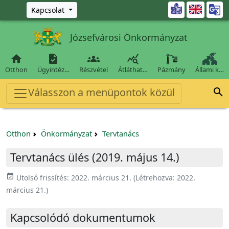
Ugrás a fő tartalomra

Kapcsolat
Józsefvárosi Önkormányzat




Otthon
Ügyintéz…
Részvétel
Átláthat…
Pázmány
Állami k…
Válasszon a menüpontok közül

Otthon
Önkormányzat
Tervtanács
Tervtanács ülés (2019. május 14.)
event_available
Utolsó frissítés:
2022. március 21.
(Létrehozva:
2022.
március 21.
)
Kapcsolódó dokumentumok