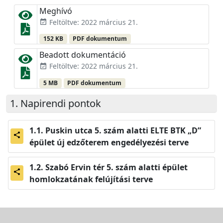
Meghívó
Feltöltve: 2022 március 21.
event_available
152 KB
PDF dokumentum
Beadott dokumentáció
Feltöltve: 2022 március 21.
event_available
5 MB
PDF dokumentum
Napirendi pontok
Puskin utca 5. szám alatti ELTE BTK „D”
share
épület új edzőterem engedélyezési terve
Szabó Ervin tér 5. szám alatti épület
share
homlokzatának felújítási terve