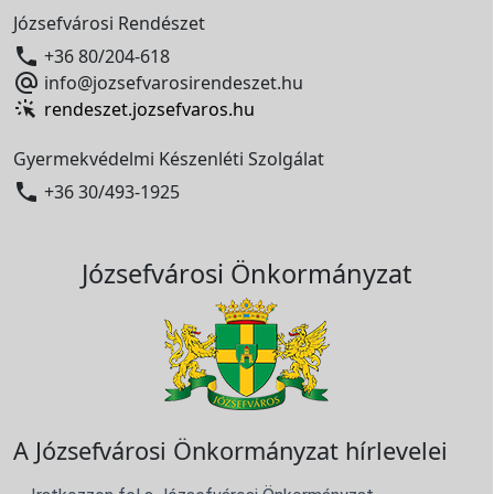
Józsefvárosi Rendészet

+36 80/204-618

info@jozsefvarosirendeszet.hu
rendeszet.jozsefvaros.hu
Gyermekvédelmi Készenléti Szolgálat

+36 30/493-1925
Józsefvárosi Önkormányzat
A Józsefvárosi Önkormányzat hírlevelei