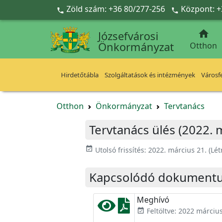
Ugrás a fő tartalomra
Zöld szám: +36 80/277-256
Központ: +



Józsefvárosi
Önkormányzat
Otthon
Hirdetőtábla
Szolgáltatások és intézmények
Városfe
Otthon
Önkormányzat
Tervtanács
Tervtanács ülés (2022. m
event_available
Utolsó frissítés:
2022. március 21.
(Lét
Kapcsolódó dokument
Meghívó
Feltöltve: 2022 március
event_available