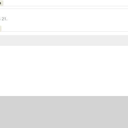
m
 21.