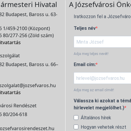
ármesteri Hivatal
A Józsefvárosi Önk
2 Budapest, Baross u. 63-
Iratkozzon fel a Józsefváro
 1/459-2100 (Központ)
Teljes név
 80/277-256 (Zöld szám)
itvatartás
Adja meg teljes nevét!
szolgálat
2 Budapest, Baross u. 66–
Email cím:
szolgalat@jozsefvaros.hu
Adja meg az email címét!
itvatartás
Válassza ki azokat a témá
városi Rendészet
hírlevelet megjelölhet.)
6 80/204-618
Általános hírek
Hogyan vehetek részt
ozsefvarosirendeszet.hu