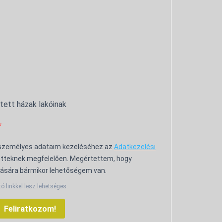
ntett házak lakóinak
 személyes adataim kezeléséhez az
Adatkezelési
tteknek megfelelően. Megértettem, hogy
ására bármikor lehetőségem van.
tó linkkel lesz lehetséges.
Feliratkozom!