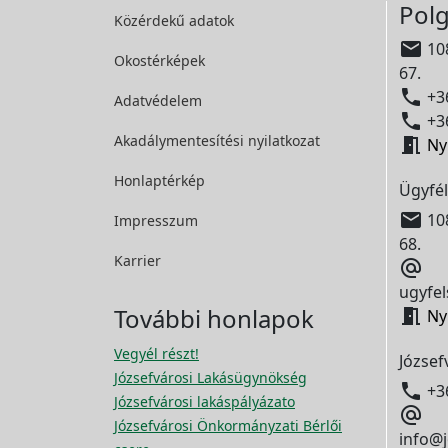
Polg
Közérdekű adatok

108
Okostérképek
67.

+36
Adatvédelem

+36
Akadálymentesítési
nyilatkozat

Ny
Honlaptérkép
Ügyfél

108
Impresszum
68.
Karrier

ugyfel
További honlapok

Ny
Vegyél részt!
József
Józsefvárosi Lakásügynökség

+3
Józsefvárosi lakáspályázato

Józsefvárosi Önkormányzati Bérlői
info@j