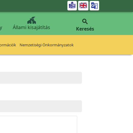


y
Állami kisajátítás
Keresés
formációk
Nemzetiségi Önkormányzatok