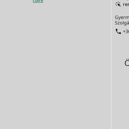
csere
re
Gyerm
Szolgá

+3
Ö