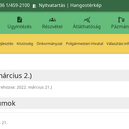
36 1/459-2100
Nyitvatartás
|
Hangostérkép




Ügyintézés
Részvétel
Átláthatóság
Pázmán
jlesztés
Közösség
Önkormányzat
Polgármesteri Hivatal
Választási in
árcius 2.)
rehozva:
2022. március 21.
)
umok
 21.