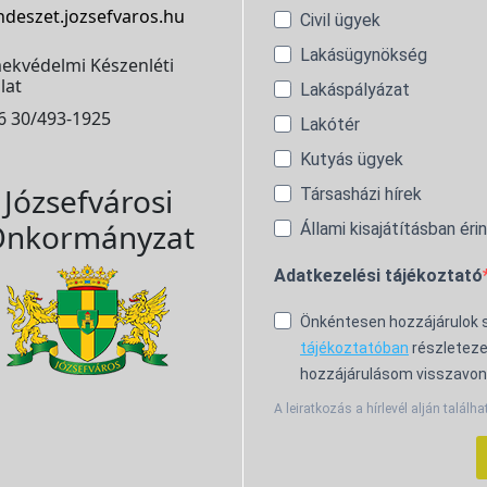
ndeszet.jozsefvaros.hu
Civil ügyek
Lakásügynökség
ekvédelmi Készenléti
lat
Lakáspályázat
6 30/493-1925
Lakótér
Kutyás ügyek
Józsefvárosi
Társasházi hírek
nkormányzat
Állami kisajátításban éri
Adatkezelési tájékoztató
Önkéntesen hozzájárulok
tájékoztatóban
részleteze
hozzájárulásom visszavon
A leiratkozás a hírlevél alján találha