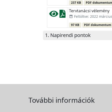
237 KB
PDF dokumentu
Tervtanácsi vélemény
Feltöltve: 2022 március
event_available
97 KB
PDF dokumentum
Napirendi pontok
További információk