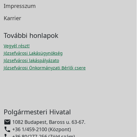
Impresszum
Karrier
További honlapok
Vegyél részt!
Józsefvárosi Lakásügynökség
Józsefvárosi lakáspályázato
Józsefvárosi Önkormányzati Bérlői csere
Polgármesteri Hivatal

1082 Budapest, Baross u. 63-67.

+36 1/459-2100 (Központ)

+36 80/277-256 (Zöld szám)