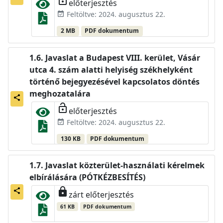
lock_open
előterjesztés
Feltöltve: 2024. augusztus 22.
event_available
2 MB
PDF dokumentum
Javaslat a Budapest VIII. kerület, Vásár
utca 4. szám alatti helyiség székhelyként
történő bejegyezésével kapcsolatos döntés
meghozatalára
share
lock_open
előterjesztés
Feltöltve: 2024. augusztus 22.
event_available
130 KB
PDF dokumentum
Javaslat közterület-használati kérelmek
elbírálására (PÓTKÉZBESÍTÉS)
lock
share
zárt előterjesztés
61 KB
PDF dokumentum