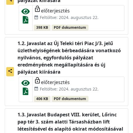
pályázat kiírására
lock_open
előterjesztés
Feltöltve: 2024. augusztus 22.
event_available
398 KB
PDF dokumentum
Javaslat az Új Teleki téri Piac J/3. jelű
üzlethelyiségének bérbeadására vonatkozó
nyilvános, egyfordulós pályázat
eredményének megállapítására és új
share
pályázat kiírására
lock_open
előterjesztés
Feltöltve: 2024. augusztus 22.
event_available
406 KB
PDF dokumentum
Javaslat Budapest VIII. kerület, Lőrinc
pap tér 3. szám alatti Társasházban lift
létesítésével és alapító okirat módosításával