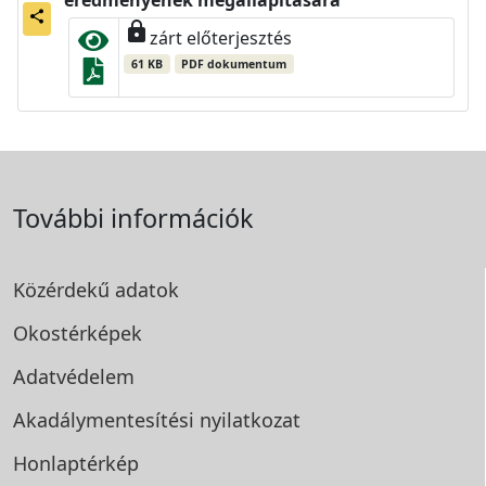
eredményének megállapítására
share
lock
zárt előterjesztés
61 KB
PDF dokumentum
További információk
Közérdekű adatok
Okostérképek
Adatvédelem
Akadálymentesítési
nyilatkozat
Honlaptérkép