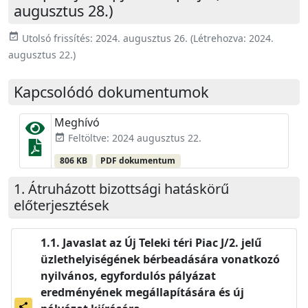
augusztus 28.)
event_available
Utolsó frissítés:
2024. augusztus 26.
(Létrehozva:
2024.
augusztus 22.
)
Kapcsolódó dokumentumok
Meghívó
Feltöltve: 2024 augusztus 22.
event_available
806 KB
PDF dokumentum
Átruházott bizottsági hatáskörű
előterjesztések
Javaslat az Új Teleki téri Piac J/2. jelű
üzlethelyiségének bérbeadására vonatkozó
nyilvános, egyfordulós pályázat
eredményének megállapítására és új
share