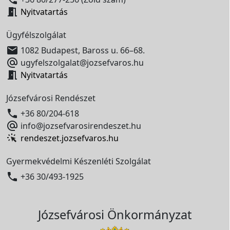

Nyitvatartás
Ügyfélszolgálat

1082 Budapest, Baross u. 66–68.

ugyfelszolgalat@jozsefvaros.hu

Nyitvatartás
Józsefvárosi Rendészet

+36 80/204-618

info@jozsefvarosirendeszet.hu
rendeszet.jozsefvaros.hu
Gyermekvédelmi Készenléti Szolgálat

+36 30/493-1925
Józsefvárosi Önkormányzat