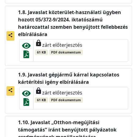
Javaslat közterület-használati ügyben
hozott 05/372-9/2024. iktatószámú
határozattal szemben benyújtott fellebbezés
elbírálására
share
lock
zárt előterjesztés
61 KB
PDF dokumentum
Javaslat gépjármű kárral kapcsolatos
kártérítési igény elbírálására
lock
share
zárt előterjesztés
61 KB
PDF dokumentum
Javaslat „Otthon-megújítási
támogatás” iránt benyújtott pályázatok