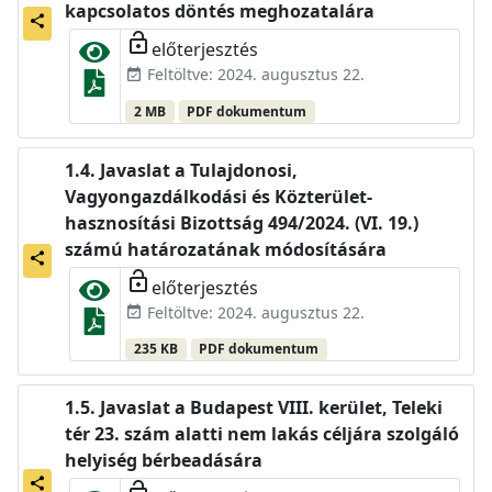
kapcsolatos döntés meghozatalára
share
lock_open
előterjesztés
Feltöltve: 2024. augusztus 22.
event_available
2 MB
PDF dokumentum
Javaslat a Tulajdonosi,
Vagyongazdálkodási és Közterület-
hasznosítási Bizottság 494/2024. (VI. 19.)
számú határozatának módosítására
share
lock_open
előterjesztés
Feltöltve: 2024. augusztus 22.
event_available
235 KB
PDF dokumentum
Javaslat a Budapest VIII. kerület, Teleki
tér 23. szám alatti nem lakás céljára szolgáló
helyiség bérbeadására
share