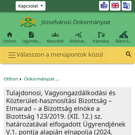
Ugrás a fő tartalomra

Kapcsolat
Józsefvárosi Önkormányzat




Otthon
Ügyintéz…
Részvétel
Átláthat…
Pázmány
Állami k…
Válasszon a menüpontok közül

Otthon
Önkormányzat
Tulajdonosi, Vagyongazdálkodási és 
Tulajdonosi, Vagyongazdálkodási és
Közterület-hasznosítási Bizottság –
Elmarad – a Bizottság elnöke a
Bizottság 123/2019. (XII. 12.) sz.
határozatával elfogadott Ügyrendjének
V.1. pontja alapján elnapolja (2024.