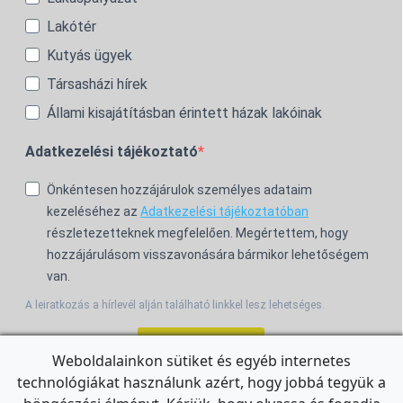
Lakótér
Kutyás ügyek
Társasházi hírek
Állami kisajátításban érintett házak lakóinak
Adatkezelési tájékoztató
Önkéntesen hozzájárulok személyes adataim
kezeléséhez az
Adatkezelési tájékoztatóban
részletezetteknek megfelelően. Megértettem, hogy
hozzájárulásom visszavonására bármikor lehetőségem
van.
A leiratkozás a hírlevél alján található linkkel lesz lehetséges.
Feliratkozom!
Weboldalainkon sütiket és egyéb internetes
technológiákat használunk azért, hogy jobbá tegyük a
For the English Newsletter, click
HERE.