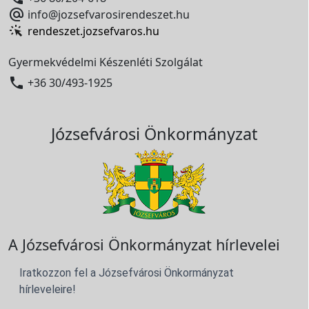

info@jozsefvarosirendeszet.hu
rendeszet.jozsefvaros.hu
Gyermekvédelmi Készenléti Szolgálat

+36 30/493-1925
Józsefvárosi Önkormányzat
A Józsefvárosi Önkormányzat hírlevelei
Iratkozzon fel a Józsefvárosi Önkormányzat
hírleveleire!