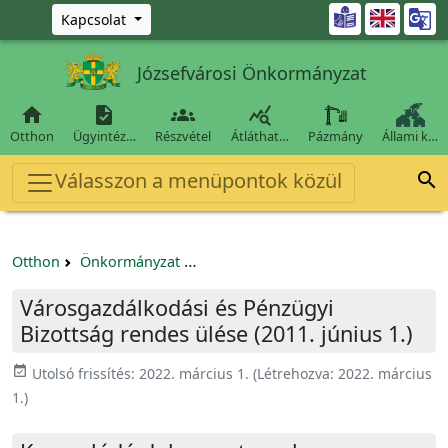
Ugrás a fő tartalomra

Kapcsolat
Józsefvárosi Önkormányzat




Otthon
Ügyintéz…
Részvétel
Átláthat…
Pázmány
Állami k…
Válasszon a menüpontok közül

Otthon
Önkormányzat
Városgazdálkodási és Pénzügyi Bizo
Városgazdálkodási és Pénzügyi
Bizottság rendes ülése (2011. június 1.)
event_available
Utolsó frissítés:
2022. március 1.
(Létrehozva:
2022. március
1.
)