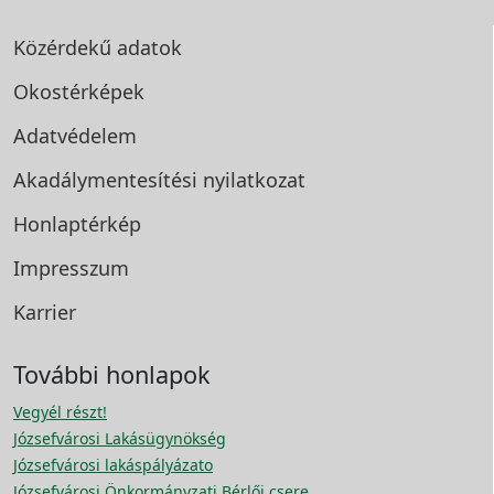
Közérdekű adatok
Okostérképek
Adatvédelem
Akadálymentesítési
nyilatkozat
Honlaptérkép
Impresszum
Karrier
További honlapok
Vegyél részt!
Józsefvárosi Lakásügynökség
Józsefvárosi lakáspályázato
Józsefvárosi Önkormányzati Bérlői csere