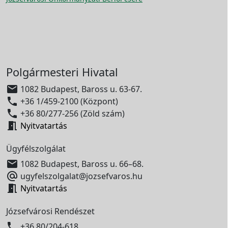
Polgármesteri Hivatal

1082 Budapest, Baross u. 63-67.

+36 1/459-2100 (Központ)

+36 80/277-256 (Zöld szám)

Nyitvatartás
Ügyfélszolgálat

1082 Budapest, Baross u. 66–68.

ugyfelszolgalat@jozsefvaros.hu

Nyitvatartás
Józsefvárosi Rendészet

+36 80/204-618