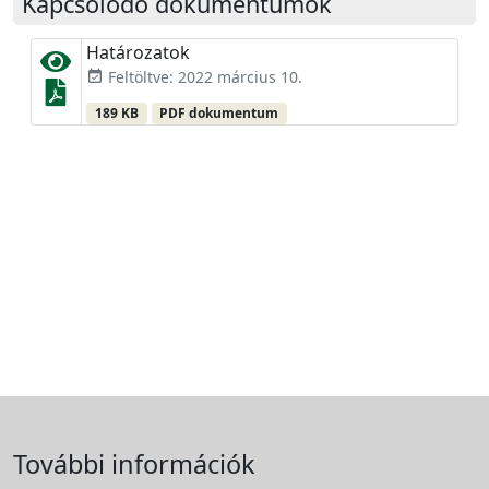
Kapcsolódó dokumentumok
Határozatok
Feltöltve: 2022 március 10.
event_available
189 KB
PDF dokumentum
További információk