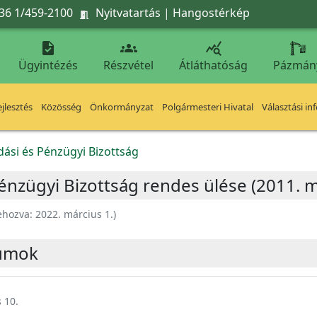
36 1/459-2100
Nyitvatartás
|
Hangostérkép




Ügyintézés
Részvétel
Átláthatóság
Pázmán
jlesztés
Közösség
Önkormányzat
Polgármesteri Hivatal
Választási in
ási és Pénzügyi Bizottság
nzügyi Bizottság rendes ülése (2011. m
ehozva:
2022. március 1.
)
umok
 10.