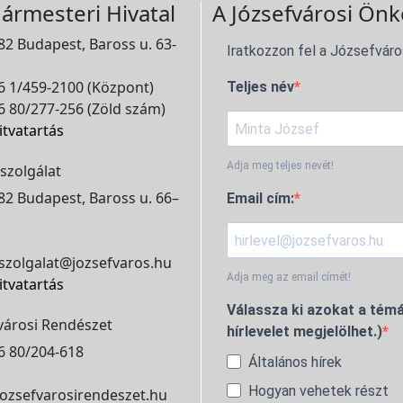
ármesteri Hivatal
A Józsefvárosi Önk
2 Budapest, Baross u. 63-
Iratkozzon fel a Józsefváro
 1/459-2100 (Központ)
Teljes név
 80/277-256 (Zöld szám)
itvatartás
Adja meg teljes nevét!
szolgálat
2 Budapest, Baross u. 66–
Email cím:
szolgalat@jozsefvaros.hu
Adja meg az email címét!
itvatartás
Válassza ki azokat a témá
városi Rendészet
hírlevelet megjelölhet.)
6 80/204-618
Általános hírek
Hogyan vehetek részt
ozsefvarosirendeszet.hu