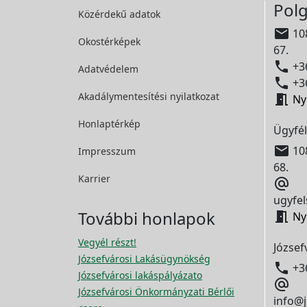
Polg
Közérdekű adatok

108
Okostérképek
67.

+36
Adatvédelem

+36
Akadálymentesítési
nyilatkozat

Ny
Honlaptérkép
Ügyfél

108
Impresszum
68.
Karrier

ugyfel
További honlapok

Ny
Vegyél részt!
József
Józsefvárosi Lakásügynökség

+3
Józsefvárosi lakáspályázato

Józsefvárosi Önkormányzati Bérlői
info@j