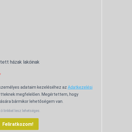
ntett házak lakóinak
 személyes adataim kezeléséhez az
Adatkezelési
tteknek megfelelően. Megértettem, hogy
ására bármikor lehetőségem van.
tó linkkel lesz lehetséges.
Feliratkozom!