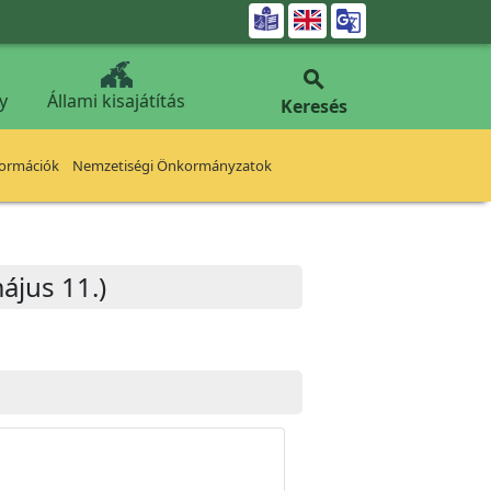


y
Állami kisajátítás
Keresés
formációk
Nemzetiségi Önkormányzatok
ájus 11.)