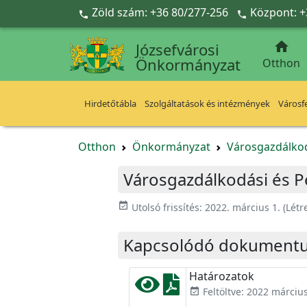
Ugrás a fő tartalomra
Zöld szám: +36 80/277-256
Központ: +



Józsefvárosi
Önkormányzat
Otthon
Hirdetőtábla
Szolgáltatások és intézmények
Városfe
Otthon
Önkormányzat
Városgazdálkod
Városgazdálkodási és Pé
event_available
Utolsó frissítés:
2022. március 1.
(Létr
Kapcsolódó dokument
Határozatok
Feltöltve: 2022 március
event_available