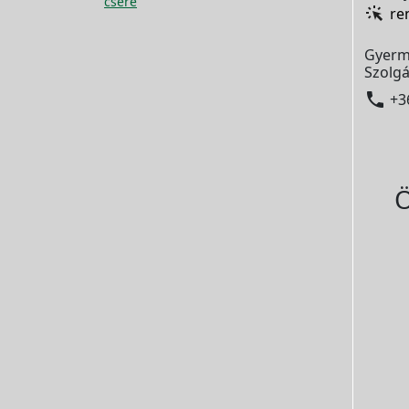
csere
re
Gyerm
Szolgá

+3
Ö