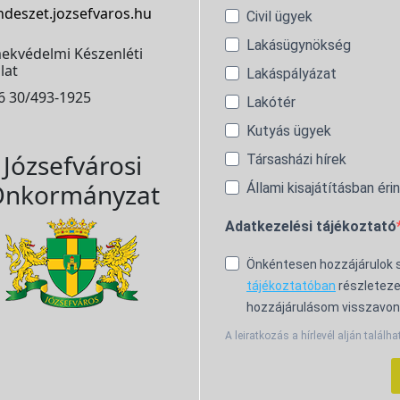
ndeszet.jozsefvaros.hu
Civil ügyek
Lakásügynökség
ekvédelmi Készenléti
lat
Lakáspályázat
6 30/493-1925
Lakótér
Kutyás ügyek
Józsefvárosi
Társasházi hírek
nkormányzat
Állami kisajátításban éri
Adatkezelési tájékoztató
Önkéntesen hozzájárulok
tájékoztatóban
részleteze
hozzájárulásom visszavon
A leiratkozás a hírlevél alján találha