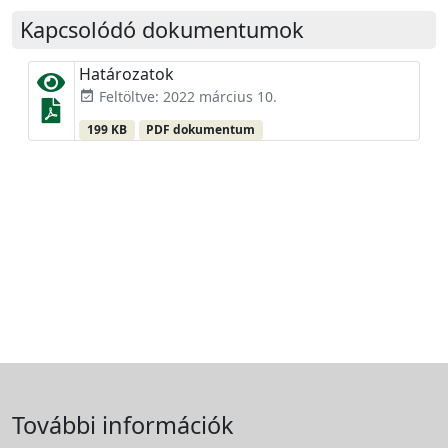
Kapcsolódó dokumentumok
Határozatok
Feltöltve: 2022 március 10.
event_available
199 KB
PDF dokumentum
További információk