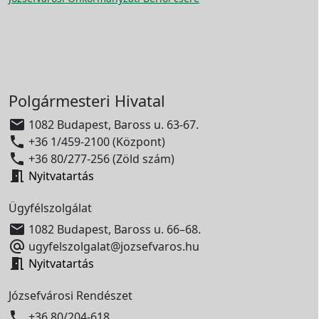
Polgármesteri Hivatal

1082 Budapest, Baross u. 63-67.

+36 1/459-2100 (Központ)

+36 80/277-256 (Zöld szám)

Nyitvatartás
Ügyfélszolgálat

1082 Budapest, Baross u. 66–68.

ugyfelszolgalat@jozsefvaros.hu

Nyitvatartás
Józsefvárosi Rendészet

+36 80/204-618