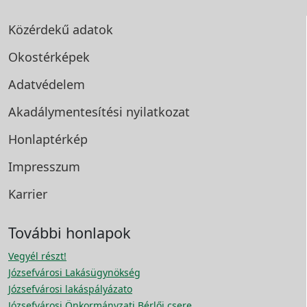
Közérdekű adatok
Okostérképek
Adatvédelem
Akadálymentesítési
nyilatkozat
Honlaptérkép
Impresszum
Karrier
További honlapok
Vegyél részt!
Józsefvárosi Lakásügynökség
Józsefvárosi lakáspályázato
Józsefvárosi Önkormányzati Bérlői csere