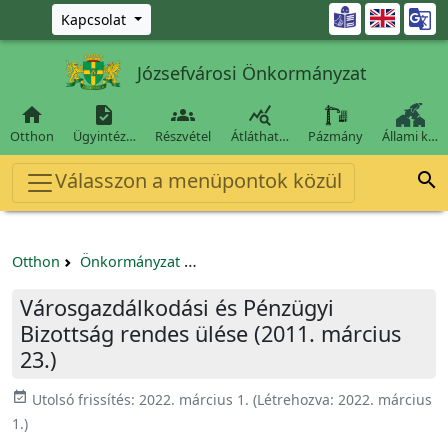
Ugrás a fő tartalomra

Kapcsolat
Józsefvárosi Önkormányzat




Otthon
Ügyintéz…
Részvétel
Átláthat…
Pázmány
Állami k…
Válasszon a menüpontok közül

Otthon
Önkormányzat
Városgazdálkodási és Pénzügyi Bizo
Városgazdálkodási és Pénzügyi
Bizottság rendes ülése (2011. március
23.)
event_available
Utolsó frissítés:
2022. március 1.
(Létrehozva:
2022. március
1.
)