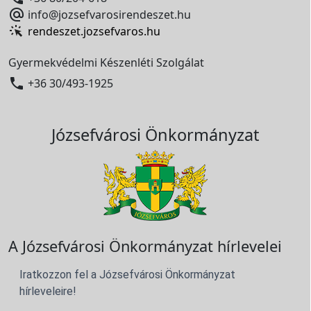

info@jozsefvarosirendeszet.hu
rendeszet.jozsefvaros.hu
Gyermekvédelmi Készenléti Szolgálat

+36 30/493-1925
Józsefvárosi Önkormányzat
A Józsefvárosi Önkormányzat hírlevelei
Iratkozzon fel a Józsefvárosi Önkormányzat
hírleveleire!