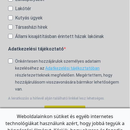
Lakótér
Kutyás ügyek
Társasházi hírek
Állami kisajátításban érintett házak lakóinak
Adatkezelési tájékoztató
Önkéntesen hozzájárulok személyes adataim
kezeléséhez az
Adatkezelési tájékoztatóban
részletezetteknek megfelelően. Megértettem, hogy
hozzájárulásom visszavonására bármikor lehetőségem
van.
A leiratkozás a hírlevél alján található linkkel lesz lehetséges.
Feliratkozom!
Weboldalainkon sütiket és egyéb internetes
technológiákat használunk azért, hogy jobbá tegyük a
For the English Newsletter, click
HERE.