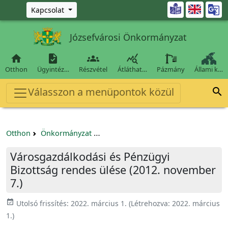
Ugrás a fő tartalomra

Kapcsolat
Józsefvárosi Önkormányzat




Otthon
Ügyintéz…
Részvétel
Átláthat…
Pázmány
Állami k…
Válasszon a menüpontok közül

Otthon
Önkormányzat
Városgazdálkodási és Pénzügyi Bizo
Városgazdálkodási és Pénzügyi
Bizottság rendes ülése (2012. november
7.)
event_available
Utolsó frissítés:
2022. március 1.
(Létrehozva:
2022. március
1.
)