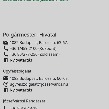
Polgármesteri Hivatal

1082 Budapest, Baross u. 63-67.

+36 1/459-2100 (Központ)

+36 80/277-256 (Zöld szám)

Nyitvatartás
Ügyfélszolgálat

1082 Budapest, Baross u. 66–68.

ugyfelszolgalat@jozsefvaros.hu

Nyitvatartás
Józsefvárosi Rendészet

+36 80/204-618