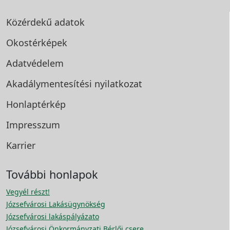
Közérdekű adatok
Okostérképek
Adatvédelem
Akadálymentesítési
nyilatkozat
Honlaptérkép
Impresszum
Karrier
További honlapok
Vegyél részt!
Józsefvárosi Lakásügynökség
Józsefvárosi lakáspályázato
Józsefvárosi Önkormányzati Bérlői csere