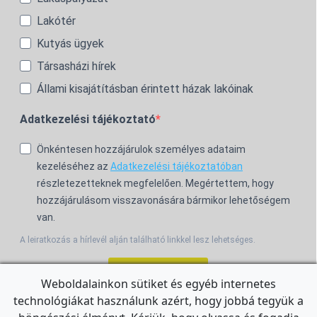
Lakótér
Kutyás ügyek
Társasházi hírek
Állami kisajátításban érintett házak lakóinak
Adatkezelési tájékoztató
Önkéntesen hozzájárulok személyes adataim
kezeléséhez az
Adatkezelési tájékoztatóban
részletezetteknek megfelelően. Megértettem, hogy
hozzájárulásom visszavonására bármikor lehetőségem
van.
A leiratkozás a hírlevél alján található linkkel lesz lehetséges.
Feliratkozom!
Weboldalainkon sütiket és egyéb internetes
technológiákat használunk azért, hogy jobbá tegyük a
For the English Newsletter, click
HERE.