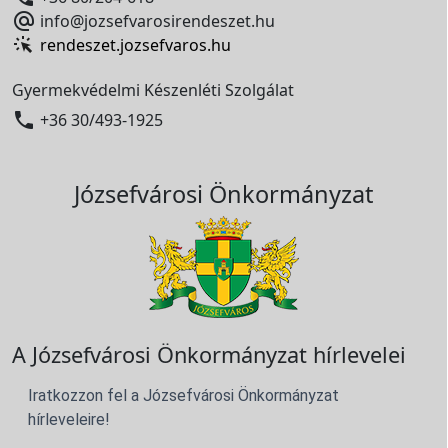

info@jozsefvarosirendeszet.hu
rendeszet.jozsefvaros.hu
Gyermekvédelmi Készenléti Szolgálat

+36 30/493-1925
Józsefvárosi Önkormányzat
A Józsefvárosi Önkormányzat hírlevelei
Iratkozzon fel a Józsefvárosi Önkormányzat
hírleveleire!