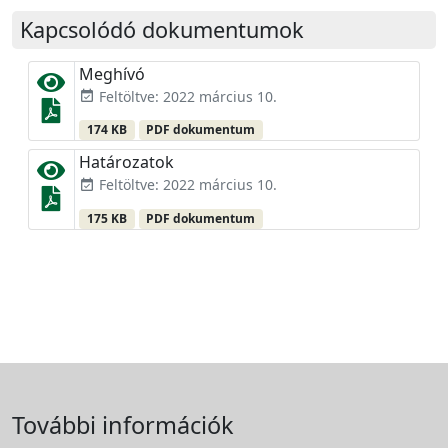
Kapcsolódó dokumentumok
Meghívó
Feltöltve: 2022 március 10.
event_available
174 KB
PDF dokumentum
Határozatok
Feltöltve: 2022 március 10.
event_available
175 KB
PDF dokumentum
További információk