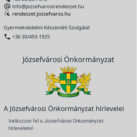

info@jozsefvarosirendeszet.hu
rendeszet.jozsefvaros.hu
Gyermekvédelmi Készenléti Szolgálat

+36 30/493-1925
Józsefvárosi Önkormányzat
A Józsefvárosi Önkormányzat hírlevelei
Iratkozzon fel a Józsefvárosi Önkormányzat
hírleveleire!