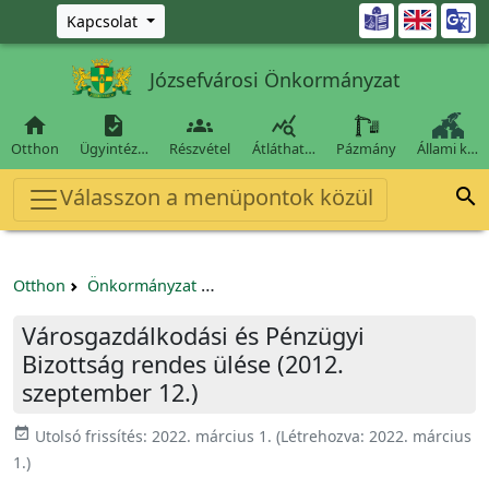
Ugrás a fő tartalomra

Kapcsolat
Józsefvárosi Önkormányzat




Otthon
Ügyintéz…
Részvétel
Átláthat…
Pázmány
Állami k…
Válasszon a menüpontok közül

Otthon
Önkormányzat
Városgazdálkodási és Pénzügyi Bizo
Városgazdálkodási és Pénzügyi
Bizottság rendes ülése (2012.
szeptember 12.)
event_available
Utolsó frissítés:
2022. március 1.
(Létrehozva:
2022. március
1.
)