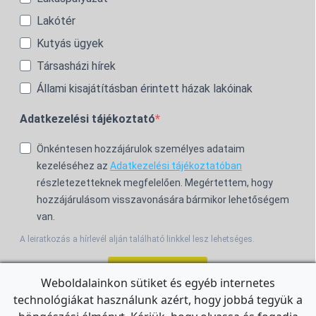
Lakótér
Kutyás ügyek
Társasházi hírek
Állami kisajátításban érintett házak lakóinak
Adatkezelési tájékoztató
Önkéntesen hozzájárulok személyes adataim
kezeléséhez az
Adatkezelési tájékoztatóban
részletezetteknek megfelelően. Megértettem, hogy
hozzájárulásom visszavonására bármikor lehetőségem
van.
A leiratkozás a hírlevél alján található linkkel lesz lehetséges.
Feliratkozom!
Weboldalainkon sütiket és egyéb internetes
technológiákat használunk azért, hogy jobbá tegyük a
For the English Newsletter, click
HERE.