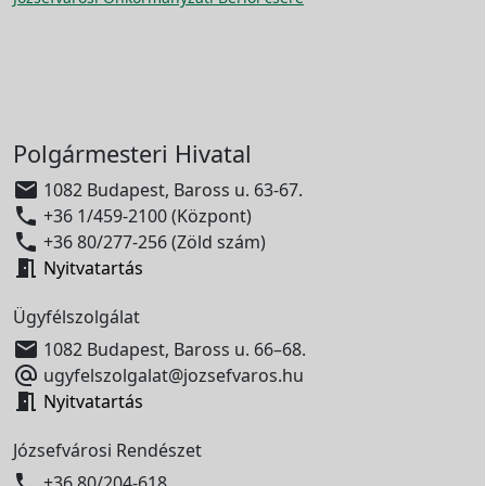
Polgármesteri Hivatal

1082 Budapest, Baross u. 63-67.

+36 1/459-2100 (Központ)

+36 80/277-256 (Zöld szám)

Nyitvatartás
Ügyfélszolgálat

1082 Budapest, Baross u. 66–68.

ugyfelszolgalat@jozsefvaros.hu

Nyitvatartás
Józsefvárosi Rendészet

+36 80/204-618