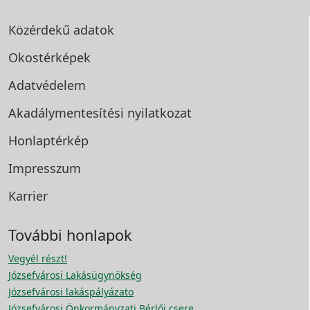
Közérdekű adatok
Okostérképek
Adatvédelem
Akadálymentesítési
nyilatkozat
Honlaptérkép
Impresszum
Karrier
További honlapok
Vegyél részt!
Józsefvárosi Lakásügynökség
Józsefvárosi lakáspályázato
Józsefvárosi Önkormányzati Bérlői csere