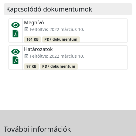
Kapcsolódó dokumentumok
Meghívó
Feltöltve: 2022 március 10.
event_available
161 KB
PDF dokumentum
Határozatok
Feltöltve: 2022 március 10.
event_available
97 KB
PDF dokumentum
További információk