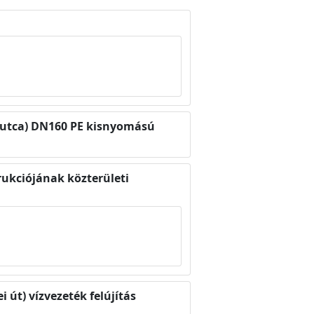
a utca) DN160 PE kisnyomású
rukciójának közterületi
 út) vízvezeték felújítás