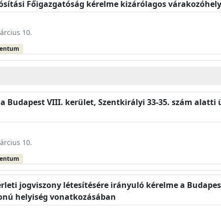
ósítási Főigazgatóság kérelme kizárólagos várakozóhelye
árcius 10.
mentum
e a Budapest VIII. kerület, Szentkirályi 33-35. szám alat
árcius 10.
mentum
leti jogviszony létesítésére irányuló kérelme a Budapest
donú helyiség vonatkozásában