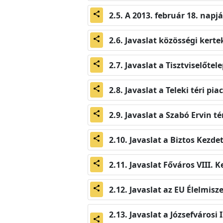
A 2013. február 18. napj
share
Javaslat közösségi kert
share
Javaslat a Tisztviselőte
share
Javaslat a Teleki téri p
share
Javaslat a Szabó Ervin 
share
Javaslat a Biztos Kezd
share
Javaslat Főváros VIII.
share
Javaslat az EU Élelmisz
share
Javaslat a Józsefváro
share