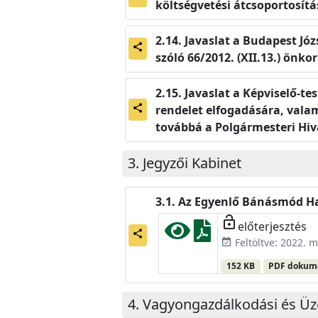
költségvetési átcsoportosít
Javaslat a Budapest Jó
share
szóló 66/2012. (XII.13.) önk
Javaslat a Képviselő-te
rendelet elfogadására, vala
share
továbbá a Polgármesteri Hiv
Jegyzői Kabinet
Az Egyenlő Bánásmód Hat
lock_open
előterjesztés
share
Feltöltve: 2022. m
event_available
152 KB
PDF doku
Vagyongazdálkodási és Üz