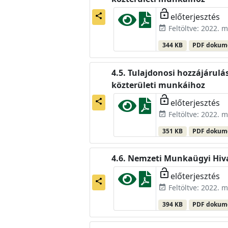
lock_open
előterjesztés
share
Feltöltve: 2022. m
event_available
344 KB
PDF doku
Tulajdonosi hozzájárulás
közterületi munkáihoz
lock_open
előterjesztés
share
Feltöltve: 2022. m
event_available
351 KB
PDF doku
Nemzeti Munkaügyi Hivat
lock_open
előterjesztés
share
Feltöltve: 2022. m
event_available
394 KB
PDF doku