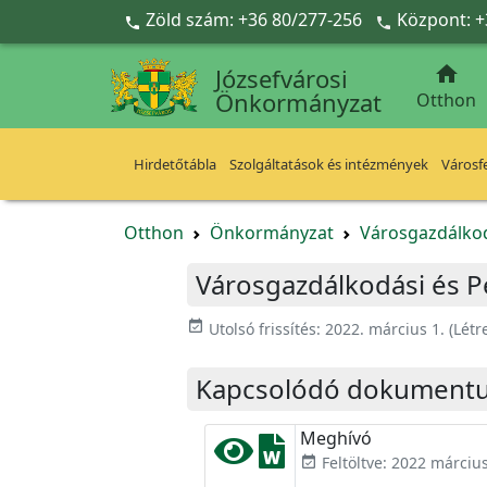
Ugrás a fő tartalomra
Zöld szám: +36 80/277-256
Központ: +



Józsefvárosi
Önkormányzat
Otthon
Hirdetőtábla
Szolgáltatások és intézmények
Városfe
Otthon
Önkormányzat
Városgazdálkod
Városgazdálkodási és Pé
event_available
Utolsó frissítés:
2022. március 1.
(Létr
Kapcsolódó dokument
Meghívó
Feltöltve: 2022 március
event_available