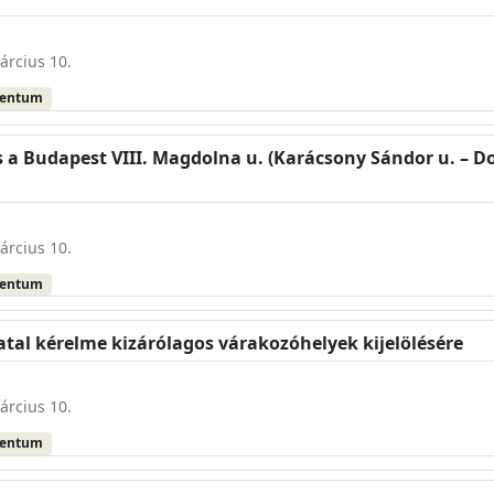
árcius 10.
mentum
 a Budapest VIII. Magdolna u. (Karácsony Sándor u. – Dob
árcius 10.
mentum
al kérelme kizárólagos várakozóhelyek kijelölésére
árcius 10.
mentum