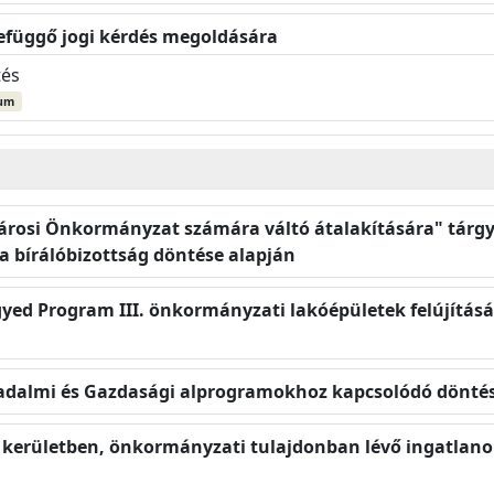
zefüggő jogi kérdés megoldására
tés
um
városi Önkormányzat számára váltó átalakítására" tárgy
 bírálóbizottság döntése alapján
yed Program III. önkormányzati lakóépületek felújításá
rsadalmi és Gazdasági alprogramokhoz kapcsolódó dönt
I. kerületben, önkormányzati tulajdonban lévő ingatlano