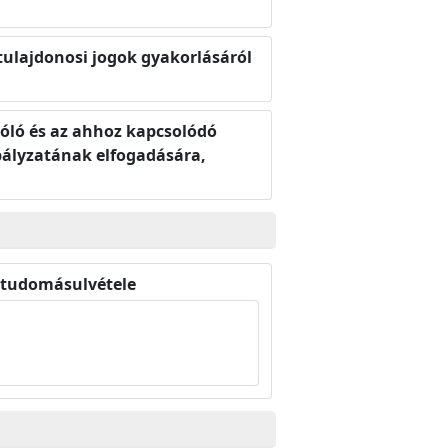
tulajdonosi jogok gyakorlásáról
szóló és az ahhoz kapcsolódó
bályzatának elfogadására,
s tudomásulvétele