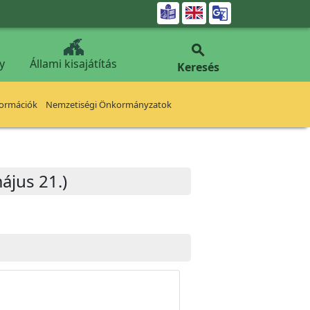


y
Állami kisajátítás
Keresés
formációk
Nemzetiségi Önkormányzatok
ájus 21.)