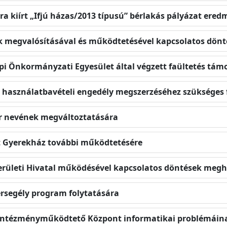
ára kiírt „Ifjú házas/2013 típusú” bérlakás pályázat er
ek megvalósításával és működtetésével kapcsolatos dön
lepi Önkormányzati Egyesület által végzett faültetés tá
iac használatbavételi engedély megszerzéséhez szükséges 
tér nevének megváltoztatására
et Gyerekház további működtetésére
 Kerületi Hivatal működésével kapcsolatos döntések meg
ersegély program folytatására
si Intézményműködtető Központ informatikai problémáin