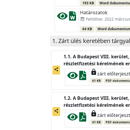
193 KB
Word dokument
Határozatok
Feltöltve: 2022 március
event_available
64 KB
Word dokumentu
Zárt ülés keretében tárgya
A Budapest VIII. kerület
részletfizetési kérelmének 
share
lock
zárt előterjesz
61 KB
PDF dokument
A Budapest VIII. kerület
részletfizetési kérelmének 
share
lock
zárt előterjesz
61 KB
PDF dokument