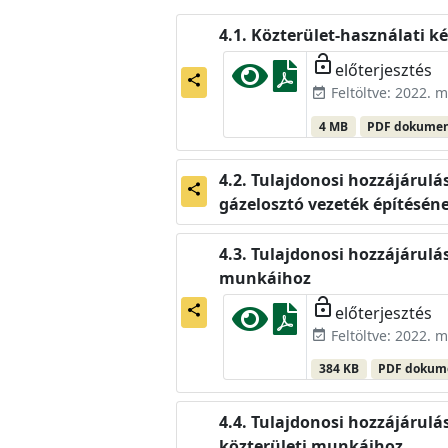
Közterület-használati ké
lock_open
előterjesztés
share
Feltöltve: 2022. m
event_available
4 MB
PDF dokume
Tulajdonosi hozzájárulá
share
gázelosztó vezeték építésén
Tulajdonosi hozzájárulás
munkáihoz
lock_open
előterjesztés
share
Feltöltve: 2022. m
event_available
384 KB
PDF doku
Tulajdonosi hozzájárulás 
közterületi munkáihoz