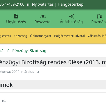
36 1/459-2100
Nyitvatartás
|
Hangostérkép




Ügyintézés
Részvétel
Átláthatóság
Pázmán
jlesztés
Közösség
Önkormányzat
Polgármesteri Hivatal
Választási in
ási és Pénzügyi Bizottság
nzügyi Bizottság rendes ülése (2013. m
ehozva:
2022. március 1.
)
umok
 10.