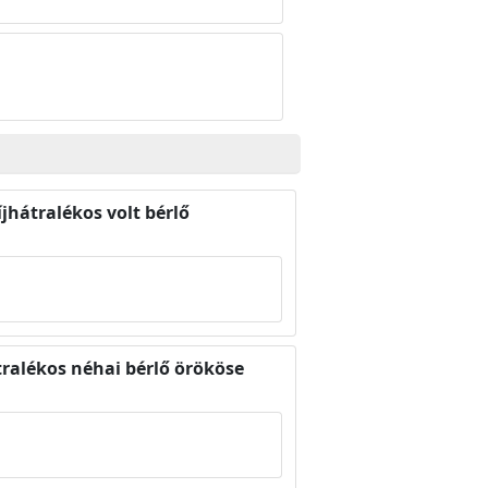
jhátralékos volt bérlő
tralékos néhai bérlő örököse