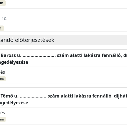
um
 10.
m
landó előterjesztések
, Baross u. ……………………. szám alatti lakásra fennálló, dí
engedélyezése
tés
um
, Tömő u. ……………….. szám alatti lakásra fennálló, díjhá
engedélyezése
tés
um