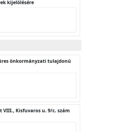
k kijelölésére
ti üres önkormányzati tulajdonú
 VIII., Kisfuvaros u. 9/c. szám