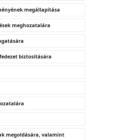
edményének megállapítása
tések meghozatalára
mogatására
fedezet biztosítására
hozatalára
ak megoldására, valamint