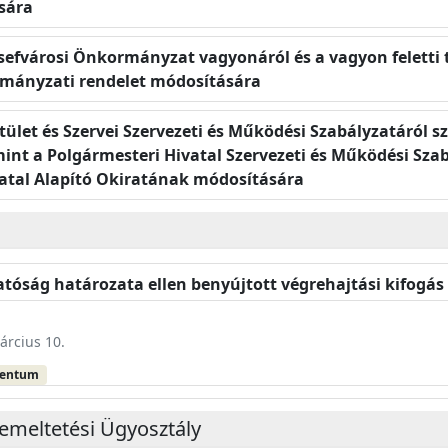
ására
zsefvárosi Önkormányzat vagyonáról és a vagyon feletti 
ormányzati rendelet módosítására
stület és Szervei Szervezeti és Működési Szabályzatáról 
mint a Polgármesteri Hivatal Szervezeti és Működési Sza
atal Alapító Okiratának módosítására
óság határozata ellen benyújtott végrehajtási kifogá
árcius 10.
mentum
emeltetési Ügyosztály