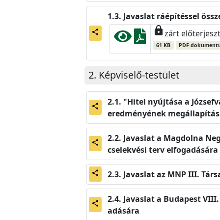
Javaslat ráépítéssel öss
lock
share
zárt előterjesz
61 KB
PDF dokument
Képviselő-testület
"Hitel nyújtása a József
share
eredményének megállapítása
Javaslat a Magdolna Neg
share
cselekvési terv elfogadására
Javaslat az MNP III. Tá
share
Javaslat a Budapest VII
share
adására