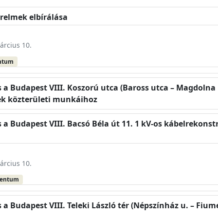
relmek elbírálása
árcius 10.
ntum
s a Budapest VIII. Koszorú utca (Baross utca – Magdoln
ek közterületi munkáihoz
 a Budapest VIII. Bacsó Béla út 11. 1 kV-os kábelrekonst
árcius 10.
mentum
a Budapest VIII. Teleki László tér (Népszínház u. – Fiumei