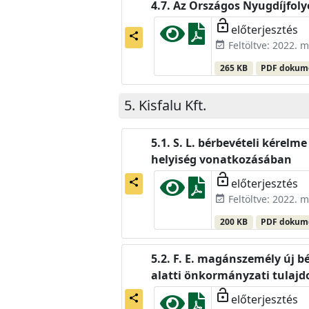
Az Országos Nyugdíjfoly
lock_open
előterjesztés
share
Feltöltve: 2022. m
event_available
265 KB
PDF doku
Kisfalu Kft.
S. L. bérbevételi kérelm
helyiség vonatkozásában
lock_open
előterjesztés
share
Feltöltve: 2022. m
event_available
200 KB
PDF doku
F. E. magánszemély új bér
alatti önkormányzati tulaj
lock_open
előterjesztés
share