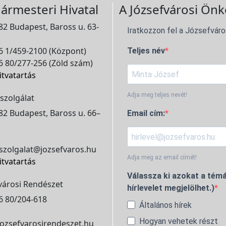
ármesteri Hivatal
A Józsefvárosi Önk
2 Budapest, Baross u. 63-
Iratkozzon fel a Józsefváro
 1/459-2100 (Központ)
Teljes név
 80/277-256 (Zöld szám)
itvatartás
Adja meg teljes nevét!
szolgálat
2 Budapest, Baross u. 66–
Email cím:
szolgalat@jozsefvaros.hu
Adja meg az email címét!
itvatartás
Válassza ki azokat a témá
városi Rendészet
hírlevelet megjelölhet.)
6 80/204-618
Általános hírek
Hogyan vehetek részt
ozsefvarosirendeszet.hu