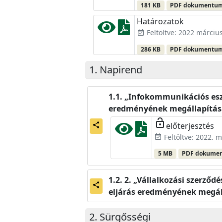
181 KB
PDF dokumentu
Határozatok
Feltöltve: 2022 március
event_available
286 KB
PDF dokumentu
Napirend
„Infokommunikációs eszk
eredményének megállapítás
lock_open
előterjesztés
share
Feltöltve: 2022. m
event_available
5 MB
PDF dokume
2. „Vállalkozási szerződ
share
eljárás eredményének megáll
Sürgősségi