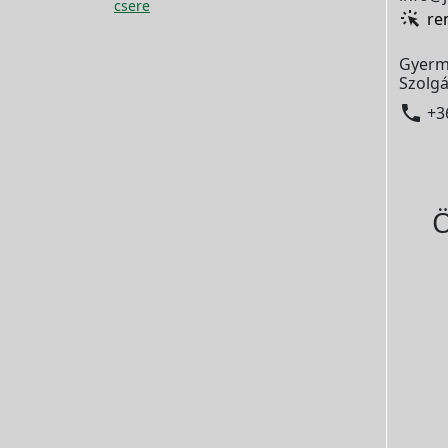
csere
re
Gyerm
Szolgá

+3
Ö