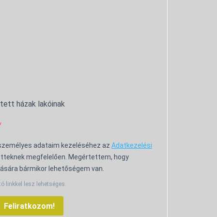
ntett házak lakóinak
 személyes adataim kezeléséhez az
Adatkezelési
tteknek megfelelően. Megértettem, hogy
ására bármikor lehetőségem van.
tó linkkel lesz lehetséges.
Feliratkozom!