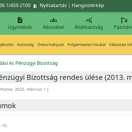
36 1/459-2100
Nyitvatartás
|
Hangostérkép




Ügyintézés
Részvétel
Átláthatóság
Pázmán
jlesztés
Közösség
Önkormányzat
Polgármesteri Hivatal
Választási in
ási és Pénzügyi Bizottság
nzügyi Bizottság rendes ülése (2013. m
ehozva:
2022. március 1.
)
umok
 10.