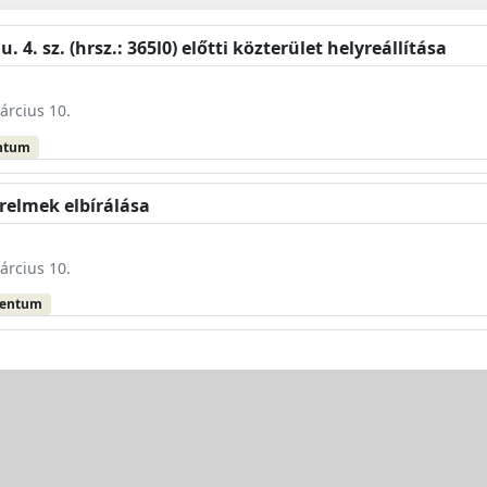
u. 4. sz. (hrsz.: 365l0) előtti közterület helyreállítása
árcius 10.
ntum
relmek elbírálása
árcius 10.
mentum