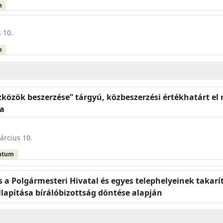
m
 10.
m
özök beszerzése” tárgyú, közbeszerzési értékhatárt el n
a
árcius 10.
ntum
és a Polgármesteri Hivatal és egyes telephelyeinek takar
apítása bírálóbizottság döntése alapján