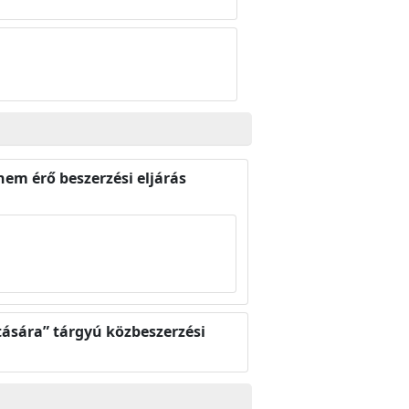
em érő beszerzési eljárás
ítására” tárgyú közbeszerzési