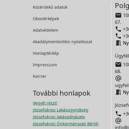
Polg
Közérdekű adatok

108
Okostérképek
67.

+36
Adatvédelem

+36
Akadálymentesítési
nyilatkozat

Ny
Honlaptérkép
Ügyfél

108
Impresszum
68.
Karrier

ugyfel
További honlapok

Ny
Vegyél részt!
József
Józsefvárosi Lakásügynökség

+3
Józsefvárosi lakáspályázato

Józsefvárosi Önkormányzati Bérlői
info@j