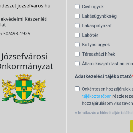
ndeszet.jozsefvaros.hu
Civil ügyek
Lakásügynökség
ekvédelmi Készenléti
lat
Lakáspályázat
6 30/493-1925
Lakótér
Kutyás ügyek
Józsefvárosi
Társasházi hírek
nkormányzat
Állami kisajátításban éri
Adatkezelési tájékoztató
Önkéntesen hozzájárulok
tájékoztatóban
részleteze
hozzájárulásom visszavon
A leiratkozás a hírlevél alján találha