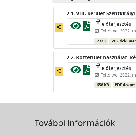
VIII. kerület Szentkirályi 
lock_open
előterjesztés
share
Feltöltve: 2022. m
event_available
2 MB
PDF dokume
Közterület használati ké
lock_open
előterjesztés
share
Feltöltve: 2022. m
event_available
658 KB
PDF doku
További információk