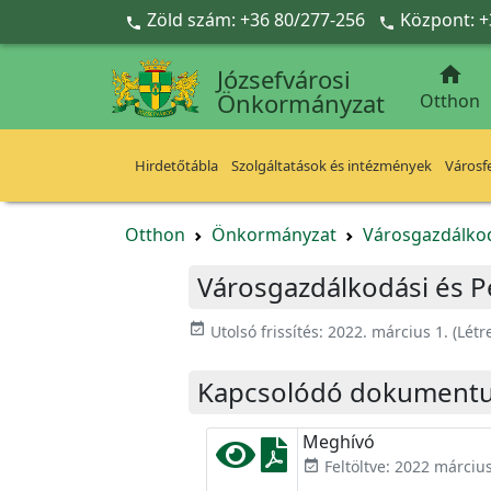
Ugrás a fő tartalomra
Zöld szám: +36 80/277-256
Központ: +



Józsefvárosi
Önkormányzat
Otthon
Hirdetőtábla
Szolgáltatások és intézmények
Városfe
Otthon
Önkormányzat
Városgazdálkod
Városgazdálkodási és Pé
event_available
Utolsó frissítés:
2022. március 1.
(Létr
Kapcsolódó dokument
Meghívó
Feltöltve: 2022 március
event_available