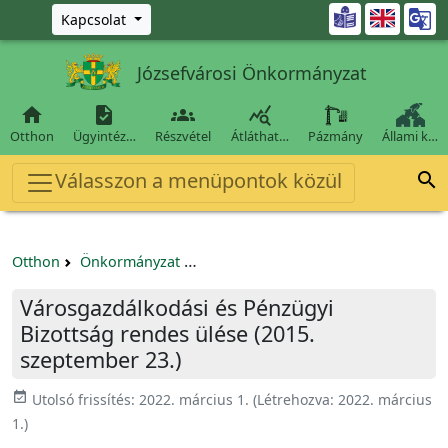
Ugrás a fő tartalomra

Kapcsolat
Józsefvárosi Önkormányzat




Otthon
Ügyintéz…
Részvétel
Átláthat…
Pázmány
Állami k…
Válasszon a menüpontok közül

Otthon
Önkormányzat
Városgazdálkodási és Pénzügyi Bizo
Városgazdálkodási és Pénzügyi
Bizottság rendes ülése (2015.
szeptember 23.)
event_available
Utolsó frissítés:
2022. március 1.
(Létrehozva:
2022. március
1.
)