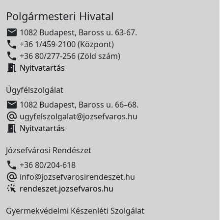
Polgármesteri Hivatal

1082 Budapest, Baross u. 63-67.

+36 1/459-2100 (Központ)

+36 80/277-256 (Zöld szám)

Nyitvatartás
Ügyfélszolgálat

1082 Budapest, Baross u. 66–68.

ugyfelszolgalat@jozsefvaros.hu

Nyitvatartás
Józsefvárosi Rendészet

+36 80/204-618

info@jozsefvarosirendeszet.hu
rendeszet.jozsefvaros.hu
Gyermekvédelmi Készenléti Szolgálat