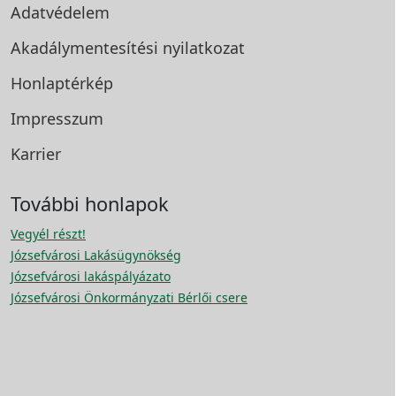
Adatvédelem
Akadálymentesítési
nyilatkozat
Honlaptérkép
Impresszum
Karrier
További honlapok
Vegyél részt!
Józsefvárosi Lakásügynökség
Józsefvárosi lakáspályázato
Józsefvárosi Önkormányzati Bérlői csere