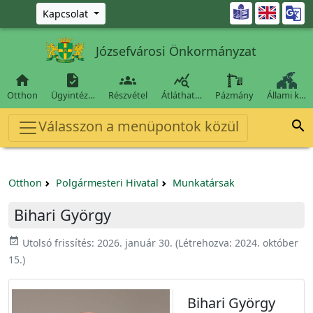
Ugrás a fő tartalomra

Kapcsolat
Józsefvárosi Önkormányzat




Otthon
Ügyintéz…
Részvétel
Átláthat…
Pázmány
Állami k…
Válasszon a menüpontok közül

Otthon
Polgármesteri Hivatal
Munkatársak
Bihari György
event_available
Utolsó frissítés:
2026. január 30.
(Létrehozva:
2024. október
15.
)
Bihari György