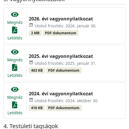
2026. évi vagyonnyilatkozat
Megnéz
event_available
Utolsó frissítés: 2026. január 30.
2 MB
PDF dokumentum
Letöltés
2025. évi vagyonnyilatkozat
Megnéz
event_available
Utolsó frissítés: 2025. január 31.
403 KB
PDF dokumentum
Letöltés
2024. évi vagyonnyilatkozat
Megnéz
event_available
Utolsó frissítés: 2024. október 30.
416 KB
PDF dokumentum
Letöltés
Testületi tagságok