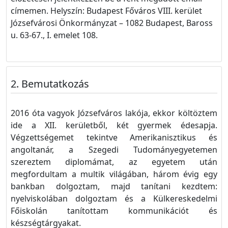
címemen. H
elyszín:
Budapest Főváros VIII. kerület
Józsefvárosi Önkormányzat – 1082 Budapest, Baross
u. 63-67., I. emelet 108.
Bemutatkozás
2016 óta vagyok Józsefváros lakója, ekkor költöztem
ide a XII. kerületből, két gyermek édesapja.
Végzettségemet tekintve Amerikanisztikus és
angoltanár, a Szegedi Tudományegyetemen
szereztem diplomámat, az egyetem után
megfordultam a multik világában, három évig egy
bankban dolgoztam, majd tanítani kezdtem:
nyelviskolában dolgoztam és a Külkereskedelmi
Főiskolán tanítottam kommunikációt és
készségtárgyakat.