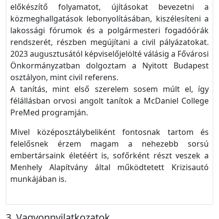
előkészítő folyamatot, újításokat bevezetni a
közmeghallgatások lebonyolításában, kiszélesíteni a
lakossági fórumok és a polgármesteri fogadóórák
rendszerét, részben megújítani a civil pályázatokat.
2023 augusztusától képviselőjelölté válásig a Fővárosi
Önkormányzatban dolgoztam a Nyitott Budapest
osztályon, mint civil referens.
A tanítás, mint első szerelem sosem múlt el, így
félállásban orvosi angolt tanítok a McDaniel College
PreMed programján.
Mivel középosztálybeliként fontosnak tartom és
felelősnek érzem magam a nehezebb sorsú
embertársaink életéért is, sofőrként részt veszek a
Menhely Alapítvány által működtetett Krizisautó
munkájában is.
Vagyonnyilatkozatok