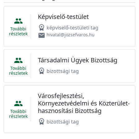
Képviselő-testület
people
workspace_premium
képviselő-testületi tag
További
részletek
email
hivatal@jozsefvaros.hu
Társadalmi Ügyek Bizottság
people
További
workspace_premium
bizottsági tag
részletek
Városfejlesztési,
Környezetvédelmi és Közterület-
people
hasznosítási Bizottság
További
részletek
workspace_premium
bizottsági tag