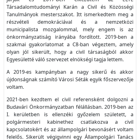
Társadalomtudományi Karán a Civil és Közösségi
Tanulmányok mesterszakot. Itt ismerkedtem meg a
részvételi demokráciával és a nemzetközi
municipalista mozgalommal, mely engem is az
önkormányzatiság irányába fordított. 2019-ben a
szakmai gyakorlatomat a C8-ban végeztem, amely
olyan jól sikerült, hogy a civil társaságból akkor
Egyesületté váló szervezet elnökségi tagja lettem.
A 2019-es kampányban a nagy sikerű és akkor
újdonságnak számító Városi Séták egyik főszervezője
voltam.
2021-ben kezdtem el civil referensként dolgozni a
Budavári Önkormányzatban félállásban. 2019-ben az
I. kerületben is ellenzéki győzelem született, a
polgármesteri kabinethez csatlakozva a civil
kapcsolatokért és az állampolgári bevonásért voltam
felelős. Sikerült végigvinni egy Állampolgári Tanács