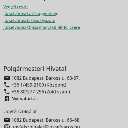
Vegyél részt!
Józsefvárosi Lakásügynökség
Józsefvárosi lakáspályázato
Józsefvárosi Önkormányzati Bérlői csere
Polgármesteri Hivatal

1082 Budapest, Baross u. 63-67.

+36 1/459-2100 (Központ)

+36 80/277-256 (Zöld szám)

Nyitvatartás
Ügyfélszolgálat

1082 Budapest, Baross u. 66–68.

ugyfelszolgalat@jozsefvaros.hu