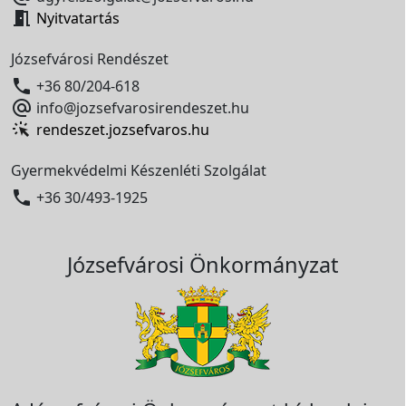

Nyitvatartás
Józsefvárosi Rendészet

+36 80/204-618

info@jozsefvarosirendeszet.hu
rendeszet.jozsefvaros.hu
Gyermekvédelmi Készenléti Szolgálat

+36 30/493-1925
Józsefvárosi Önkormányzat