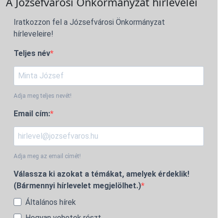
A Józsefvárosi Önkormányzat hírlevelei
Iratkozzon fel a Józsefvárosi Önkormányzat
hírleveleire!
Teljes név
Adja meg teljes nevét!
Email cím:
Adja meg az email címét!
Válassza ki azokat a témákat, amelyek érdeklik!
(Bármennyi hírlevelet megjelölhet.)
Általános hírek
Hogyan vehetek részt