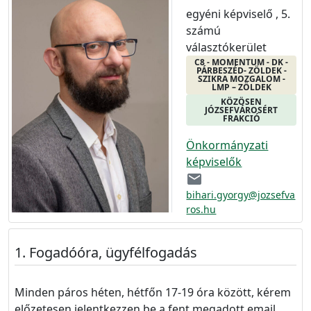
egyéni képviselő , 5.
számú
választókerület
C8 - MOMENTUM - DK -
PÁRBESZÉD- ZÖLDEK -
SZIKRA MOZGALOM -
LMP – ZÖLDEK
KÖZÖSEN
JÓZSEFVÁROSÉRT
FRAKCIÓ
Önkormányzati
képviselők
email
bihari.gyorgy@jozsefva
ros.hu
Fogadóóra, ügyfélfogadás
Minden páros héten, hétfőn 17-19 óra között, kérem
előzetesen jelentkezzen be a fent megadott email