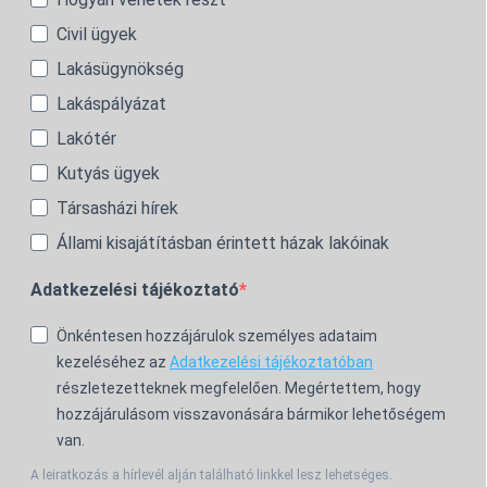
Civil ügyek
Lakásügynökség
Lakáspályázat
Lakótér
Kutyás ügyek
Társasházi hírek
Állami kisajátításban érintett házak lakóinak
Adatkezelési tájékoztató
Önkéntesen hozzájárulok személyes adataim
kezeléséhez az
Adatkezelési tájékoztatóban
részletezetteknek megfelelően. Megértettem, hogy
hozzájárulásom visszavonására bármikor lehetőségem
van.
A leiratkozás a hírlevél alján található linkkel lesz lehetséges.