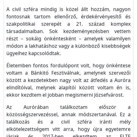
A civil szféra mindig is közel állt hozzám, nagyon
fontosnak tartom ellenőrző, érdekérvényesítő és
szakpolitikai szerepét a 21. század komplex
társadalmaiban. Sok kezdeményezésben vettem
részt – sokáig önkéntesként – amelyek valamilyen
módon a lakhatáshoz vagy a különböző kisebbségek
ügyeihez kapcsolódtak.
Életemben fontos fordulópont volt, hogy önkéntese
voltam a Bánkitó Fesztiválnak, amelynek szervezői
között a kezdetekben nagy volt az átfedés a Auróra
elindítóival, melynek alapítói között voltam én is,
ekkor kezdtem el jobban megismerni Józsefvárost.
Az Aurórában találkoztam először a
közösségszervezéssel, annak módszertanával. Ez a
találkozás és a civil szféra iránti mély
elkötelezettségem vitt arra, hogy újra egyetemre
járjak és 2017-ben elkezdtem az ELTE