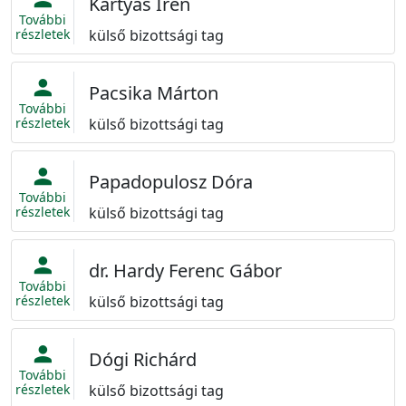
Kártyás Irén
További
részletek
külső bizottsági tag
person
Pacsika Márton
További
részletek
külső bizottsági tag
person
Papadopulosz Dóra
További
részletek
külső bizottsági tag
person
dr. Hardy Ferenc Gábor
További
részletek
külső bizottsági tag
person
Dógi Richárd
További
részletek
külső bizottsági tag