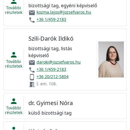
person
bizottsági tag, egyéni képviselő
További
email
kozma.lajos@jozsefvaros.hu
részletek
phone
+36 1/459-2183
Szili-Darók Ildikó
bizottsági tag, listás
person
képviselő
További
email
daroki@jozsefvaros.hu
részletek
phone
+36 1/459-2183
phone_android
+36 20/212-5804
meeting_room
I. em. 108.
person
dr. Gyimesi Nóra
További
részletek
külső bizottsági tag
person