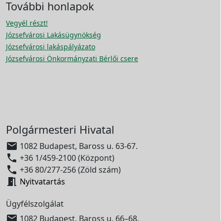
További honlapok
Vegyél részt!
Józsefvárosi Lakásügynökség
Józsefvárosi lakáspályázato
Józsefvárosi Önkormányzati Bérlői csere
Polgármesteri Hivatal

1082 Budapest, Baross u. 63-67.

+36 1/459-2100 (Központ)

+36 80/277-256 (Zöld szám)

Nyitvatartás
Ügyfélszolgálat

1082 Budapest, Baross u. 66–68.