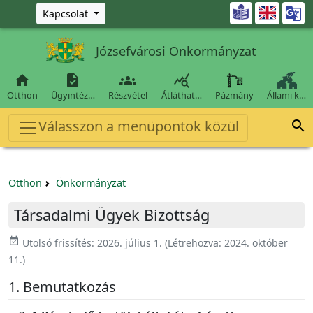
Ugrás a fő tartalomra

Kapcsolat
Józsefvárosi Önkormányzat




Otthon
Ügyintéz…
Részvétel
Átláthat…
Pázmány
Állami k…
Válasszon a menüpontok közül

Otthon
Önkormányzat
Társadalmi Ügyek Bizottság
event_available
Utolsó frissítés:
2026. július 1.
(Létrehozva:
2024. október
11.
)
Bemutatkozás