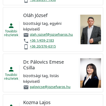
phone_android
Oláh József
bizottsági tag, egyéni
person
képviselő
További
email
olah.jozsef@jozsefvaros.hu
részletek
phone
+36 1/459-2183
phone_android
+36 20/376-6315
Dr. Pálovics Emese
Csilla
person
További
bizottsági tag, listás
részletek
képviselő
email
palovicse@jozsefvaros.hu
Kozma Lajos