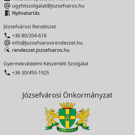

ugyfelszolgalat@jozsefvaros.hu

Nyitvatartás
Józsefvárosi Rendészet

+36 80/204-618

info@jozsefvarosirendeszet.hu
rendeszet.jozsefvaros.hu
Gyermekvédelmi Készenléti Szolgálat

+36 30/493-1925
Józsefvárosi Önkormányzat