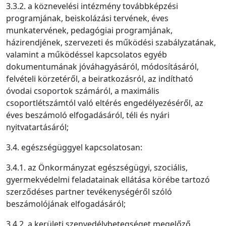
3.3.2. a köznevelési intézmény továbbképzési
programjának, beiskolázási tervének, éves
munkatervének, pedagógiai programjának,
házirendjének, szervezeti és működési szabályzatának,
valamint a működéssel kapcsolatos egyéb
dokumentumának jóváhagyásáról, módosításáról,
felvételi körzetéről, a beiratkozásról, az indítható
óvodai csoportok számáról, a maximális
csoportlétszámtól való eltérés engedélyezéséről, az
éves beszámoló elfogadásáról, téli és nyári
nyitvatartásáról;
3.4. egészségüggyel kapcsolatosan:
3.4.1. az Önkormányzat egészségügyi, szociális,
gyermekvédelmi feladatainak ellátása körébe tartozó
szerződéses partner tevékenységéről szóló
beszámolójának elfogadásáról;
3.4.2. a kerületi szenvedélybetegséget megelőző