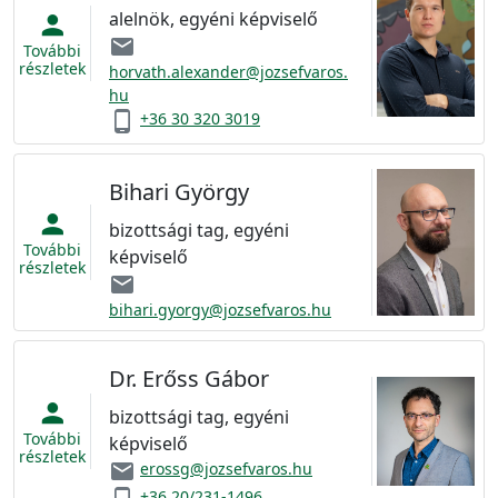
alelnök, egyéni képviselő
person
email
További
részletek
horvath.alexander@jozsefvaros.
hu
phone_android
+36 30 320 3019
Bihari György
person
bizottsági tag, egyéni
További
képviselő
részletek
email
bihari.gyorgy@jozsefvaros.hu
Dr. Erőss Gábor
person
bizottsági tag, egyéni
További
képviselő
részletek
email
erossg@jozsefvaros.hu
+36 20/231-1496