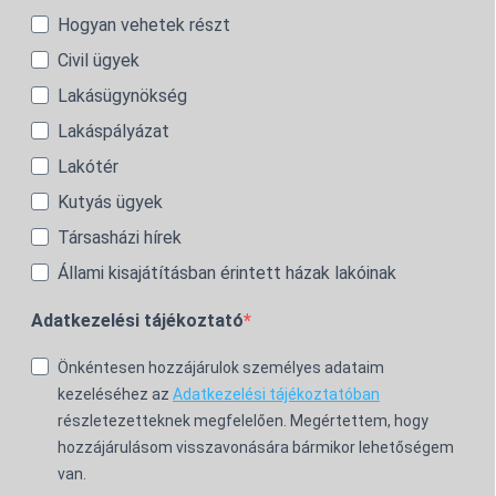
Hogyan vehetek részt
Civil ügyek
Lakásügynökség
Lakáspályázat
Lakótér
Kutyás ügyek
Társasházi hírek
Állami kisajátításban érintett házak lakóinak
Adatkezelési tájékoztató
Önkéntesen hozzájárulok személyes adataim
kezeléséhez az
Adatkezelési tájékoztatóban
részletezetteknek megfelelően. Megértettem, hogy
hozzájárulásom visszavonására bármikor lehetőségem
van.