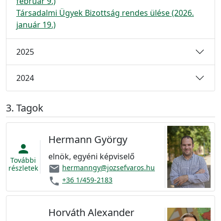
február 9.)
Társadalmi Ügyek Bizottság rendes ülése (2026.
január 19.)
2025
2024
Tagok
Hermann György
person
elnök, egyéni képviselő
További
email
hermanngy@jozsefvaros.hu
részletek
phone
+36 1/459-2183
Horváth Alexander