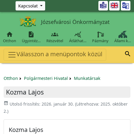
Ugrás a fő tartalomra

Kapcsolat
Józsefvárosi Önkormányzat




Otthon
Ügyintéz…
Részvétel
Átláthat…
Pázmány
Állami k…
Válasszon a menüpontok közül

Otthon
Polgármesteri Hivatal
Munkatársak
Kozma Lajos
event_available
Utolsó frissítés:
2026. január 30.
(Létrehozva:
2025. október
2.
)
Kozma Lajos