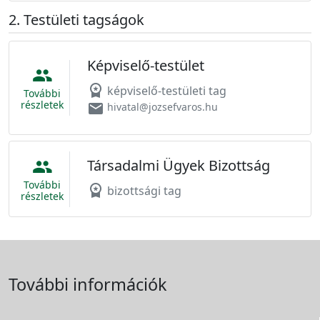
Testületi tagságok
Képviselő-testület
people
workspace_premium
képviselő-testületi tag
További
részletek
email
hivatal@jozsefvaros.hu
Társadalmi Ügyek Bizottság
people
További
workspace_premium
bizottsági tag
részletek
További információk