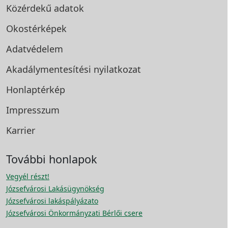
Közérdekű adatok
Okostérképek
Adatvédelem
Akadálymentesítési
nyilatkozat
Honlaptérkép
Impresszum
Karrier
További honlapok
Vegyél részt!
Józsefvárosi Lakásügynökség
Józsefvárosi lakáspályázato
Józsefvárosi Önkormányzati Bérlői csere