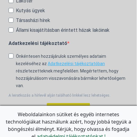
Lakótér
Kutyás ügyek
Társasházi hírek
Állami kisajátításban érintett házak lakóinak
Adatkezelési tájékoztató
Önkéntesen hozzájárulok személyes adataim
kezeléséhez az
Adatkezelési tájékoztatóban
részletezetteknek megfelelően. Megértettem, hogy
hozzájárulásom visszavonására bármikor lehetőségem
van.
A leiratkozás a hírlevél alján található linkkel lesz lehetséges.
Feliratkozom!
Weboldalainkon sütiket és egyéb internetes
technológiákat használunk azért, hogy jobbá tegyük a
For the English Newsletter, click
HERE.
böngészési élményt. Kérjük, hogy olvassa és fogadja
el
adatvédelmi tájékoztatónkat.!