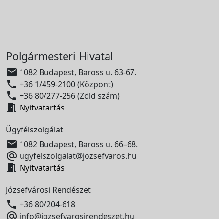
Polgármesteri Hivatal

1082 Budapest, Baross u. 63-67.

+36 1/459-2100 (Központ)

+36 80/277-256 (Zöld szám)

Nyitvatartás
Ügyfélszolgálat

1082 Budapest, Baross u. 66–68.

ugyfelszolgalat@jozsefvaros.hu

Nyitvatartás
Józsefvárosi Rendészet

+36 80/204-618

info@jozsefvarosirendeszet.hu