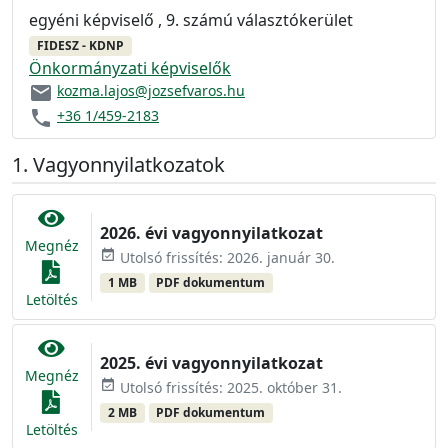
egyéni képviselő , 9. számú választókerület
FIDESZ - KDNP
Önkormányzati képviselők
email
kozma.lajos@jozsefvaros.hu
phone
+36 1/459-2183
Vagyonnyilatkozatok
2026. évi vagyonnyilatkozat
Megnéz
event_available
Utolsó frissítés: 2026. január 30.
1 MB
PDF dokumentum
Letöltés
2025. évi vagyonnyilatkozat
Megnéz
event_available
Utolsó frissítés: 2025. október 31.
2 MB
PDF dokumentum
Letöltés