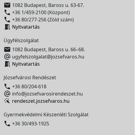

1082 Budapest, Baross u. 63-67.

+36 1/459-2100 (Központ)

+36 80/277-256 (Zöld szám)

Nyitvatartás
Ügyfélszolgálat

1082 Budapest, Baross u. 66–68.

ugyfelszolgalat@jozsefvaros.hu

Nyitvatartás
Józsefvárosi Rendészet

+36 80/204-618

info@jozsefvarosirendeszet.hu
rendeszet.jozsefvaros.hu
Gyermekvédelmi Készenléti Szolgálat

+36 30/493-1925