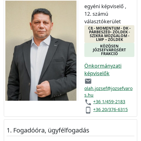
egyéni képviselő ,
12. számú
választókerület
C8 - MOMENTUM - DK -
PÁRBESZÉD- ZÖLDEK -
SZIKRA MOZGALOM -
LMP – ZÖLDEK
KÖZÖSEN
JÓZSEFVÁROSÉRT
FRAKCIÓ
Önkormányzati
képviselők
email
olah.jozsef@jozsefvaro
s.hu
phone
+36 1/459-2183
phone_android
+36 20/376-6315
Fogadóóra, ügyfélfogadás