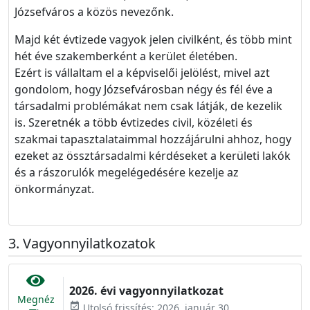
Józsefváros a közös nevezőnk.
Majd két évtizede vagyok jelen civilként, és több mint
hét éve szakemberként a kerület életében.
Ezért is vállaltam el a képviselői jelölést, mivel azt
gondolom, hogy Józsefvárosban négy és fél éve a
társadalmi problémákat nem csak látják, de kezelik
is. Szeretnék a több évtizedes civil, közéleti és
szakmai tapasztalataimmal hozzájárulni ahhoz, hogy
ezeket az össztársadalmi kérdéseket a kerületi lakók
és a rászorulók megelégedésére kezelje az
önkormányzat.
Vagyonnyilatkozatok
2026. évi vagyonnyilatkozat
Megnéz
event_available
Utolsó frissítés: 2026. január 30.