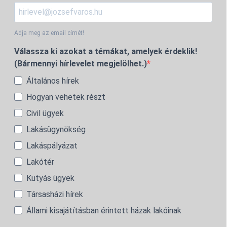
Adja meg az email címét!
Válassza ki azokat a témákat, amelyek érdeklik!
(Bármennyi hírlevelet megjelölhet.)
Általános hírek
Hogyan vehetek részt
Civil ügyek
Lakásügynökség
Lakáspályázat
Lakótér
Kutyás ügyek
Társasházi hírek
Állami kisajátításban érintett házak lakóinak