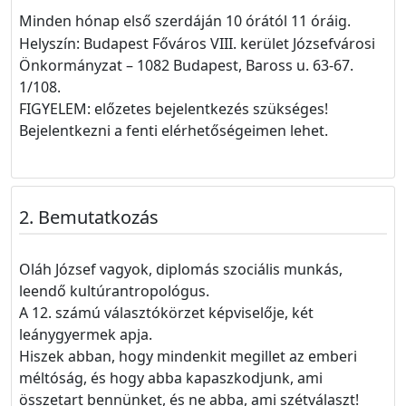
Minden
hónap első szerdáj
án 10 órától 11 óráig.
Helyszín: Budapest Főváros VIII. kerület Józsefvárosi
Önkormányzat – 1082 Budapest, Baross u. 63-67.
1/108.
FIGYELEM: előzetes bejelentkezés szükséges!
Bejelentkezni a fenti elérhetőségeimen lehet.
Bemutatkozás
Oláh József vagyok, diplomás szociális munkás,
leendő kultúrantropológus.
A 12. számú választókörzet képviselője, két
leánygyermek apja.
Hiszek abban, hogy mindenkit megillet az emberi
méltóság, és hogy abba kapaszkodjunk, ami
összetart bennünket, és ne abba, ami szétválaszt!