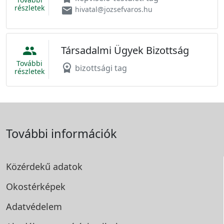
részletek
email
hivatal@jozsefvaros.hu
Társadalmi Ügyek Bizottság
people
További
workspace_premium
bizottsági tag
részletek
További információk
Közérdekű adatok
Okostérképek
Adatvédelem