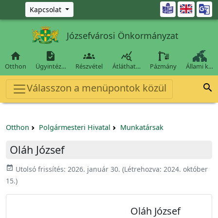
Ugrás a fő tartalomra

Kapcsolat
Józsefvárosi Önkormányzat




Otthon
Ügyintéz…
Részvétel
Átláthat…
Pázmány
Állami k…
Válasszon a menüpontok közül

Otthon
Polgármesteri Hivatal
Munkatársak
Oláh József
event_available
Utolsó frissítés:
2026. január 30.
(Létrehozva:
2024. október
15.
)
Oláh József