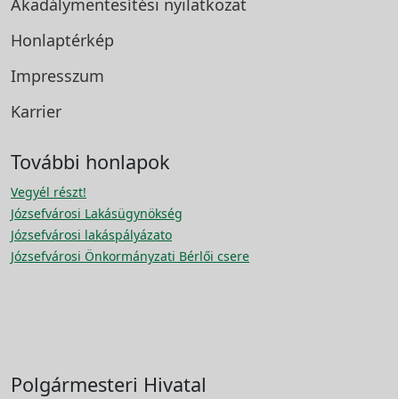
Akadálymentesítési
nyilatkozat
Honlaptérkép
Impresszum
Karrier
További honlapok
Vegyél részt!
Józsefvárosi Lakásügynökség
Józsefvárosi lakáspályázato
Józsefvárosi Önkormányzati Bérlői csere
Polgármesteri Hivatal