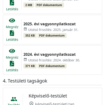
2 MB
PDF dokumentum
Letöltés
2025. évi vagyonnyilatkozat
Megnéz
event_available
Utolsó frissítés: 2025. január 31.
352 KB
PDF dokumentum
Letöltés
2024. évi vagyonnyilatkozat
Megnéz
event_available
Utolsó frissítés: 2024. október 30.
371 KB
PDF dokumentum
Letöltés
Testületi tagságok
Képviselő-testület
people
workspace_premium
képviselő-testületi tag
További