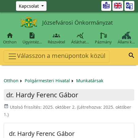
Ugrás a fő tartalomra

Kapcsolat
Józsefvárosi Önkormányzat




Otthon
Ügyintéz…
Részvétel
Átláthat…
Pázmány
Állami k…
Válasszon a menüpontok közül

Otthon
Polgármesteri Hivatal
Munkatársak
dr. Hardy Ferenc Gábor
event_available
Utolsó frissítés:
2025. október 2.
(Létrehozva:
2025. október
1.
)
dr. Hardy Ferenc Gábor