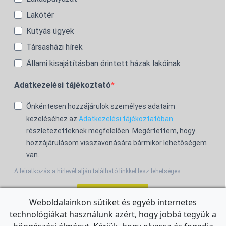
Lakótér
Kutyás ügyek
Társasházi hírek
Állami kisajátításban érintett házak lakóinak
Adatkezelési tájékoztató
Önkéntesen hozzájárulok személyes adataim
kezeléséhez az
Adatkezelési tájékoztatóban
részletezetteknek megfelelően. Megértettem, hogy
hozzájárulásom visszavonására bármikor lehetőségem
van.
A leiratkozás a hírlevél alján található linkkel lesz lehetséges.
Feliratkozom!
Weboldalainkon sütiket és egyéb internetes
technológiákat használunk azért, hogy jobbá tegyük a
For the English Newsletter, click
HERE.