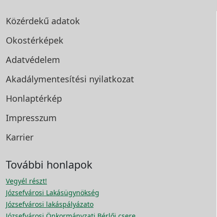
Közérdekű adatok
Okostérképek
Adatvédelem
Akadálymentesítési
nyilatkozat
Honlaptérkép
Impresszum
Karrier
További honlapok
Vegyél részt!
Józsefvárosi Lakásügynökség
Józsefvárosi lakáspályázato
Józsefvárosi Önkormányzati Bérlői csere