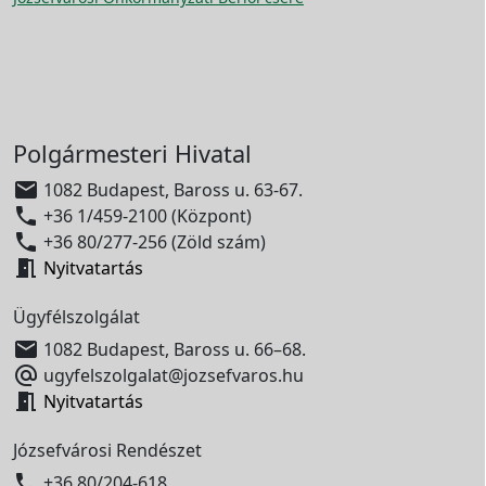
Polgármesteri Hivatal

1082 Budapest, Baross u. 63-67.

+36 1/459-2100 (Központ)

+36 80/277-256 (Zöld szám)

Nyitvatartás
Ügyfélszolgálat

1082 Budapest, Baross u. 66–68.

ugyfelszolgalat@jozsefvaros.hu

Nyitvatartás
Józsefvárosi Rendészet

+36 80/204-618