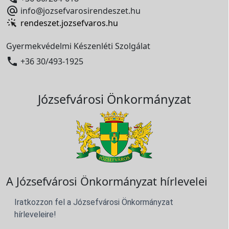

info@jozsefvarosirendeszet.hu
rendeszet.jozsefvaros.hu
Gyermekvédelmi Készenléti Szolgálat

+36 30/493-1925
Józsefvárosi Önkormányzat
A Józsefvárosi Önkormányzat hírlevelei
Iratkozzon fel a Józsefvárosi Önkormányzat
hírleveleire!