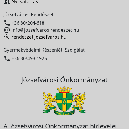

Nyitvatartás
Józsefvárosi Rendészet

+36 80/204-618

info@jozsefvarosirendeszet.hu
rendeszet.jozsefvaros.hu
Gyermekvédelmi Készenléti Szolgálat

+36 30/493-1925
Józsefvárosi Önkormányzat
A Józsefvárosi Önkormányzat hírlevelei