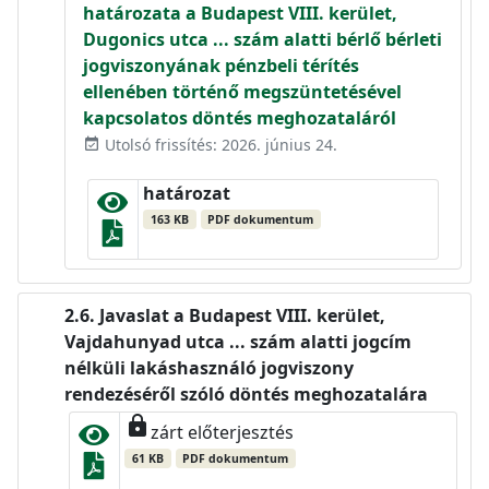
határozata a Budapest VIII. kerület,
Dugonics utca ... szám alatti bérlő bérleti
jogviszonyának pénzbeli térítés
ellenében történő megszüntetésével
kapcsolatos döntés meghozataláról
Utolsó frissítés: 2026. június 24.
event_available
határozat
163 KB
PDF dokumentum
Javaslat a Budapest VIII. kerület,
Vajdahunyad utca ... szám alatti jogcím
nélküli lakáshasználó jogviszony
rendezéséről szóló döntés meghozatalára
lock
zárt előterjesztés
61 KB
PDF dokumentum