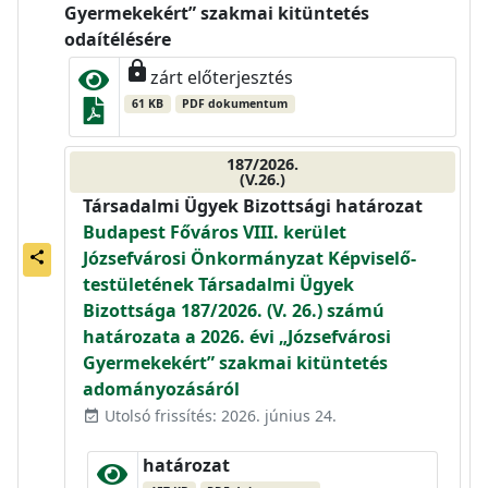
Gyermekekért” szakmai kitüntetés
odaítélésére
lock
zárt előterjesztés
61 KB
PDF dokumentum
187/2026.
(V.26.)
Társadalmi Ügyek Bizottsági határozat
Budapest Főváros VIII. kerület
Józsefvárosi Önkormányzat Képviselő-
share
testületének Társadalmi Ügyek
Bizottsága 187/2026. (V. 26.) számú
határozata a 2026. évi „Józsefvárosi
Gyermekekért” szakmai kitüntetés
adományozásáról
Utolsó frissítés: 2026. június 24.
event_available
határozat