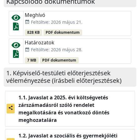
Kapcsolódó dokumentumok
Meghívó
Feltöltve: 2026 május 21.
event_available
828 KB
PDF dokumentum
Határozatok
Feltöltve: 2026 május 28.
event_available
7 MB
PDF dokumentum
Képviselő-testületi előterjesztések
véleményezése (írásbeli előterjesztések)
Javaslat a 2025. évi költségvetés
zárszámadásról szóló rendelet
share
megalkotására és vonatkozó döntés
meghozatalára
Javaslat a szociális és gyermekjóléti