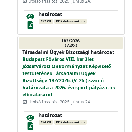
Utolsó frissítés: 2026. június 24.
event_available
határozat
157 KB
PDF dokumentum
182/2026.
(V.26.)
Társadalmi Ügyek Bizottsági határozat
Budapest Főváros VIII. kerület
Józsefvárosi Önkormányzat Képviselő-
testületének Társadalmi Ügyek
Bizottsága 182/2026. (V. 26.) számú
határozata a 2026. évi sport pályázatok
elbírálásáról
Utolsó frissítés: 2026. június 24.
event_available
határozat
154 KB
PDF dokumentum