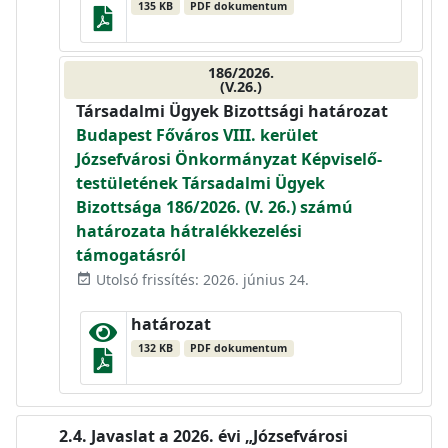
135 KB
PDF dokumentum
186/2026.
(V.26.)
Társadalmi Ügyek Bizottsági határozat
Budapest Főváros VIII. kerület
Józsefvárosi Önkormányzat Képviselő-
testületének Társadalmi Ügyek
Bizottsága 186/2026. (V. 26.) számú
határozata hátralékkezelési
támogatásról
Utolsó frissítés: 2026. június 24.
event_available
határozat
132 KB
PDF dokumentum
Javaslat a 2026. évi „Józsefvárosi