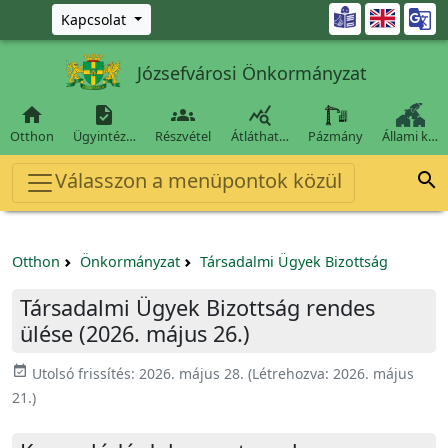
Ugrás a fő tartalomra

Kapcsolat
Józsefvárosi Önkormányzat




Otthon
Ügyintéz…
Részvétel
Átláthat…
Pázmány
Állami k…
Válasszon a menüpontok közül

Otthon
Önkormányzat
Társadalmi Ügyek Bizottság
Társadalmi Ügyek Bizottság rendes
ülése (2026. május 26.)
event_available
Utolsó frissítés:
2026. május 28.
(Létrehozva:
2026. május
21.
)