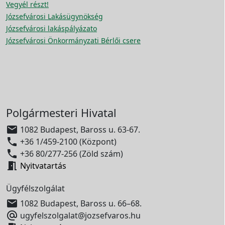
Vegyél részt!
Józsefvárosi Lakásügynökség
Józsefvárosi lakáspályázato
Józsefvárosi Önkormányzati Bérlői csere
Polgármesteri Hivatal

1082 Budapest, Baross u. 63-67.

+36 1/459-2100 (Központ)

+36 80/277-256 (Zöld szám)

Nyitvatartás
Ügyfélszolgálat

1082 Budapest, Baross u. 66–68.

ugyfelszolgalat@jozsefvaros.hu