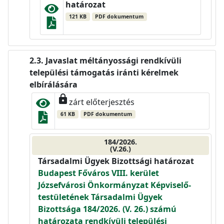
határozat
121 KB
PDF dokumentum
Javaslat méltányossági rendkívüli
települési támogatás iránti kérelmek
elbírálására
lock
zárt előterjesztés
61 KB
PDF dokumentum
184/2026.
(V.26.)
Társadalmi Ügyek Bizottsági határozat
Budapest Főváros VIII. kerület
Józsefvárosi Önkormányzat Képviselő-
testületének Társadalmi Ügyek
Bizottsága 184/2026. (V. 26.) számú
határozata rendkívüli települési