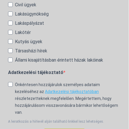
Civil ügyek
Lakásügynökség
Lakáspályázat
Lakótér
Kutyás ügyek
Társasházi hírek
Állami kisajátításban érintett házak lakóinak
Adatkezelési tájékoztató
Önkéntesen hozzájárulok személyes adataim
kezeléséhez az
Adatkezelési tájékoztatóban
részletezetteknek megfelelően. Megértettem, hogy
hozzájárulásom visszavonására bármikor lehetőségem
van.
A leiratkozás a hírlevél alján található linkkel lesz lehetséges.