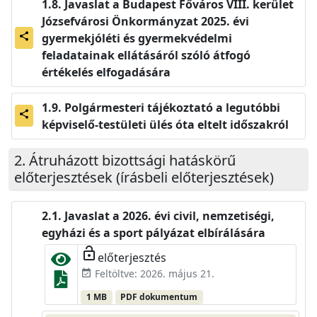
Javaslat a Budapest Főváros VIII. kerület
Józsefvárosi Önkormányzat 2025. évi
gyermekjóléti és gyermekvédelmi
share
feladatainak ellátásáról szóló átfogó
értékelés elfogadására
Polgármesteri tájékoztató a legutóbbi
share
képviselő-testületi ülés óta eltelt időszakról
Átruházott bizottsági hatáskörű
előterjesztések (írásbeli előterjesztések)
Javaslat a 2026. évi civil, nemzetiségi,
egyházi és a sport pályázat elbírálására
lock_open
előterjesztés
Feltöltve: 2026. május 21.
event_available
1 MB
PDF dokumentum