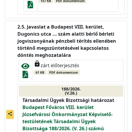
157 KB
PDF dokumentum
Javaslat a Budapest VIII. kerület,
Dugonics utca ... szám alatti bérlő bérleti
jogviszonyának pénzbeli térítés ellenében
történő megszüntetésével kapcsolatos
döntés meghozatalára
lock
zárt előterjesztés
61 KB
PDF dokumentum
188/2026.
(V.26.)
Társadalmi Ügyek Bizottsági határozat
Budapest Főváros VIII. kerület
Józsefvárosi Önkormányzat Képviselő-
share
testületének Társadalmi Ügyek
Bizottsága 188/2026. (V. 26.) számú