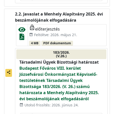
Javaslat a Menhely Alapítvány 2025. évi
beszámolójának elfogadására
lock_open
előterjesztés
Feltöltve: 2026. május 21.
event_available
4 MB
PDF dokumentum
183/2026.
(V.26.)
Társadalmi Ügyek Bizottsági határozat
Budapest Főváros VIII. kerület
share
Józsefvárosi Önkormányzat Képviselő-
testületének Társadalmi Ügyek
Bizottsága 183/2026. (V. 26.) számú
határozata a Menhely Alapítvány 2025.
évi beszámolójának elfogadásáról
Utolsó frissítés: 2026. június 24.
event_available