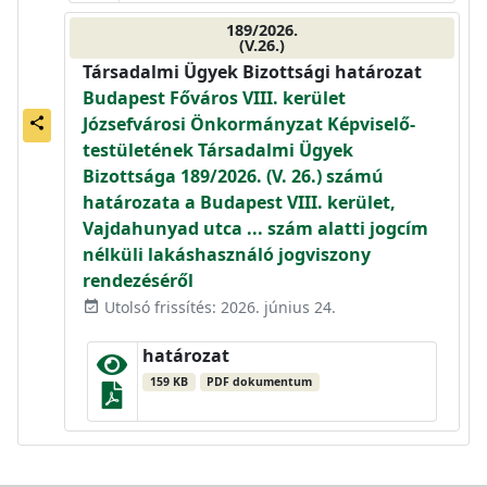
189/2026.
(V.26.)
Társadalmi Ügyek Bizottsági határozat
Budapest Főváros VIII. kerület
Józsefvárosi Önkormányzat Képviselő-
share
testületének Társadalmi Ügyek
Bizottsága 189/2026. (V. 26.) számú
határozata a Budapest VIII. kerület,
Vajdahunyad utca ... szám alatti jogcím
nélküli lakáshasználó jogviszony
rendezéséről
Utolsó frissítés: 2026. június 24.
event_available
határozat
159 KB
PDF dokumentum