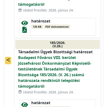
támogatásról
Utolsó frissítés: 2026. június 24.
event_available
határozat
135 KB
PDF dokumentum
185/2026.
(V.26.)
Társadalmi Ügyek Bizottsági határozat
Budapest Főváros VIII. kerület
share
Józsefvárosi Önkormányzat Képviselő-
testületének Társadalmi Ügyek
Bizottsága 185/2026. (V. 26.) számú
határozata rendkívüli települési
támogatásról
Utolsó frissítés: 2026. június 24.
event_available
határozat