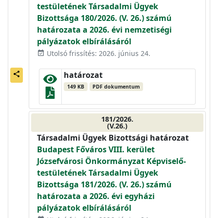
testületének Társadalmi Ügyek
Bizottsága 180/2026. (V. 26.) számú
határozata a 2026. évi nemzetiségi
pályázatok elbírálásáról
Utolsó frissítés: 2026. június 24.
event_available
határozat
share
149 KB
PDF dokumentum
181/2026.
(V.26.)
Társadalmi Ügyek Bizottsági határozat
Budapest Főváros VIII. kerület
Józsefvárosi Önkormányzat Képviselő-
testületének Társadalmi Ügyek
Bizottsága 181/2026. (V. 26.) számú
határozata a 2026. évi egyházi
pályázatok elbírálásáról