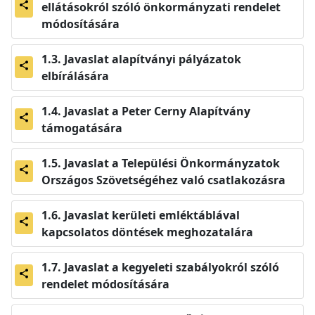
ellátásokról szóló önkormányzati rendelet
share
módosítására
Javaslat alapítványi pályázatok
share
elbírálására
Javaslat a Peter Cerny Alapítvány
share
támogatására
Javaslat a Települési Önkormányzatok
share
Országos Szövetségéhez való csatlakozásra
Javaslat kerületi emléktáblával
share
kapcsolatos döntések meghozatalára
Javaslat a kegyeleti szabályokról szóló
share
rendelet módosítására