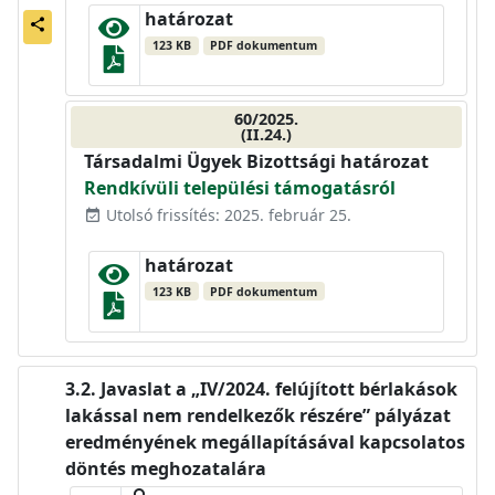
határozat
share
123 KB
PDF dokumentum
60/2025.
(II.24.)
Társadalmi Ügyek Bizottsági határozat
Rendkívüli települési támogatásról
Utolsó frissítés: 2025. február 25.
event_available
határozat
123 KB
PDF dokumentum
Javaslat a „IV/2024. felújított bérlakások
lakással nem rendelkezők részére” pályázat
eredményének megállapításával kapcsolatos
döntés meghozatalára