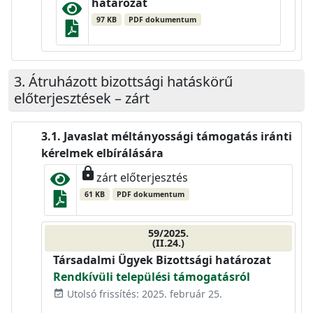
határozat
97 KB
PDF dokumentum
Átruházott bizottsági hatáskörű
előterjesztések – zárt
Javaslat méltányossági támogatás iránti
kérelmek elbírálására
lock
zárt előterjesztés
61 KB
PDF dokumentum
59/2025.
(II.24.)
Társadalmi Ügyek Bizottsági határozat
Rendkívüli települési támogatásról
Utolsó frissítés: 2025. február 25.
event_available