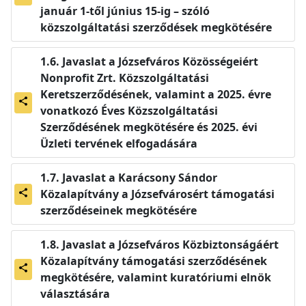
január 1-től június 15-ig – szóló
közszolgáltatási szerződések megkötésére
Javaslat a Józsefváros Közösségeiért
Nonprofit Zrt. Közszolgáltatási
Keretszerződésének, valamint a 2025. évre
share
vonatkozó Éves Közszolgáltatási
Szerződésének megkötésére és 2025. évi
Üzleti tervének elfogadására
Javaslat a Karácsony Sándor
Közalapítvány a Józsefvárosért támogatási
share
szerződéseinek megkötésére
Javaslat a Józsefváros Közbiztonságáért
Közalapítvány támogatási szerződésének
share
megkötésére, valamint kuratóriumi elnök
választására