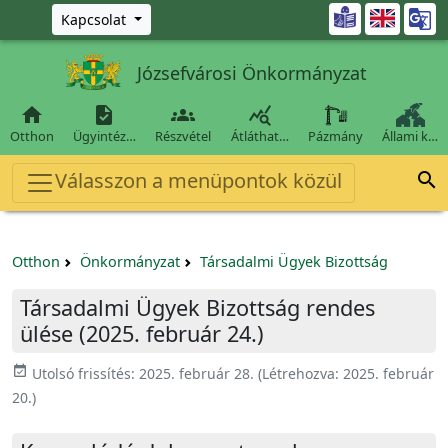
Ugrás a fő tartalomra

Kapcsolat
Józsefvárosi Önkormányzat




Otthon
Ügyintéz…
Részvétel
Átláthat…
Pázmány
Állami k…
Válasszon a menüpontok közül

Otthon
Önkormányzat
Társadalmi Ügyek Bizottság
Társadalmi Ügyek Bizottság rendes
ülése (2025. február 24.)
event_available
Utolsó frissítés:
2025. február 28.
(Létrehozva:
2025. február
20.
)