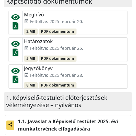
Kapcsolódó dokumentumok
Meghívó
Feltöltve: 2025 február 20.
event_available
2 MB
PDF dokumentum
Határozatok
Feltöltve: 2025 február 25.
event_available
5 MB
PDF dokumentum
Jegyzőkönyv
Feltöltve: 2025 február 28.
event_available
8 MB
PDF dokumentum
Képviselő-testületi előterjesztések
véleményezése – nyilvános
Javaslat a Képviselő-testület 2025. évi
share
munkatervének elfogadására