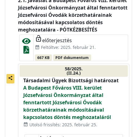
Javaslat a Budapest Főváros VIII. kerület
Józsefvárosi Önkormányzat által fenntartott
Józsefvárosi Óvodák körzethatárainak
módosításával kapcsolatos döntés
meghozatalára - PÓTKÉZBESÍTÉS
lock_open
előterjesztés
Feltöltve: 2025. február 21.
event_available
667 KB
PDF dokumentum
58/2025.
(II.24.)
share
Társadalmi Ügyek Bizottsági határozat
A Budapest Főváros VIII. kerület
Józsefvárosi Önkormányzat által
fenntartott Józsefvárosi Óvodák
körzethatárainak módosításával
kapcsolatos döntés meghozataláról
Utolsó frissítés: 2025. február 25.
event_available