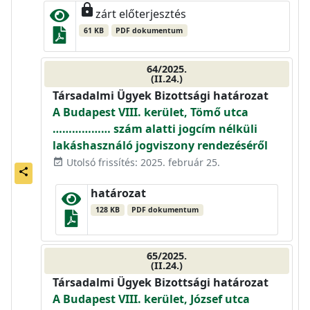
lock
zárt előterjesztés
61 KB
PDF dokumentum
64/2025.
(II.24.)
Társadalmi Ügyek Bizottsági határozat
A Budapest VIII. kerület, Tömő utca
……………… szám alatti jogcím nélküli
lakáshasználó jogviszony rendezéséről
Utolsó frissítés: 2025. február 25.
event_available
share
határozat
128 KB
PDF dokumentum
65/2025.
(II.24.)
Társadalmi Ügyek Bizottsági határozat
A Budapest VIII. kerület, József utca