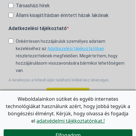
Társasházi hírek
Állami kisajátításban érintett házak lakóinak
Adatkezelési tájékoztató
Önkéntesen hozzájárulok személyes adataim
kezeléséhez az
Adatkezelési tájékoztatóban
részletezetteknek megfelelően. Megértettem, hogy
hozzájárulásom visszavonására bármikor lehetőségem
van.
A leiratkozás a hírlevél alján található linkkel lesz lehetséges.
Feliratkozom!
Weboldalainkon sütiket és egyéb internetes
technológiákat használunk azért, hogy jobbá tegyük a
For the English Newsletter, click
HERE.
böngészési élményt. Kérjük, hogy olvassa és fogadja
el
adatvédelmi tájékoztatónkat.!


Elfogadom