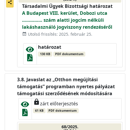
share
Társadalmi Ügyek Bizottsági határozat
A Budapest VIII. kerület, Dobozi utca
…………… szám alatti jogcím nélküli
lakáshasználó jogviszony rendezéséről
Utolsó frissítés: 2025. február 25.
event_available
határozat
130 KB
PDF dokumentum
Javaslat az „Otthon megújítási
támogatás” programban nyertes pályázat
támogatási szerződésének módosítására
lock
zárt előterjesztés
61 KB
PDF dokumentum
68/2025.