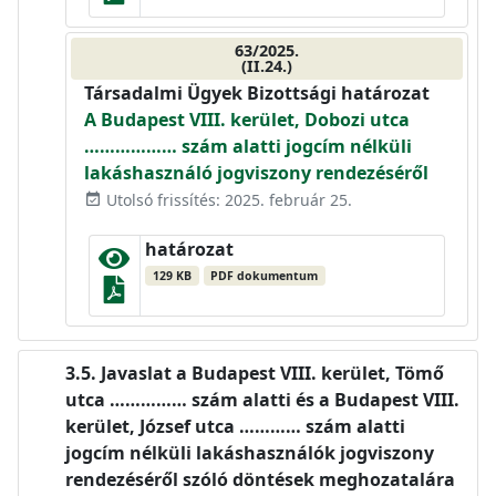
63/2025.
(II.24.)
Társadalmi Ügyek Bizottsági határozat
A Budapest VIII. kerület, Dobozi utca
……………… szám alatti jogcím nélküli
lakáshasználó jogviszony rendezéséről
Utolsó frissítés: 2025. február 25.
event_available
határozat
129 KB
PDF dokumentum
Javaslat a Budapest VIII. kerület, Tömő
utca …………… szám alatti és a Budapest VIII.
kerület, József utca ………… szám alatti
jogcím nélküli lakáshasználók jogviszony
rendezéséről szóló döntések meghozatalára