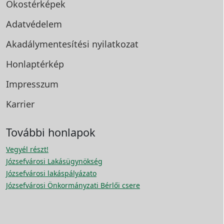
Okostérképek
Adatvédelem
Akadálymentesítési
nyilatkozat
Honlaptérkép
Impresszum
Karrier
További honlapok
Vegyél részt!
Józsefvárosi Lakásügynökség
Józsefvárosi lakáspályázato
Józsefvárosi Önkormányzati Bérlői csere