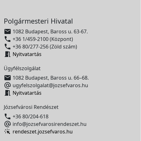
Polgármesteri Hivatal

1082 Budapest, Baross u. 63-67.

+36 1/459-2100 (Központ)

+36 80/277-256 (Zöld szám)

Nyitvatartás
Ügyfélszolgálat

1082 Budapest, Baross u. 66–68.

ugyfelszolgalat@jozsefvaros.hu

Nyitvatartás
Józsefvárosi Rendészet

+36 80/204-618

info@jozsefvarosirendeszet.hu
rendeszet.jozsefvaros.hu