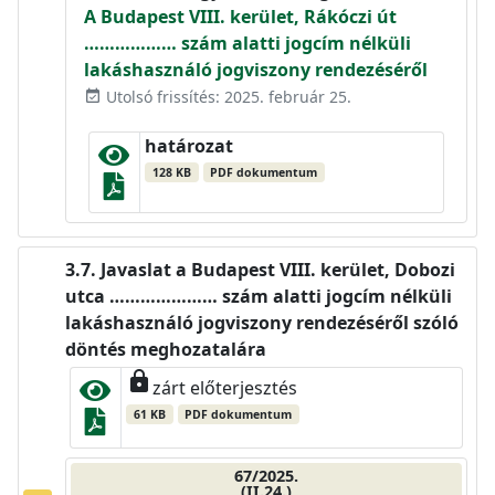
A Budapest VIII. kerület, Rákóczi út
……………… szám alatti jogcím nélküli
lakáshasználó jogviszony rendezéséről
Utolsó frissítés: 2025. február 25.
event_available
határozat
128 KB
PDF dokumentum
Javaslat a Budapest VIII. kerület, Dobozi
utca ………………… szám alatti jogcím nélküli
lakáshasználó jogviszony rendezéséről szóló
döntés meghozatalára
lock
zárt előterjesztés
61 KB
PDF dokumentum
67/2025.
(II.24.)