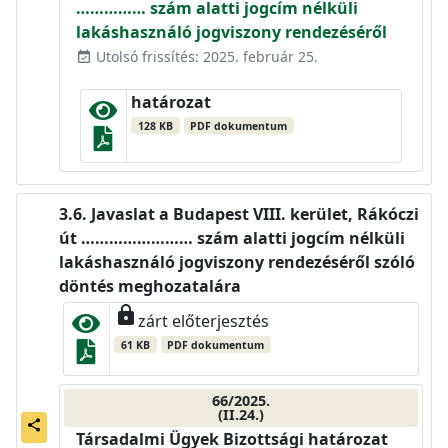
…………… szám alatti jogcím nélküli
lakáshasználó jogviszony rendezéséről
Utolsó frissítés: 2025. február 25.
event_available
határozat
128 KB
PDF dokumentum
Javaslat a Budapest VIII. kerület, Rákóczi
út …………………… szám alatti jogcím nélküli
lakáshasználó jogviszony rendezéséről szóló
döntés meghozatalára
lock
zárt előterjesztés
61 KB
PDF dokumentum
66/2025.
(II.24.)
share
Társadalmi Ügyek Bizottsági határozat