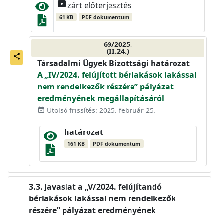
lock
zárt előterjesztés
61 KB
PDF dokumentum
69/2025.
(II.24.)
share
Társadalmi Ügyek Bizottsági határozat
A „IV/2024. felújított bérlakások lakással
nem rendelkezők részére” pályázat
eredményének megállapításáról
Utolsó frissítés: 2025. február 25.
event_available
határozat
161 KB
PDF dokumentum
Javaslat a „V/2024. felújítandó
bérlakások lakással nem rendelkezők
részére” pályázat eredményének