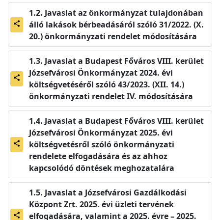
Javaslat az önkormányzat tulajdonában
álló lakások bérbeadásáról szóló 31/2022. (X.
share
20.) önkormányzati rendelet módosítására
Javaslat a Budapest Főváros VIII. kerület
Józsefvárosi Önkormányzat 2024. évi
share
költségvetéséről szóló 43/2023. (XII. 14.)
önkormányzati rendelet IV. módosítására
Javaslat a Budapest Főváros VIII. kerület
Józsefvárosi Önkormányzat 2025. évi
költségvetésről szóló önkormányzati
share
rendelete elfogadására és az ahhoz
kapcsolódó döntések meghozatalára
Javaslat a Józsefvárosi Gazdálkodási
Központ Zrt. 2025. évi üzleti tervének
elfogadására, valamint a 2025. évre – 2025.
share