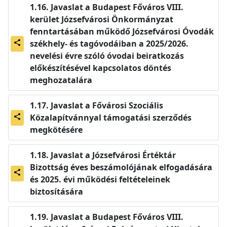
Javaslat a Budapest Főváros VIII.
kerület Józsefvárosi Önkormányzat
fenntartásában működő Józsefvárosi Óvodák
székhely- és tagóvodáiban a 2025/2026.
share
nevelési évre szóló óvodai beiratkozás
előkészítésével kapcsolatos döntés
meghozatalára
Javaslat a Fővárosi Szociális
Közalapítvánnyal támogatási szerződés
share
megkötésére
Javaslat a Józsefvárosi Értéktár
Bizottság éves beszámolójának elfogadására
share
és 2025. évi működési feltételeinek
biztosítására
Javaslat a Budapest Főváros VIII.