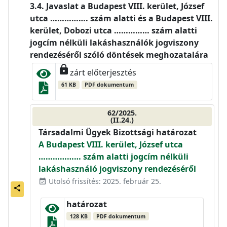
Javaslat a Budapest VIII. kerület, József
utca ……………. szám alatti és a Budapest VIII.
kerület, Dobozi utca …………… szám alatti
jogcím nélküli lakáshasználók jogviszony
rendezéséről szóló döntések meghozatalára
lock
zárt előterjesztés
61 KB
PDF dokumentum
62/2025.
(II.24.)
Társadalmi Ügyek Bizottsági határozat
A Budapest VIII. kerület, József utca
……………… szám alatti jogcím nélküli
lakáshasználó jogviszony rendezéséről
Utolsó frissítés: 2025. február 25.
event_available
share
határozat
128 KB
PDF dokumentum