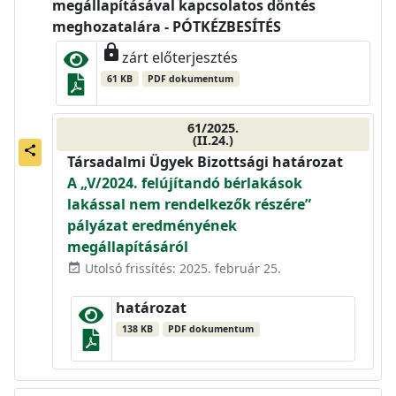
megállapításával kapcsolatos döntés
meghozatalára - PÓTKÉZBESÍTÉS
lock
zárt előterjesztés
61 KB
PDF dokumentum
61/2025.
(II.24.)
share
Társadalmi Ügyek Bizottsági határozat
A „V/2024. felújítandó bérlakások
lakással nem rendelkezők részére”
pályázat eredményének
megállapításáról
Utolsó frissítés: 2025. február 25.
event_available
határozat
138 KB
PDF dokumentum