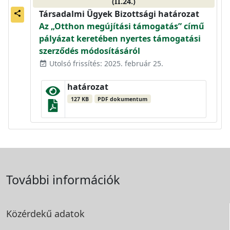
(II.24.)
Társadalmi Ügyek Bizottsági határozat
share
Az „Otthon megújítási támogatás” című
pályázat keretében nyertes támogatási
szerződés módosításáról
Utolsó frissítés: 2025. február 25.
event_available
határozat
127 KB
PDF dokumentum
További információk
Közérdekű adatok