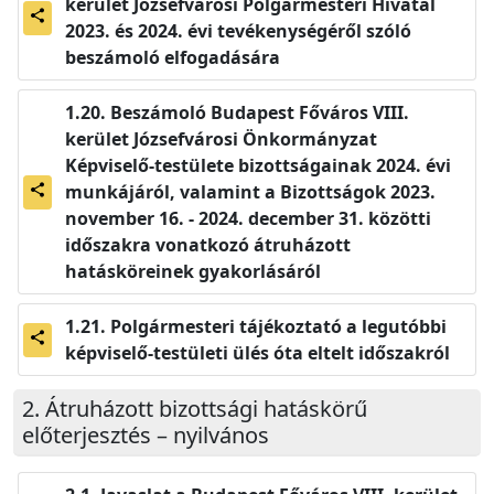
kerület Józsefvárosi Polgármesteri Hivatal
share
2023. és 2024. évi tevékenységéről szóló
beszámoló elfogadására
Beszámoló Budapest Főváros VIII.
kerület Józsefvárosi Önkormányzat
Képviselő-testülete bizottságainak 2024. évi
munkájáról, valamint a Bizottságok 2023.
share
november 16. - 2024. december 31. közötti
időszakra vonatkozó átruházott
hatásköreinek gyakorlásáról
Polgármesteri tájékoztató a legutóbbi
share
képviselő-testületi ülés óta eltelt időszakról
Átruházott bizottsági hatáskörű
előterjesztés – nyilvános