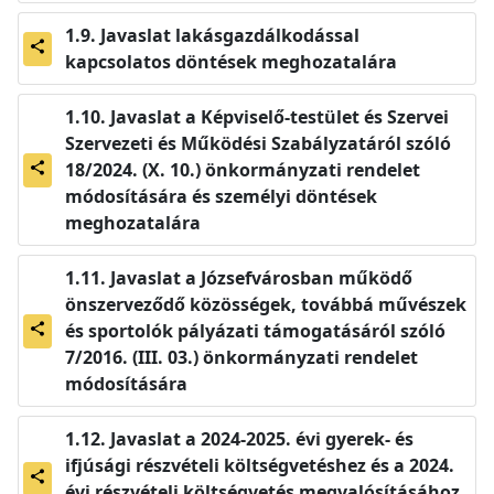
Javaslat lakásgazdálkodással
share
kapcsolatos döntések meghozatalára
Javaslat a Képviselő-testület és Szervei
Szervezeti és Működési Szabályzatáról szóló
18/2024. (X. 10.) önkormányzati rendelet
share
módosítására és személyi döntések
meghozatalára
Javaslat a Józsefvárosban működő
önszerveződő közösségek, továbbá művészek
és sportolók pályázati támogatásáról szóló
share
7/2016. (III. 03.) önkormányzati rendelet
módosítására
Javaslat a 2024-2025. évi gyerek- és
ifjúsági részvételi költségvetéshez és a 2024.
share
évi részvételi költségvetés megvalósításához