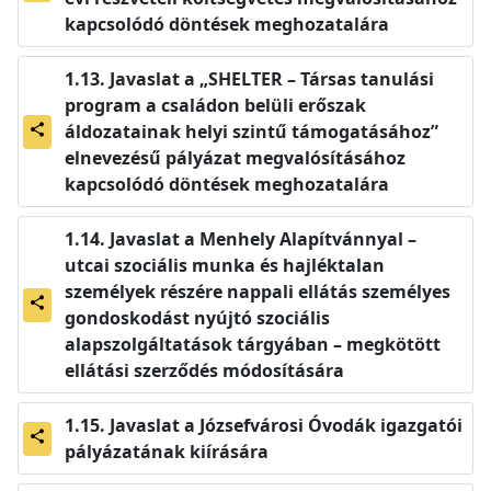
kapcsolódó döntések meghozatalára
Javaslat a „SHELTER – Társas tanulási
program a családon belüli erőszak
áldozatainak helyi szintű támogatásához”
share
elnevezésű pályázat megvalósításához
kapcsolódó döntések meghozatalára
Javaslat a Menhely Alapítvánnyal –
utcai szociális munka és hajléktalan
személyek részére nappali ellátás személyes
share
gondoskodást nyújtó szociális
alapszolgáltatások tárgyában – megkötött
ellátási szerződés módosítására
Javaslat a Józsefvárosi Óvodák igazgatói
share
pályázatának kiírására