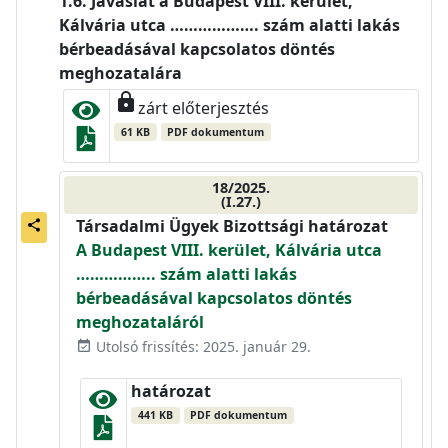
Javaslat a Budapest VIII. kerület,
Kálvária utca ………………. szám alatti lakás
bérbeadásával kapcsolatos döntés
meghozatalára
lock
zárt előterjesztés
61 KB
PDF dokumentum
18/2025.
(I.27.)
Társadalmi Ügyek Bizottsági határozat
share
A Budapest VIII. kerület, Kálvária utca
…………….. szám alatti lakás
bérbeadásával kapcsolatos döntés
meghozataláról
Utolsó frissítés: 2025. január 29.
event_available
határozat
441 KB
PDF dokumentum