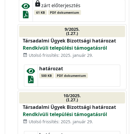
lock
zárt előterjesztés
61 KB
PDF dokumentum
9/2025.
(I.27.)
Társadalmi Ügyek Bizottsági határozat
Rendkívüli települési támogatásról
Utolsó frissítés: 2025. január 29.
event_available
határozat
500 KB
PDF dokumentum
10/2025.
(I.27.)
Társadalmi Ügyek Bizottsági határozat
Rendkívüli települési támogatásról
Utolsó frissítés: 2025. január 29.
event_available