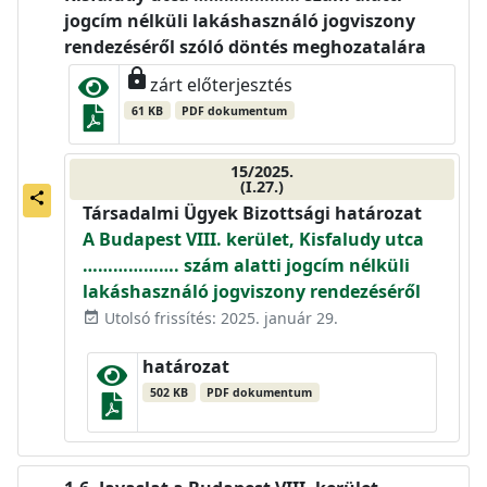
jogcím nélküli lakáshasználó jogviszony
rendezéséről szóló döntés meghozatalára
lock
zárt előterjesztés
61 KB
PDF dokumentum
15/2025.
(I.27.)
share
Társadalmi Ügyek Bizottsági határozat
A Budapest VIII. kerület, Kisfaludy utca
………………. szám alatti jogcím nélküli
lakáshasználó jogviszony rendezéséről
Utolsó frissítés: 2025. január 29.
event_available
határozat
502 KB
PDF dokumentum