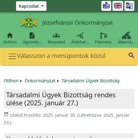
Ugrás a fő tartalomra

Kapcsolat
Józsefvárosi Önkormányzat




Otthon
Ügyintéz…
Részvétel
Átláthat…
Pázmány
Állami k…
Válasszon a menüpontok közül

Otthon
Önkormányzat
Társadalmi Ügyek Bizottság
Társadalmi Ügyek Bizottság rendes
ülése (2025. január 27.)
event_available
Utolsó frissítés:
2025. január 30.
(Létrehozva:
2025. január
23.
)