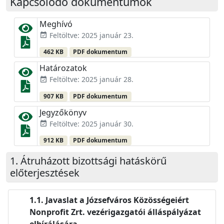
Kapcsolódó dokumentumok
Meghívó
Feltöltve: 2025 január 23.
event_available
462 KB
PDF dokumentum
Határozatok
Feltöltve: 2025 január 28.
event_available
907 KB
PDF dokumentum
Jegyzőkönyv
Feltöltve: 2025 január 30.
event_available
912 KB
PDF dokumentum
Átruházott bizottsági hatáskörű
előterjesztések
Javaslat a Józsefváros Közösségeiért
Nonprofit Zrt. vezérigazgatói álláspályázat