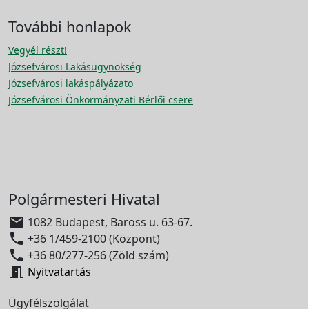
További honlapok
Vegyél részt!
Józsefvárosi Lakásügynökség
Józsefvárosi lakáspályázato
Józsefvárosi Önkormányzati Bérlői csere
Polgármesteri Hivatal

1082 Budapest, Baross u. 63-67.

+36 1/459-2100 (Központ)

+36 80/277-256 (Zöld szám)

Nyitvatartás
Ügyfélszolgálat