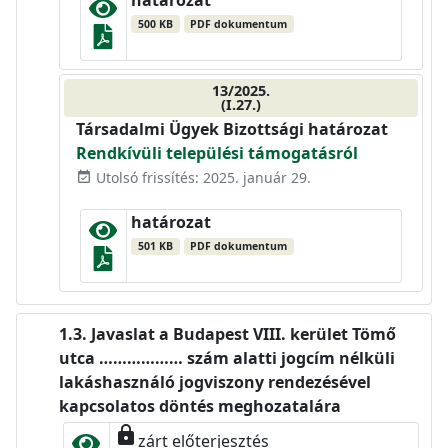
500 KB
PDF dokumentum
13/2025.
(I.27.)
Társadalmi Ügyek Bizottsági határozat
Rendkívüli települési támogatásról
Utolsó frissítés: 2025. január 29.
event_available
határozat
501 KB
PDF dokumentum
Javaslat a Budapest VIII. kerület Tömő
utca ……………… szám alatti jogcím nélküli
lakáshasználó jogviszony rendezésével
kapcsolatos döntés meghozatalára
lock
zárt előterjesztés