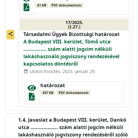
61 KB
PDF dokumentum
17/2025.
(I.27.)
Társadalmi Ügyek Bizottsági határozat
share
A Budapest VIII. kerület, Tömő utca
……………. szám alatti jogcím nélküli
lakáshasználó jogviszony rendezésével
kapcsolatos döntésről
Utolsó frissítés: 2025. január 29.
event_available
határozat
437 KB
PDF dokumentum
Javaslat a Budapest VIII. kerület, Dankó
utca ………………. szám alatti jogcím nélküli
lakáshasználó jogviszony rendezéséről szóló