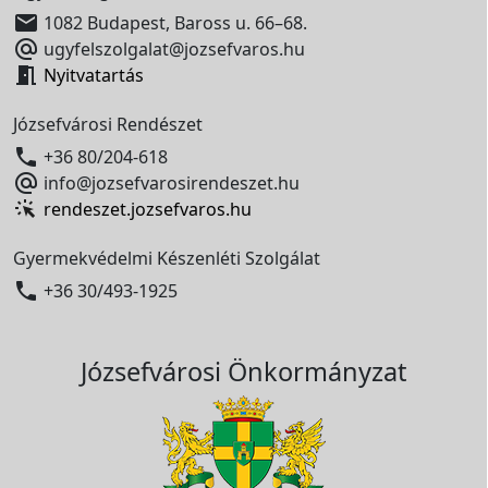

1082 Budapest, Baross u. 66–68.

ugyfelszolgalat@jozsefvaros.hu

Nyitvatartás
Józsefvárosi Rendészet

+36 80/204-618

info@jozsefvarosirendeszet.hu
rendeszet.jozsefvaros.hu
Gyermekvédelmi Készenléti Szolgálat

+36 30/493-1925
Józsefvárosi Önkormányzat