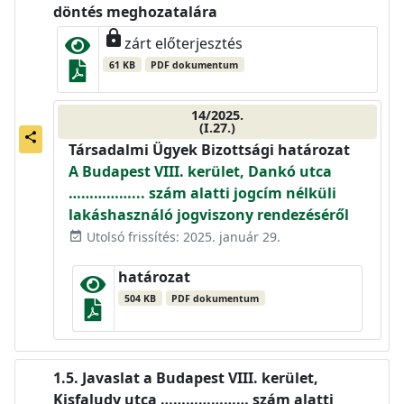
döntés meghozatalára
lock
zárt előterjesztés
61 KB
PDF dokumentum
14/2025.
(I.27.)
share
Társadalmi Ügyek Bizottsági határozat
A Budapest VIII. kerület, Dankó utca
……………... szám alatti jogcím nélküli
lakáshasználó jogviszony rendezéséről
Utolsó frissítés: 2025. január 29.
event_available
határozat
504 KB
PDF dokumentum
Javaslat a Budapest VIII. kerület,
Kisfaludy utca ………………… szám alatti