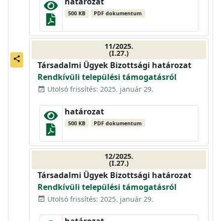
határozat
500 KB
PDF dokumentum
11/2025.
(I.27.)
share
Társadalmi Ügyek Bizottsági határozat
Rendkívüli települési támogatásról
Utolsó frissítés: 2025. január 29.
event_available
határozat
500 KB
PDF dokumentum
12/2025.
(I.27.)
Társadalmi Ügyek Bizottsági határozat
Rendkívüli települési támogatásról
Utolsó frissítés: 2025. január 29.
event_available
határozat