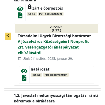
elbírálására
lock
zárt előterjesztés
61 KB
PDF dokumentum
20/2025.
(I.27.)
Társadalmi Ügyek Bizottsági határozat
share
A Józsefváros Közösségeiért Nonprofit
Zrt. vezérigazgatói álláspályázat
elbírálásáról
Utolsó frissítés: 2025. január 29.
event_available
határozat
436 KB
PDF dokumentum
Javaslat méltányossági támogatás iránti
kérelmek elbírálására